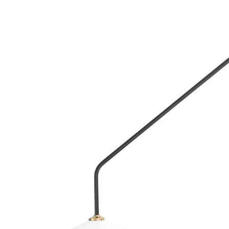
Add to Wishlist
tray Ø45
398
DKK
Tilføj til kurv