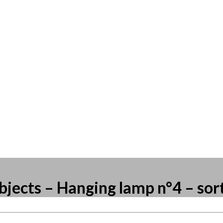
bjects – Hanging lamp n°4 – sor
resse?