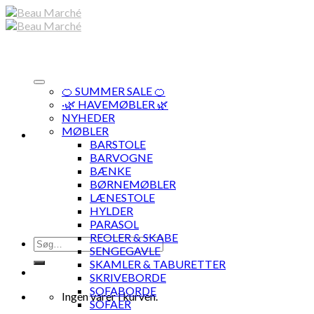
Skip
to
content
🍊 SUMMER SALE 🍊
·🌿 HAVEMØBLER 🌿
NYHEDER
MØBLER
BARSTOLE
BARVOGNE
BÆNKE
BØRNEMØBLER
LÆNESTOLE
HYLDER
PARASOL
REOLER & SKABE
Søg
SENGEGAVLE
efter:
SKAMLER & TABURETTER
SKRIVEBORDE
SOFABORDE
Ingen varer i kurven.
SOFAER