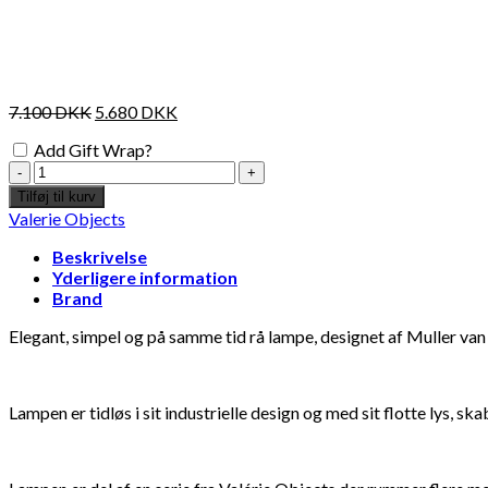
7.100
DKK
5.680
DKK
Add Gift Wrap?
Muller
Van
Tilføj til kurv
Severen
Valerie Objects
x
Valerie
Beskrivelse
Objects
Yderligere information
-
Brand
Hanging
lamp
Elegant, simpel og på samme tid rå lampe, designet af Muller van 
n°4
-
sort
Lampen er tidløs i sit industrielle design og med sit flotte lys, 
antal