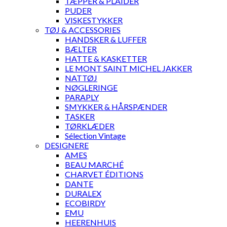
TÆPPER & PLAIDER
PUDER
VISKESTYKKER
TØJ & ACCESSORIES
HANDSKER & LUFFER
BÆLTER
HATTE & KASKETTER
LE MONT SAINT MICHEL JAKKER
NATTØJ
NØGLERINGE
PARAPLY
SMYKKER & HÅRSPÆNDER
TASKER
TØRKLÆDER
Sélection Vintage
DESIGNERE
AMES
BEAU MARCHÉ
CHARVET ÉDITIONS
DANTE
DURALEX
ECOBIRDY
EMU
HEERENHUIS