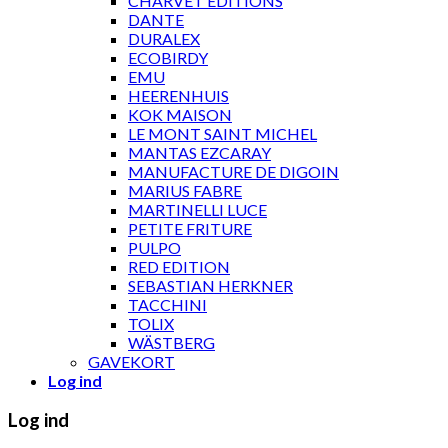
CHARVET ÉDITIONS
DANTE
DURALEX
ECOBIRDY
EMU
HEERENHUIS
KOK MAISON
LE MONT SAINT MICHEL
MANTAS EZCARAY
MANUFACTURE DE DIGOIN
MARIUS FABRE
MARTINELLI LUCE
PETITE FRITURE
PULPO
RED EDITION
SEBASTIAN HERKNER
TACCHINI
TOLIX
WÄSTBERG
GAVEKORT
Log ind
Log ind