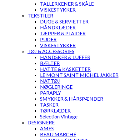
TALLERKENER & SKÅLE
VISKESTYKKER
TEKSTILER
DUGE & SERVIETTER
HÅNDKLÆDER
TÆPPER & PLAIDER
PUDER
VISKESTYKKER
TØJ & ACCESSORIES
HANDSKER & LUFFER
BÆLTER
HATTE & KASKETTER
LE MONT SAINT MICHEL JAKKER
NATTØJ
NØGLERINGE
PARAPLY
SMYKKER & HÅRSPÆNDER
TASKER
TØRKLÆDER
Sélection Vintage
DESIGNERE
AMES
BEAU MARCHÉ