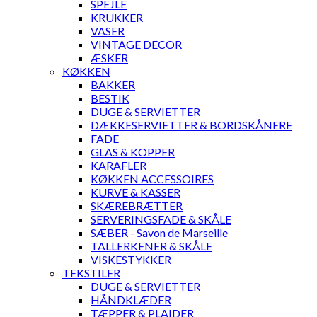
SPEJLE
KRUKKER
VASER
VINTAGE DECOR
ÆSKER
KØKKEN
BAKKER
BESTIK
DUGE & SERVIETTER
DÆKKESERVIETTER & BORDSKÅNERE
FADE
GLAS & KOPPER
KARAFLER
KØKKEN ACCESSOIRES
KURVE & KASSER
SKÆREBRÆTTER
SERVERINGSFADE & SKÅLE
SÆBER - Savon de Marseille
TALLERKENER & SKÅLE
VISKESTYKKER
TEKSTILER
DUGE & SERVIETTER
HÅNDKLÆDER
TÆPPER & PLAIDER