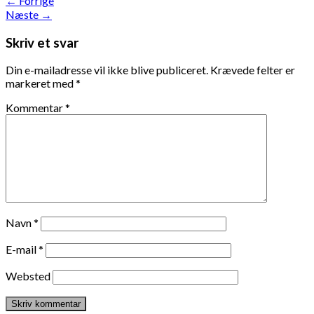
←
Forrige
Næste
→
Skriv et svar
Din e-mailadresse vil ikke blive publiceret.
Krævede felter er
markeret med
*
Kommentar
*
Navn
*
E-mail
*
Websted