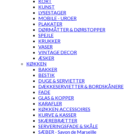
KORT
KUNST
LYSESTAGER
MOBILE - UROER
PLAKATER
DØRMÅTTER & DØRSTOPPER
SPEJLE
KRUKKER
VASER
VINTAGE DECOR
ÆSKER
KØKKEN
BAKKER
BESTIK
DUGE & SERVIETTER
DÆKKESERVIETTER & BORDSKÅNERE
FADE
GLAS & KOPPER
KARAFLER
KØKKEN ACCESSOIRES
KURVE & KASSER
SKÆREBRÆTTER
SERVERINGSFADE & SKÅLE
SÆBER - Savon de Marseille