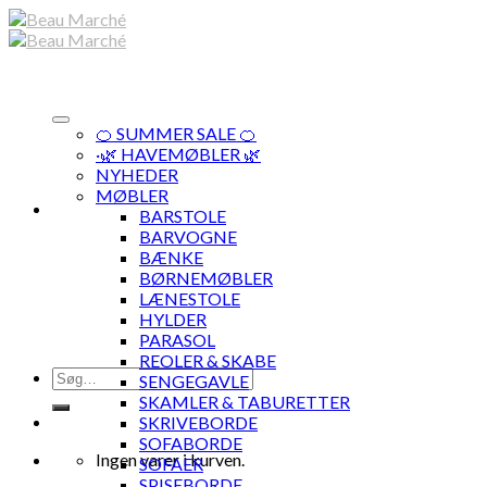
Skip
to
content
🍊 SUMMER SALE 🍊
·🌿 HAVEMØBLER 🌿
NYHEDER
MØBLER
BARSTOLE
BARVOGNE
BÆNKE
BØRNEMØBLER
LÆNESTOLE
HYLDER
PARASOL
REOLER & SKABE
Søg
SENGEGAVLE
efter:
SKAMLER & TABURETTER
SKRIVEBORDE
SOFABORDE
Ingen varer i kurven.
SOFAER
SPISEBORDE