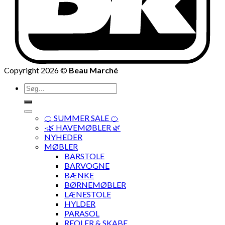
Copyright 2026 ©
Beau Marché
Søg
efter:
🍊 SUMMER SALE 🍊
·🌿 HAVEMØBLER 🌿
NYHEDER
MØBLER
BARSTOLE
BARVOGNE
BÆNKE
BØRNEMØBLER
LÆNESTOLE
HYLDER
PARASOL
REOLER & SKABE