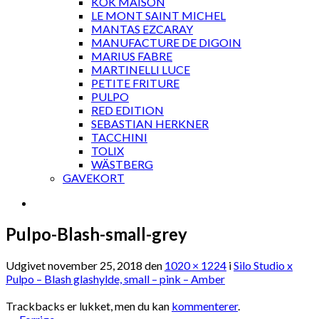
KOK MAISON
LE MONT SAINT MICHEL
MANTAS EZCARAY
MANUFACTURE DE DIGOIN
MARIUS FABRE
MARTINELLI LUCE
PETITE FRITURE
PULPO
RED EDITION
SEBASTIAN HERKNER
TACCHINI
TOLIX
WÄSTBERG
GAVEKORT
Pulpo-Blash-small-grey
Udgivet
november 25, 2018
den
1020 × 1224
i
Silo Studio x
Pulpo – Blash glashylde, small – pink – Amber
Trackbacks er lukket, men du kan
kommenterer
.