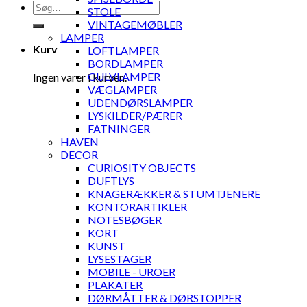
Søg
STOLE
efter:
VINTAGEMØBLER
LAMPER
Kurv
LOFTLAMPER
BORDLAMPER
GULVLAMPER
Ingen varer i kurven.
VÆGLAMPER
UDENDØRSLAMPER
LYSKILDER/PÆRER
FATNINGER
HAVEN
DECOR
CURIOSITY OBJECTS
DUFTLYS
KNAGERÆKKER & STUMTJENERE
KONTORARTIKLER
NOTESBØGER
KORT
KUNST
LYSESTAGER
MOBILE - UROER
PLAKATER
DØRMÅTTER & DØRSTOPPER