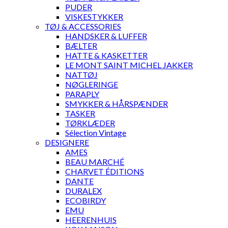
PUDER
VISKESTYKKER
TØJ & ACCESSORIES
HANDSKER & LUFFER
BÆLTER
HATTE & KASKETTER
LE MONT SAINT MICHEL JAKKER
NATTØJ
NØGLERINGE
PARAPLY
SMYKKER & HÅRSPÆNDER
TASKER
TØRKLÆDER
Sélection Vintage
DESIGNERE
AMES
BEAU MARCHÉ
CHARVET ÉDITIONS
DANTE
DURALEX
ECOBIRDY
EMU
HEERENHUIS