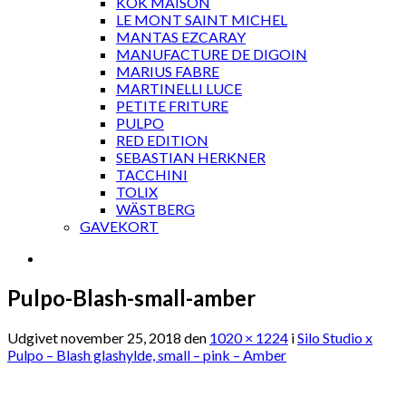
KOK MAISON
LE MONT SAINT MICHEL
MANTAS EZCARAY
MANUFACTURE DE DIGOIN
MARIUS FABRE
MARTINELLI LUCE
PETITE FRITURE
PULPO
RED EDITION
SEBASTIAN HERKNER
TACCHINI
TOLIX
WÄSTBERG
GAVEKORT
Pulpo-Blash-small-amber
Udgivet
november 25, 2018
den
1020 × 1224
i
Silo Studio x
Pulpo – Blash glashylde, small – pink – Amber