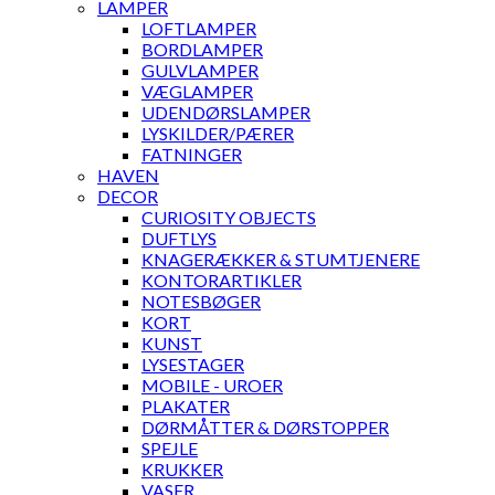
LAMPER
LOFTLAMPER
BORDLAMPER
GULVLAMPER
VÆGLAMPER
UDENDØRSLAMPER
LYSKILDER/PÆRER
FATNINGER
HAVEN
DECOR
CURIOSITY OBJECTS
DUFTLYS
KNAGERÆKKER & STUMTJENERE
KONTORARTIKLER
NOTESBØGER
KORT
KUNST
LYSESTAGER
MOBILE - UROER
PLAKATER
DØRMÅTTER & DØRSTOPPER
SPEJLE
KRUKKER
VASER