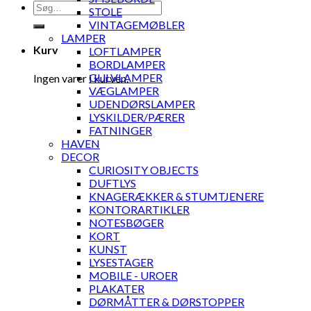
Søg
STOLE
efter:
VINTAGEMØBLER
LAMPER
Kurv
LOFTLAMPER
BORDLAMPER
GULVLAMPER
Ingen varer i kurven.
VÆGLAMPER
UDENDØRSLAMPER
LYSKILDER/PÆRER
FATNINGER
HAVEN
DECOR
CURIOSITY OBJECTS
DUFTLYS
KNAGERÆKKER & STUMTJENERE
KONTORARTIKLER
NOTESBØGER
KORT
KUNST
LYSESTAGER
MOBILE - UROER
PLAKATER
DØRMÅTTER & DØRSTOPPER