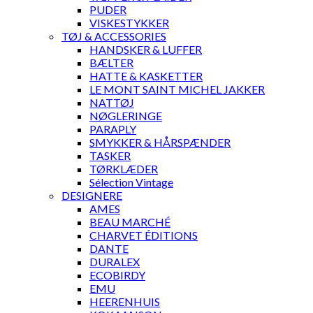
PUDER
VISKESTYKKER
TØJ & ACCESSORIES
HANDSKER & LUFFER
BÆLTER
HATTE & KASKETTER
LE MONT SAINT MICHEL JAKKER
NATTØJ
NØGLERINGE
PARAPLY
SMYKKER & HÅRSPÆNDER
TASKER
TØRKLÆDER
Sélection Vintage
DESIGNERE
AMES
BEAU MARCHÉ
CHARVET ÉDITIONS
DANTE
DURALEX
ECOBIRDY
EMU
HEERENHUIS