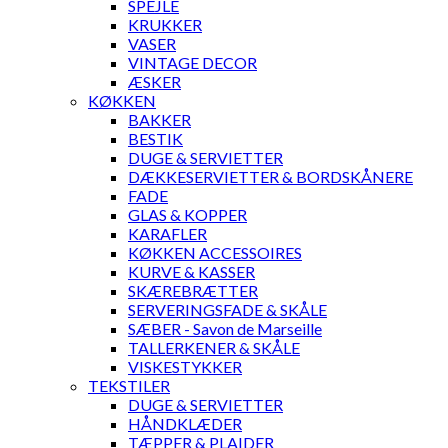
SPEJLE
KRUKKER
VASER
VINTAGE DECOR
ÆSKER
KØKKEN
BAKKER
BESTIK
DUGE & SERVIETTER
DÆKKESERVIETTER & BORDSKÅNERE
FADE
GLAS & KOPPER
KARAFLER
KØKKEN ACCESSOIRES
KURVE & KASSER
SKÆREBRÆTTER
SERVERINGSFADE & SKÅLE
SÆBER - Savon de Marseille
TALLERKENER & SKÅLE
VISKESTYKKER
TEKSTILER
DUGE & SERVIETTER
HÅNDKLÆDER
TÆPPER & PLAIDER