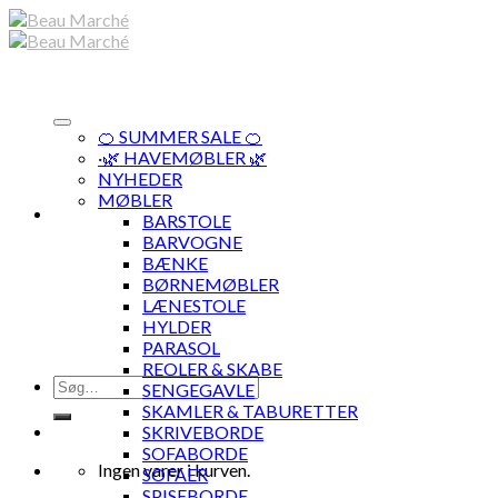
Skip
to
content
🍊 SUMMER SALE 🍊
·🌿 HAVEMØBLER 🌿
NYHEDER
MØBLER
BARSTOLE
BARVOGNE
BÆNKE
BØRNEMØBLER
LÆNESTOLE
HYLDER
PARASOL
REOLER & SKABE
Søg
SENGEGAVLE
efter:
SKAMLER & TABURETTER
SKRIVEBORDE
SOFABORDE
Ingen varer i kurven.
SOFAER
SPISEBORDE