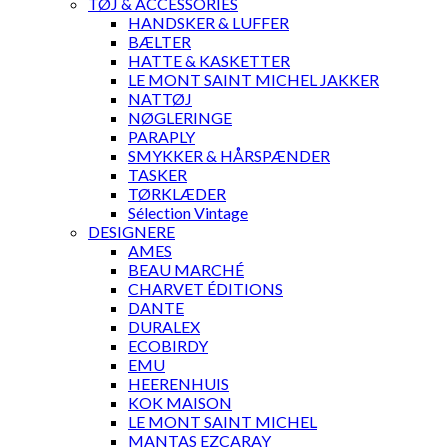
TØJ & ACCESSORIES
HANDSKER & LUFFER
BÆLTER
HATTE & KASKETTER
LE MONT SAINT MICHEL JAKKER
NATTØJ
NØGLERINGE
PARAPLY
SMYKKER & HÅRSPÆNDER
TASKER
TØRKLÆDER
Sélection Vintage
DESIGNERE
AMES
BEAU MARCHÉ
CHARVET ÉDITIONS
DANTE
DURALEX
ECOBIRDY
EMU
HEERENHUIS
KOK MAISON
LE MONT SAINT MICHEL
MANTAS EZCARAY