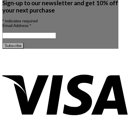
Sign-up to our newsletter and get 10% off
your next purchase
*
indicates required
Email Address
*