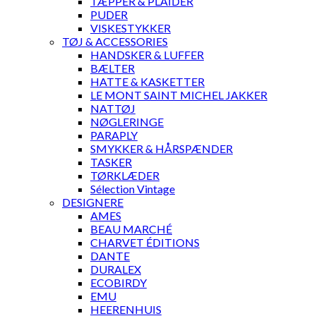
TÆPPER & PLAIDER
PUDER
VISKESTYKKER
TØJ & ACCESSORIES
HANDSKER & LUFFER
BÆLTER
HATTE & KASKETTER
LE MONT SAINT MICHEL JAKKER
NATTØJ
NØGLERINGE
PARAPLY
SMYKKER & HÅRSPÆNDER
TASKER
TØRKLÆDER
Sélection Vintage
DESIGNERE
AMES
BEAU MARCHÉ
CHARVET ÉDITIONS
DANTE
DURALEX
ECOBIRDY
EMU
HEERENHUIS