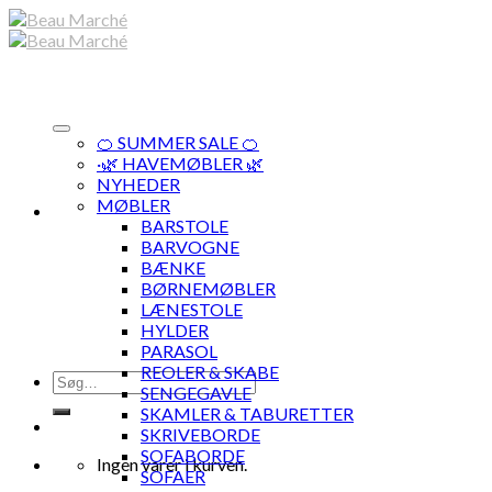
Skip
to
content
🍊 SUMMER SALE 🍊
·🌿 HAVEMØBLER 🌿
NYHEDER
MØBLER
BARSTOLE
BARVOGNE
BÆNKE
BØRNEMØBLER
LÆNESTOLE
HYLDER
PARASOL
REOLER & SKABE
Søg
SENGEGAVLE
efter:
SKAMLER & TABURETTER
SKRIVEBORDE
SOFABORDE
Ingen varer i kurven.
SOFAER