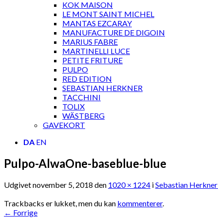
KOK MAISON
LE MONT SAINT MICHEL
MANTAS EZCARAY
MANUFACTURE DE DIGOIN
MARIUS FABRE
MARTINELLI LUCE
PETITE FRITURE
PULPO
RED EDITION
SEBASTIAN HERKNER
TACCHINI
TOLIX
WÄSTBERG
GAVEKORT
DA
EN
Pulpo-AlwaOne-baseblue-blue
Udgivet
november 5, 2018
den
1020 × 1224
i
Sebastian Herkner 
Trackbacks er lukket, men du kan
kommenterer
.
←
Forrige