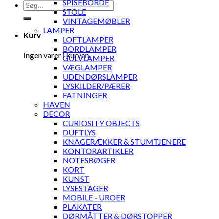
SPISEBORDE
Søg
STOLE
efter:
VINTAGEMØBLER
LAMPER
Kurv
LOFTLAMPER
BORDLAMPER
Ingen varer i kurven.
GULVLAMPER
VÆGLAMPER
UDENDØRSLAMPER
LYSKILDER/PÆRER
FATNINGER
HAVEN
DECOR
CURIOSITY OBJECTS
DUFTLYS
KNAGERÆKKER & STUMTJENERE
KONTORARTIKLER
NOTESBØGER
KORT
KUNST
LYSESTAGER
MOBILE - UROER
PLAKATER
DØRMÅTTER & DØRSTOPPER