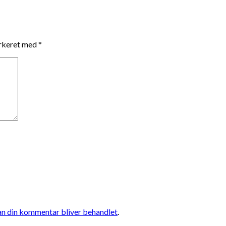
arkeret med
*
n din kommentar bliver behandlet
.