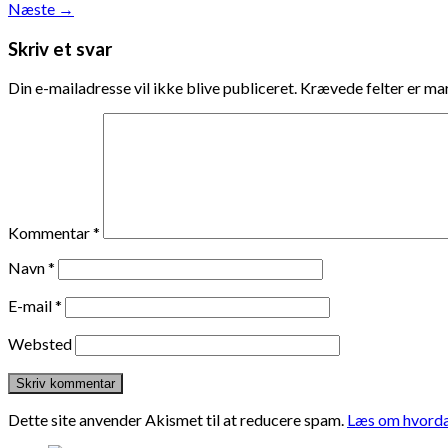
Næste
→
Skriv et svar
Din e-mailadresse vil ikke blive publiceret.
Krævede felter er m
Kommentar
*
Navn
*
E-mail
*
Websted
Dette site anvender Akismet til at reducere spam.
Læs om hvorda