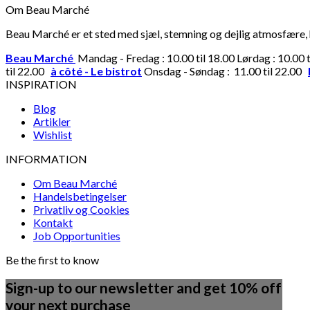
Om Beau Marché
Beau Marché er et sted med sjæl, stemning og dejlig atmosfære, hv
Beau Marché
Mandag - Fredag : 10.00 til 18.00 Lørdag : 10.00 
til 22.00
à côté - Le bistrot
Onsdag - Søndag : 11.00 til 22.00
INSPIRATION
Blog
Artikler
Wishlist
INFORMATION
Om Beau Marché
Handelsbetingelser
Privatliv og Cookies
Kontakt
Job Opportunities
Be the first to know
Sign-up to our newsletter and get 10% off
your next purchase