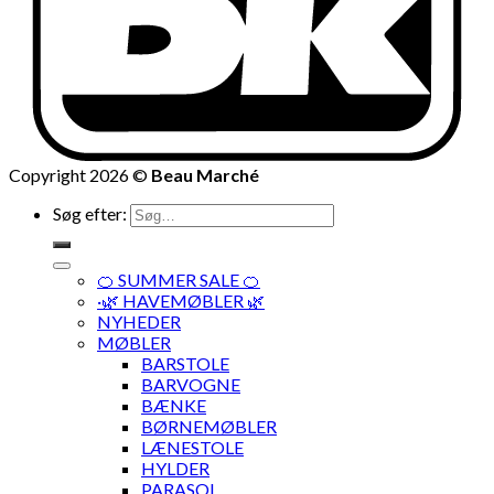
Copyright 2026 ©
Beau Marché
Søg efter:
🍊 SUMMER SALE 🍊
·🌿 HAVEMØBLER 🌿
NYHEDER
MØBLER
BARSTOLE
BARVOGNE
BÆNKE
BØRNEMØBLER
LÆNESTOLE
HYLDER
PARASOL