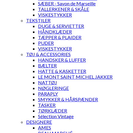
SÆBER - Savon de Marseille
TALLERKENER & SKÅLE
VISKESTYKKER
TEKSTILER
DUGE & SERVIETTER
HÅNDKLÆDER
TÆPPER & PLAIDER
PUDER
VISKESTYKKER
TØJ & ACCESSORIES
HANDSKER & LUFFER
BÆLTER
HATTE & KASKETTER
LE MONT SAINT MICHEL JAKKER
NATTØJ
NØGLERINGE
PARAPLY
SMYKKER & HÅRSPÆNDER
TASKER
TØRKLÆDER
Sélection Vintage
DESIGNERE
AMES