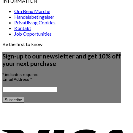
INFORMATION
Om Beau Marché
Handelsbetingelser
Privatliv og Cookies
Kontakt
Job Opportunities
Be the first to know
Sign-up to our newsletter and get 10% off
your next purchase
*
indicates required
Email Address
*