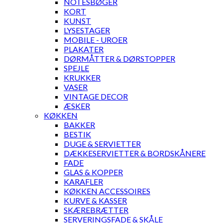
NOTESBØGER
KORT
KUNST
LYSESTAGER
MOBILE - UROER
PLAKATER
DØRMÅTTER & DØRSTOPPER
SPEJLE
KRUKKER
VASER
VINTAGE DECOR
ÆSKER
KØKKEN
BAKKER
BESTIK
DUGE & SERVIETTER
DÆKKESERVIETTER & BORDSKÅNERE
FADE
GLAS & KOPPER
KARAFLER
KØKKEN ACCESSOIRES
KURVE & KASSER
SKÆREBRÆTTER
SERVERINGSFADE & SKÅLE