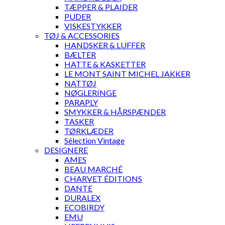
TÆPPER & PLAIDER
PUDER
VISKESTYKKER
TØJ & ACCESSORIES
HANDSKER & LUFFER
BÆLTER
HATTE & KASKETTER
LE MONT SAINT MICHEL JAKKER
NATTØJ
NØGLERINGE
PARAPLY
SMYKKER & HÅRSPÆNDER
TASKER
TØRKLÆDER
Sélection Vintage
DESIGNERE
AMES
BEAU MARCHÉ
CHARVET ÉDITIONS
DANTE
DURALEX
ECOBIRDY
EMU