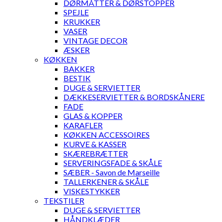
DØRMÅTTER & DØRSTOPPER
SPEJLE
KRUKKER
VASER
VINTAGE DECOR
ÆSKER
KØKKEN
BAKKER
BESTIK
DUGE & SERVIETTER
DÆKKESERVIETTER & BORDSKÅNERE
FADE
GLAS & KOPPER
KARAFLER
KØKKEN ACCESSOIRES
KURVE & KASSER
SKÆREBRÆTTER
SERVERINGSFADE & SKÅLE
SÆBER - Savon de Marseille
TALLERKENER & SKÅLE
VISKESTYKKER
TEKSTILER
DUGE & SERVIETTER
HÅNDKLÆDER