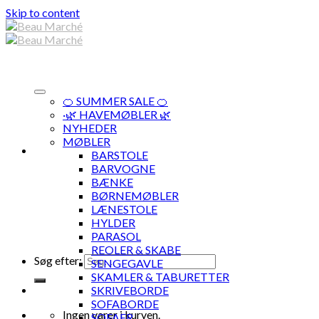
Skip to content
🍊 SUMMER SALE 🍊
·🌿 HAVEMØBLER 🌿
NYHEDER
MØBLER
BARSTOLE
BARVOGNE
BÆNKE
BØRNEMØBLER
LÆNESTOLE
HYLDER
PARASOL
REOLER & SKABE
Søg efter:
SENGEGAVLE
SKAMLER & TABURETTER
SKRIVEBORDE
SOFABORDE
Ingen varer i kurven.
SOFAER