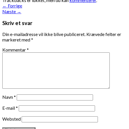
Trackbacks er lukket, men du kan
kommenterer
.
←
Forrige
Næste
→
Skriv et svar
Din e-mailadresse vil ikke blive publiceret.
Krævede felter er
markeret med
*
Kommentar
*
Navn
*
E-mail
*
Websted