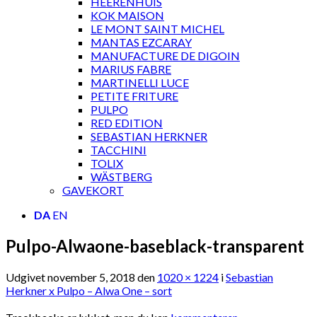
HEERENHUIS
KOK MAISON
LE MONT SAINT MICHEL
MANTAS EZCARAY
MANUFACTURE DE DIGOIN
MARIUS FABRE
MARTINELLI LUCE
PETITE FRITURE
PULPO
RED EDITION
SEBASTIAN HERKNER
TACCHINI
TOLIX
WÄSTBERG
GAVEKORT
DA
EN
Pulpo-Alwaone-baseblack-transparent
Udgivet
november 5, 2018
den
1020 × 1224
i
Sebastian
Herkner x Pulpo – Alwa One – sort