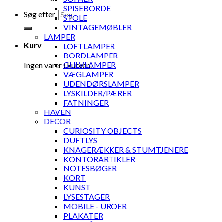
SPISEBORDE
Søg efter:
STOLE
VINTAGEMØBLER
LAMPER
Kurv
LOFTLAMPER
BORDLAMPER
GULVLAMPER
Ingen varer i kurven.
VÆGLAMPER
UDENDØRSLAMPER
LYSKILDER/PÆRER
FATNINGER
HAVEN
DECOR
CURIOSITY OBJECTS
DUFTLYS
KNAGERÆKKER & STUMTJENERE
KONTORARTIKLER
NOTESBØGER
KORT
KUNST
LYSESTAGER
MOBILE - UROER
PLAKATER