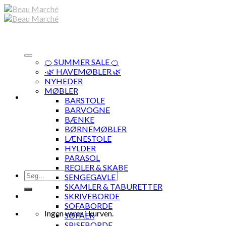
Skip
to
content
🍊 SUMMER SALE 🍊
·🌿 HAVEMØBLER 🌿
NYHEDER
MØBLER
BARSTOLE
BARVOGNE
BÆNKE
BØRNEMØBLER
LÆNESTOLE
HYLDER
PARASOL
REOLER & SKABE
Søg
SENGEGAVLE
efter:
SKAMLER & TABURETTER
SKRIVEBORDE
SOFABORDE
Ingen varer i kurven.
SOFAER
SPISEBORDE