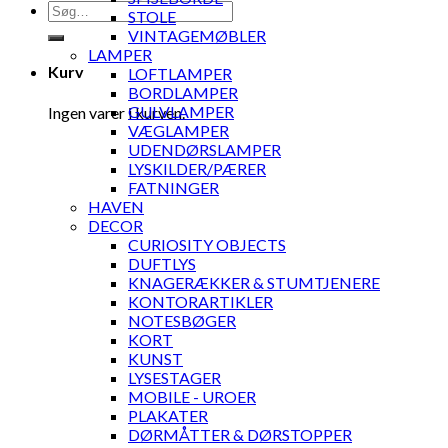
Søg
STOLE
efter:
VINTAGEMØBLER
LAMPER
Kurv
LOFTLAMPER
BORDLAMPER
GULVLAMPER
Ingen varer i kurven.
VÆGLAMPER
UDENDØRSLAMPER
LYSKILDER/PÆRER
FATNINGER
HAVEN
DECOR
CURIOSITY OBJECTS
DUFTLYS
KNAGERÆKKER & STUMTJENERE
KONTORARTIKLER
NOTESBØGER
KORT
KUNST
LYSESTAGER
MOBILE - UROER
PLAKATER
DØRMÅTTER & DØRSTOPPER