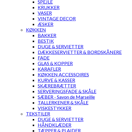
SPEJLE
KRUKKER
VASER
VINTAGE DECOR
ÆSKER
KØKKEN
BAKKER
BESTIK
DUGE & SERVIETTER
DÆKKESERVIETTER & BORDSKÅNERE
FADE
GLAS & KOPPER
KARAFLER
KØKKEN ACCESSOIRES
KURVE & KASSER
SKÆREBRÆTTER
SERVERINGSFADE & SKÅLE
SÆBER - Savon de Marseille
TALLERKENER & SKÅLE
VISKESTYKKER
TEKSTILER
DUGE & SERVIETTER
HÅNDKLÆDER
TÆPPER & PLAIDER