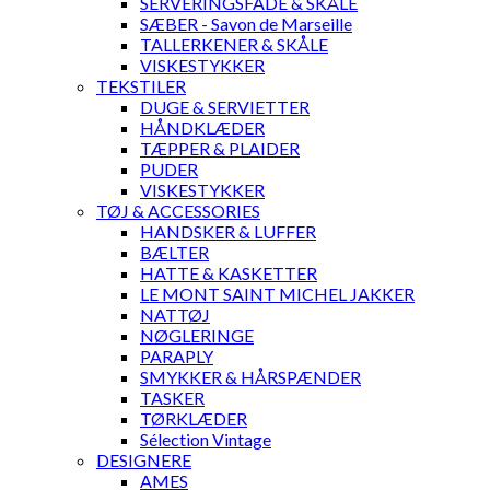
SERVERINGSFADE & SKÅLE
SÆBER - Savon de Marseille
TALLERKENER & SKÅLE
VISKESTYKKER
TEKSTILER
DUGE & SERVIETTER
HÅNDKLÆDER
TÆPPER & PLAIDER
PUDER
VISKESTYKKER
TØJ & ACCESSORIES
HANDSKER & LUFFER
BÆLTER
HATTE & KASKETTER
LE MONT SAINT MICHEL JAKKER
NATTØJ
NØGLERINGE
PARAPLY
SMYKKER & HÅRSPÆNDER
TASKER
TØRKLÆDER
Sélection Vintage
DESIGNERE
AMES