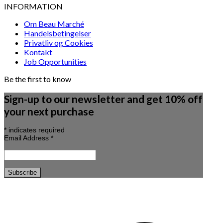
INFORMATION
Om Beau Marché
Handelsbetingelser
Privatliv og Cookies
Kontakt
Job Opportunities
Be the first to know
Sign-up to our newsletter and get 10% off
your next purchase
*
indicates required
Email Address
*