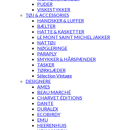
PUDER
VISKESTYKKER
TØJ & ACCESSORIES
HANDSKER & LUFFER
BÆLTER
HATTE & KASKETTER
LE MONT SAINT MICHEL JAKKER
NATTØJ
NØGLERINGE
PARAPLY
SMYKKER & HÅRSPÆNDER
TASKER
TØRKLÆDER
Sélection Vintage
DESIGNERE
AMES
BEAU MARCHÉ
CHARVET ÉDITIONS
DANTE
DURALEX
ECOBIRDY
EMU
HEERENHUIS