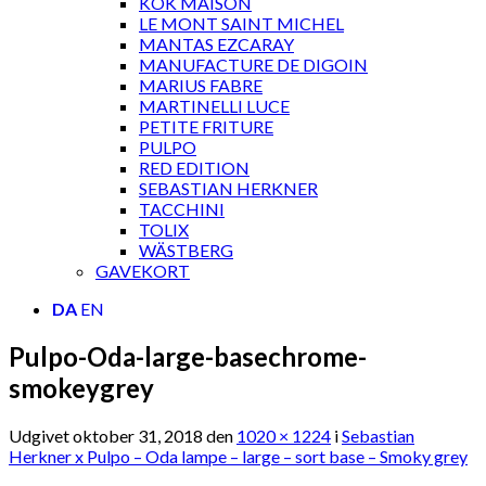
KOK MAISON
LE MONT SAINT MICHEL
MANTAS EZCARAY
MANUFACTURE DE DIGOIN
MARIUS FABRE
MARTINELLI LUCE
PETITE FRITURE
PULPO
RED EDITION
SEBASTIAN HERKNER
TACCHINI
TOLIX
WÄSTBERG
GAVEKORT
DA
EN
Pulpo-Oda-large-basechrome-
smokeygrey
Udgivet
oktober 31, 2018
den
1020 × 1224
i
Sebastian
Herkner x Pulpo – Oda lampe – large – sort base – Smoky grey