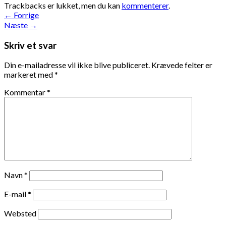
Trackbacks er lukket, men du kan
kommenterer
.
←
Forrige
Næste
→
Skriv et svar
Din e-mailadresse vil ikke blive publiceret.
Krævede felter er
markeret med
*
Kommentar
*
Navn
*
E-mail
*
Websted