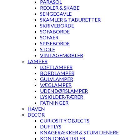
PARASOL
REOLER & SKABE
SENGEGAVLE
SKAMLER & TABURETTER
SKRIVEBORDE
SOFABORDE
SOFAER
SPISEBORDE
STOLE
VINTAGEMØBLER
LAMPER
LOFTLAMPER
BORDLAMPER
GULVLAMPER
VÆGLAMPER
UDENDØRSLAMPER
LYSKILDER/PÆRER
FATNINGER
HAVEN
DECOR
CURIOSITY OBJECTS
DUFTLYS
KNAGERÆKKER & STUMTJENERE
KONTORARTIKLER