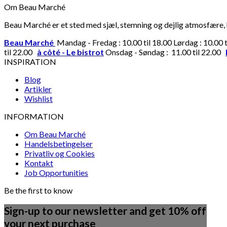
Om Beau Marché
Beau Marché er et sted med sjæl, stemning og dejlig atmosfære, hv
Beau Marché
Mandag - Fredag : 10.00 til 18.00 Lørdag : 10.00 
til 22.00
à côté - Le bistrot
Onsdag - Søndag : 11.00 til 22.00
INSPIRATION
Blog
Artikler
Wishlist
INFORMATION
Om Beau Marché
Handelsbetingelser
Privatliv og Cookies
Kontakt
Job Opportunities
Be the first to know
Sign-up to our newsletter and get 10% off
your next purchase