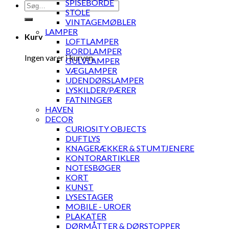
SPISEBORDE
Søg
STOLE
efter:
VINTAGEMØBLER
LAMPER
Kurv
LOFTLAMPER
BORDLAMPER
Ingen varer i kurven.
GULVLAMPER
VÆGLAMPER
UDENDØRSLAMPER
LYSKILDER/PÆRER
FATNINGER
HAVEN
DECOR
CURIOSITY OBJECTS
DUFTLYS
KNAGERÆKKER & STUMTJENERE
KONTORARTIKLER
NOTESBØGER
KORT
KUNST
LYSESTAGER
MOBILE - UROER
PLAKATER
DØRMÅTTER & DØRSTOPPER