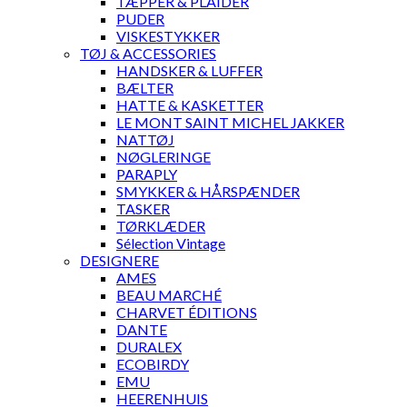
TÆPPER & PLAIDER
PUDER
VISKESTYKKER
TØJ & ACCESSORIES
HANDSKER & LUFFER
BÆLTER
HATTE & KASKETTER
LE MONT SAINT MICHEL JAKKER
NATTØJ
NØGLERINGE
PARAPLY
SMYKKER & HÅRSPÆNDER
TASKER
TØRKLÆDER
Sélection Vintage
DESIGNERE
AMES
BEAU MARCHÉ
CHARVET ÉDITIONS
DANTE
DURALEX
ECOBIRDY
EMU
HEERENHUIS