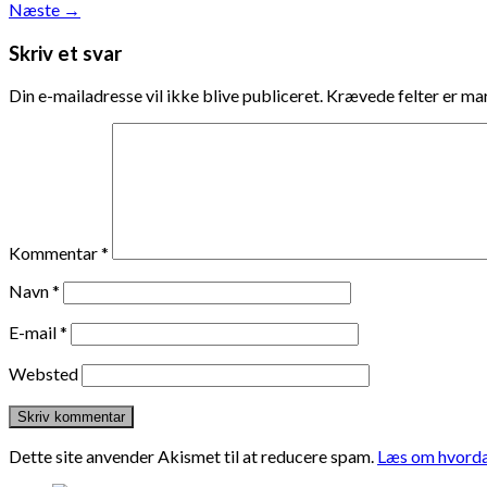
Næste
→
Skriv et svar
Din e-mailadresse vil ikke blive publiceret.
Krævede felter er m
Kommentar
*
Navn
*
E-mail
*
Websted
Dette site anvender Akismet til at reducere spam.
Læs om hvorda