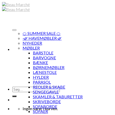
Skip
to
content
🍊 SUMMER SALE 🍊
·🌿 HAVEMØBLER 🌿
NYHEDER
MØBLER
BARSTOLE
BARVOGNE
BÆNKE
BØRNEMØBLER
LÆNESTOLE
HYLDER
PARASOL
REOLER & SKABE
Søg
SENGEGAVLE
efter:
SKAMLER & TABURETTER
SKRIVEBORDE
SOFABORDE
Ingen varer i kurven.
SOFAER