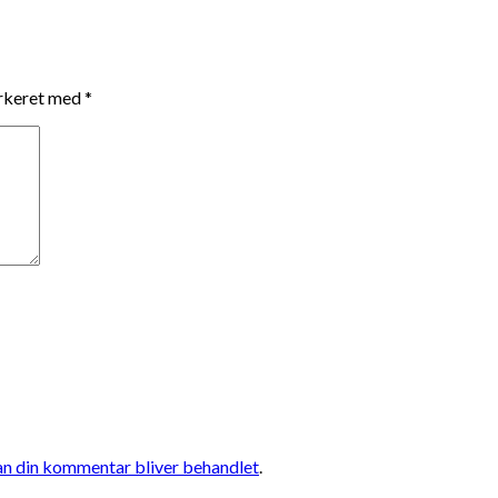
arkeret med
*
n din kommentar bliver behandlet
.