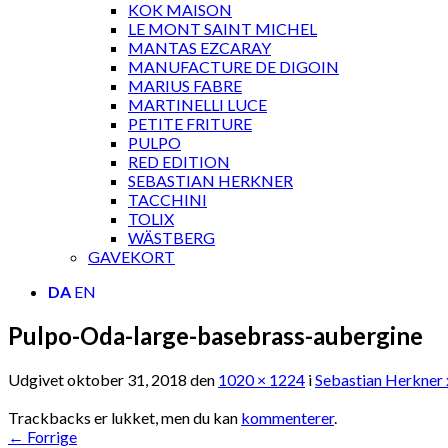
KOK MAISON
LE MONT SAINT MICHEL
MANTAS EZCARAY
MANUFACTURE DE DIGOIN
MARIUS FABRE
MARTINELLI LUCE
PETITE FRITURE
PULPO
RED EDITION
SEBASTIAN HERKNER
TACCHINI
TOLIX
WÄSTBERG
GAVEKORT
DA
EN
Pulpo-Oda-large-basebrass-aubergine
Udgivet
oktober 31, 2018
den
1020 × 1224
i
Sebastian Herkner 
Trackbacks er lukket, men du kan
kommenterer
.
←
Forrige