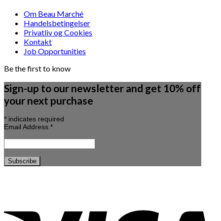
Om Beau Marché
Handelsbetingelser
Privatliv og Cookies
Kontakt
Job Opportunities
Be the first to know
Sign-up to our newsletter and get 10% off
your next purchase
*
indicates required
Email Address
*