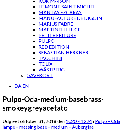
KOK MAISON
LE MONT SAINT MICHEL
MANTAS EZCARAY
MANUFACTURE DE DIGOIN
MARIUS FABRE
MARTINELLI LUCE
PETITE FRITURE
PULPO
RED EDITION
SEBASTIAN HERKNER
TACCHINI
TOLIX
WÄSTBERG
GAVEKORT
DA
EN
Pulpo-Oda-medium-basebrass-
smokeygreyacetato
Udgivet
oktober 31, 2018
den
1020 × 1224
i
Pulpo – Oda
lampe – messing base – medium – Aubergine