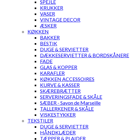
SPEJLE
KRUKKER
VASER
VINTAGE DECOR
ÆSKER
KØKKEN
BAKKER
BESTIK
DUGE & SERVIETTER
DÆKKESERVIETTER & BORDSKÅNERE
FADE
GLAS & KOPPER
KARAFLER
KØKKEN ACCESSOIRES
KURVE & KASSER
SKÆREBRÆTTER
SERVERINGSFADE & SKÅLE
SÆBER - Savon de Marseille
TALLERKENER & SKÅLE
VISKESTYKKER
TEKSTILER
DUGE & SERVIETTER
HÅNDKLÆDER
TÆPPER & PLAIDER