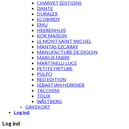
CHARVET ÉDITIONS
DANTE
DURALEX
ECOBIRDY
EMU
HEERENHUIS
KOK MAISON
LE MONT SAINT MICHEL
MANTAS EZCARAY
MANUFACTURE DE DIGOIN
MARIUS FABRE
MARTINELLI LUCE
PETITE FRITURE
PULPO
RED EDITION
SEBASTIAN HERKNER
TACCHINI
TOLIX
WÄSTBERG
GAVEKORT
Log ind
Log ind