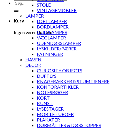
Søg
STOLE
efter:
VINTAGEMØBLER
LAMPER
Kurv
LOFTLAMPER
BORDLAMPER
GULVLAMPER
Ingen varer i kurven.
VÆGLAMPER
UDENDØRSLAMPER
LYSKILDER/PÆRER
FATNINGER
HAVEN
DECOR
CURIOSITY OBJECTS
DUFTLYS
KNAGERÆKKER & STUMTJENERE
KONTORARTIKLER
NOTESBØGER
KORT
KUNST
LYSESTAGER
MOBILE - UROER
PLAKATER
DØRMÅTTER & DØRSTOPPER