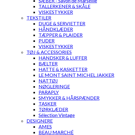
SÆBER - Savon de Marseille
TALLERKENER & SKÅLE
VISKESTYKKER
TEKSTILER
DUGE & SERVIETTER
HÅNDKLÆDER
TÆPPER & PLAIDER
PUDER
VISKESTYKKER
TØJ & ACCESSORIES
HANDSKER & LUFFER
BÆLTER
HATTE & KASKETTER
LE MONT SAINT MICHEL JAKKER
NATTØJ
NØGLERINGE
PARAPLY
SMYKKER & HÅRSPÆNDER
TASKER
TØRKLÆDER
Sélection Vintage
DESIGNERE
AMES
BEAU MARCHÉ