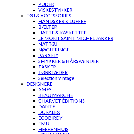
PUDER
VISKESTYKKER
TØJ & ACCESSORIES
HANDSKER & LUFFER
BÆLTER
HATTE & KASKETTER
LE MONT SAINT MICHEL JAKKER
NATTØJ
NØGLERINGE
PARAPLY
SMYKKER & HÅRSPÆNDER
TASKER
TØRKLÆDER
Sélection Vintage
DESIGNERE
AMES
BEAU MARCHÉ
CHARVET ÉDITIONS
DANTE
DURALEX
ECOBIRDY
EMU
HEERENHUIS