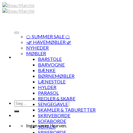
Skip
to
content
🍊 SUMMER SALE 🍊
·🌿 HAVEMØBLER 🌿
NYHEDER
MØBLER
BARSTOLE
BARVOGNE
BÆNKE
BØRNEMØBLER
LÆNESTOLE
HYLDER
PARASOL
REOLER & SKABE
Søg
SENGEGAVLE
efter:
SKAMLER & TABURETTER
SKRIVEBORDE
SOFABORDE
Ingen varer i kurven.
SOFAER
SPISEBORDE