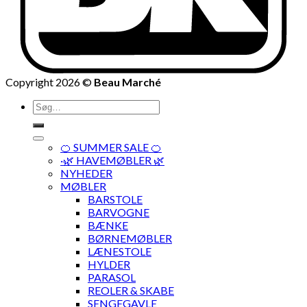
Copyright 2026 ©
Beau Marché
Søg
efter:
🍊 SUMMER SALE 🍊
·🌿 HAVEMØBLER 🌿
NYHEDER
MØBLER
BARSTOLE
BARVOGNE
BÆNKE
BØRNEMØBLER
LÆNESTOLE
HYLDER
PARASOL
REOLER & SKABE
SENGEGAVLE