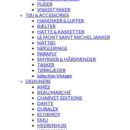
PUDER
VISKESTYKKER
TØJ & ACCESSORIES
HANDSKER & LUFFER
BÆLTER
HATTE & KASKETTER
LE MONT SAINT MICHEL JAKKER
NATTØJ
NØGLERINGE
PARAPLY
SMYKKER & HÅRSPÆNDER
TASKER
TØRKLÆDER
Sélection Vintage
DESIGNERE
AMES
BEAU MARCHÉ
CHARVET ÉDITIONS
DANTE
DURALEX
ECOBIRDY
EMU
HEERENHUIS