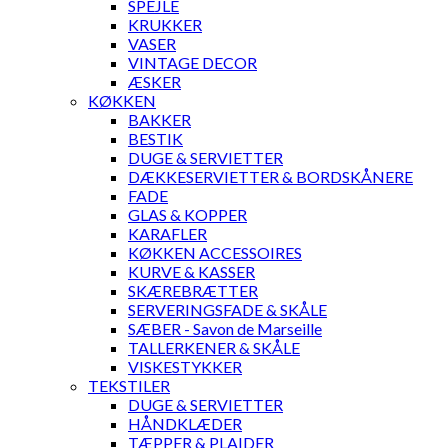
SPEJLE
KRUKKER
VASER
VINTAGE DECOR
ÆSKER
KØKKEN
BAKKER
BESTIK
DUGE & SERVIETTER
DÆKKESERVIETTER & BORDSKÅNERE
FADE
GLAS & KOPPER
KARAFLER
KØKKEN ACCESSOIRES
KURVE & KASSER
SKÆREBRÆTTER
SERVERINGSFADE & SKÅLE
SÆBER - Savon de Marseille
TALLERKENER & SKÅLE
VISKESTYKKER
TEKSTILER
DUGE & SERVIETTER
HÅNDKLÆDER
TÆPPER & PLAIDER