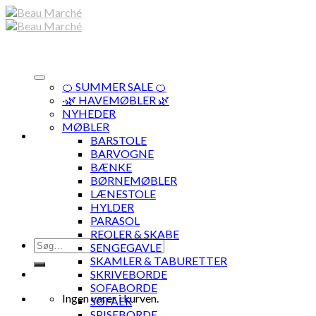
Skip
to
content
🍊 SUMMER SALE 🍊
·🌿 HAVEMØBLER 🌿
NYHEDER
MØBLER
BARSTOLE
BARVOGNE
BÆNKE
BØRNEMØBLER
LÆNESTOLE
HYLDER
PARASOL
REOLER & SKABE
Søg
SENGEGAVLE
efter:
SKAMLER & TABURETTER
SKRIVEBORDE
SOFABORDE
Ingen varer i kurven.
SOFAER
SPISEBORDE