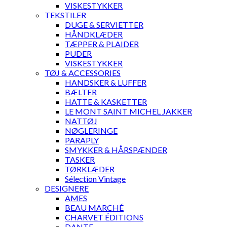
VISKESTYKKER
TEKSTILER
DUGE & SERVIETTER
HÅNDKLÆDER
TÆPPER & PLAIDER
PUDER
VISKESTYKKER
TØJ & ACCESSORIES
HANDSKER & LUFFER
BÆLTER
HATTE & KASKETTER
LE MONT SAINT MICHEL JAKKER
NATTØJ
NØGLERINGE
PARAPLY
SMYKKER & HÅRSPÆNDER
TASKER
TØRKLÆDER
Sélection Vintage
DESIGNERE
AMES
BEAU MARCHÉ
CHARVET ÉDITIONS
DANTE