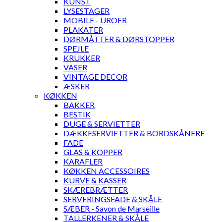
KUNST
LYSESTAGER
MOBILE - UROER
PLAKATER
DØRMÅTTER & DØRSTOPPER
SPEJLE
KRUKKER
VASER
VINTAGE DECOR
ÆSKER
KØKKEN
BAKKER
BESTIK
DUGE & SERVIETTER
DÆKKESERVIETTER & BORDSKÅNERE
FADE
GLAS & KOPPER
KARAFLER
KØKKEN ACCESSOIRES
KURVE & KASSER
SKÆREBRÆTTER
SERVERINGSFADE & SKÅLE
SÆBER - Savon de Marseille
TALLERKENER & SKÅLE