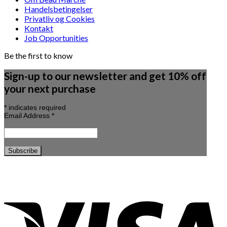
Handelsbetingelser
Privatliv og Cookies
Kontakt
Job Opportunities
Be the first to know
Sign-up to our newsletter and get 10% off
your next purchase
*
indicates required
Email Address
*