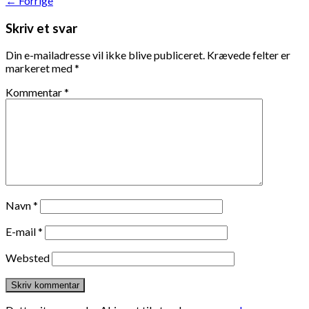
←
Forrige
Skriv et svar
Din e-mailadresse vil ikke blive publiceret.
Krævede felter er
markeret med
*
Kommentar
*
Navn
*
E-mail
*
Websted