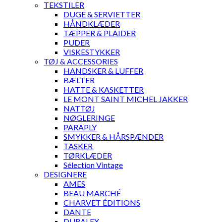
TEKSTILER
DUGE & SERVIETTER
HÅNDKLÆDER
TÆPPER & PLAIDER
PUDER
VISKESTYKKER
TØJ & ACCESSORIES
HANDSKER & LUFFER
BÆLTER
HATTE & KASKETTER
LE MONT SAINT MICHEL JAKKER
NATTØJ
NØGLERINGE
PARAPLY
SMYKKER & HÅRSPÆNDER
TASKER
TØRKLÆDER
Sélection Vintage
DESIGNERE
AMES
BEAU MARCHÉ
CHARVET ÉDITIONS
DANTE
DURALEX