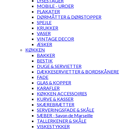
LYSESTAGER
MOBILE - UROER
PLAKATER
DØRMÅTTER & DØRSTOPPER
SPEJLE
KRUKKER
VASER
VINTAGE DECOR
ÆSKER
KØKKEN
BAKKER
BESTIK
DUGE & SERVIETTER
DÆKKESERVIETTER & BORDSKÅNERE
FADE
GLAS & KOPPER
KARAFLER
KØKKEN ACCESSOIRES
KURVE & KASSER
SKÆREBRÆTTER
SERVERINGSFADE & SKÅLE
SÆBER - Savon de Marseille
TALLERKENER & SKÅLE
VISKESTYKKER