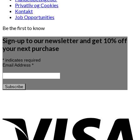
Privatliv og Cookies
Kontakt
Job Opportunities
Be the first to know
Sign-up to our newsletter and get 10% off
your next purchase
*
indicates required
Email Address
*