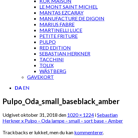
KOK MAISON
LE MONT SAINT MICHEL
MANTAS EZCARAY
MANUFACTURE DE DIGOIN
MARIUS FABRE
MARTINELLI LUCE
PETITE FRITURE
PULPO
RED EDITION
SEBASTIAN HERKNER
TACCHINI
TOLIX
WÄSTBERG
GAVEKORT
DA
EN
Pulpo_Oda_small_baseblack_amber
Udgivet
oktober 31, 2018
den
1020 × 1224
i
Sebastian
Herkner x Pulpo – Oda lampe – small – sort base – Amber
Trackbacks er lukket, men du kan
kommenterer
.