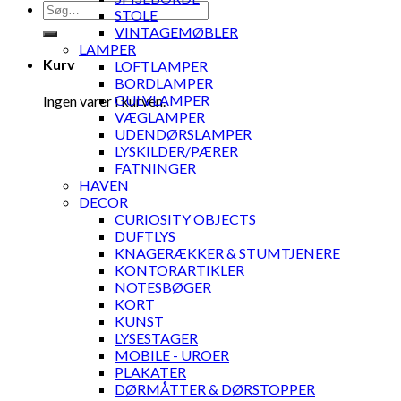
Søg
STOLE
efter:
VINTAGEMØBLER
LAMPER
Kurv
LOFTLAMPER
BORDLAMPER
GULVLAMPER
Ingen varer i kurven.
VÆGLAMPER
UDENDØRSLAMPER
LYSKILDER/PÆRER
FATNINGER
HAVEN
DECOR
CURIOSITY OBJECTS
DUFTLYS
KNAGERÆKKER & STUMTJENERE
KONTORARTIKLER
NOTESBØGER
KORT
KUNST
LYSESTAGER
MOBILE - UROER
PLAKATER
DØRMÅTTER & DØRSTOPPER