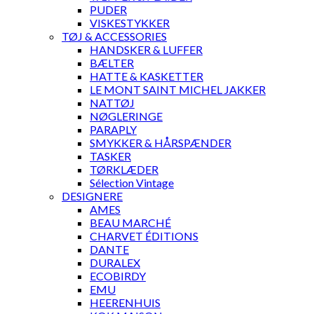
PUDER
VISKESTYKKER
TØJ & ACCESSORIES
HANDSKER & LUFFER
BÆLTER
HATTE & KASKETTER
LE MONT SAINT MICHEL JAKKER
NATTØJ
NØGLERINGE
PARAPLY
SMYKKER & HÅRSPÆNDER
TASKER
TØRKLÆDER
Sélection Vintage
DESIGNERE
AMES
BEAU MARCHÉ
CHARVET ÉDITIONS
DANTE
DURALEX
ECOBIRDY
EMU
HEERENHUIS