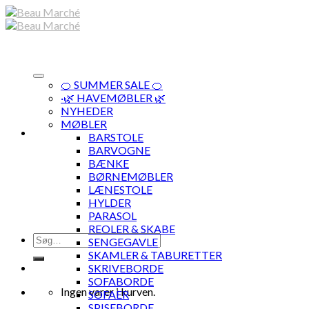
Skip
to
content
🍊 SUMMER SALE 🍊
·🌿 HAVEMØBLER 🌿
NYHEDER
MØBLER
BARSTOLE
BARVOGNE
BÆNKE
BØRNEMØBLER
LÆNESTOLE
HYLDER
PARASOL
REOLER & SKABE
Søg
SENGEGAVLE
efter:
SKAMLER & TABURETTER
SKRIVEBORDE
SOFABORDE
Ingen varer i kurven.
SOFAER
SPISEBORDE