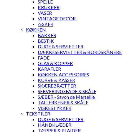
SPEJLE
KRUKKER
VASER
VINTAGE DECOR
ÆSKER
KØKKEN
BAKKER
BESTIK
DUGE & SERVIETTER
DÆKKESERVIETTER & BORDSKÅNERE
FADE
GLAS & KOPPER
KARAFLER
KØKKEN ACCESSOIRES
KURVE & KASSER
SKÆREBRÆTTER
SERVERINGSFADE & SKÅLE
SÆBER - Savon de Marseille
TALLERKENER & SKÅLE
VISKESTYKKER
TEKSTILER
DUGE & SERVIETTER
HÅNDKLÆDER
TÆPPER & PLAIDER