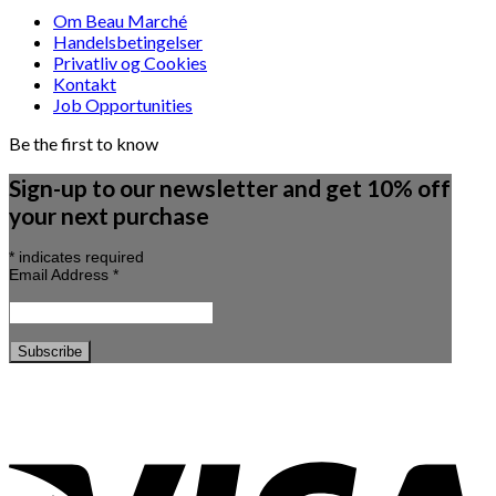
Om Beau Marché
Handelsbetingelser
Privatliv og Cookies
Kontakt
Job Opportunities
Be the first to know
Sign-up to our newsletter and get 10% off
your next purchase
*
indicates required
Email Address
*