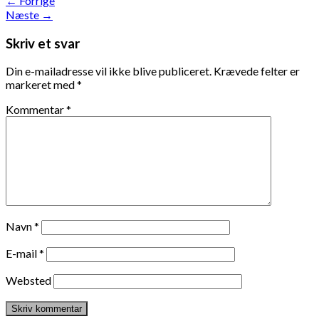
←
Forrige
Næste
→
Skriv et svar
Din e-mailadresse vil ikke blive publiceret.
Krævede felter er
markeret med
*
Kommentar
*
Navn
*
E-mail
*
Websted