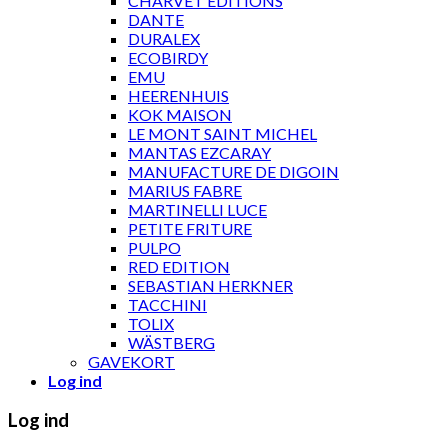
CHARVET ÉDITIONS
DANTE
DURALEX
ECOBIRDY
EMU
HEERENHUIS
KOK MAISON
LE MONT SAINT MICHEL
MANTAS EZCARAY
MANUFACTURE DE DIGOIN
MARIUS FABRE
MARTINELLI LUCE
PETITE FRITURE
PULPO
RED EDITION
SEBASTIAN HERKNER
TACCHINI
TOLIX
WÄSTBERG
GAVEKORT
Log ind
Log ind