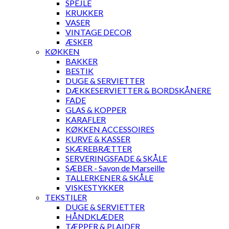
SPEJLE
KRUKKER
VASER
VINTAGE DECOR
ÆSKER
KØKKEN
BAKKER
BESTIK
DUGE & SERVIETTER
DÆKKESERVIETTER & BORDSKÅNERE
FADE
GLAS & KOPPER
KARAFLER
KØKKEN ACCESSOIRES
KURVE & KASSER
SKÆREBRÆTTER
SERVERINGSFADE & SKÅLE
SÆBER - Savon de Marseille
TALLERKENER & SKÅLE
VISKESTYKKER
TEKSTILER
DUGE & SERVIETTER
HÅNDKLÆDER
TÆPPER & PLAIDER