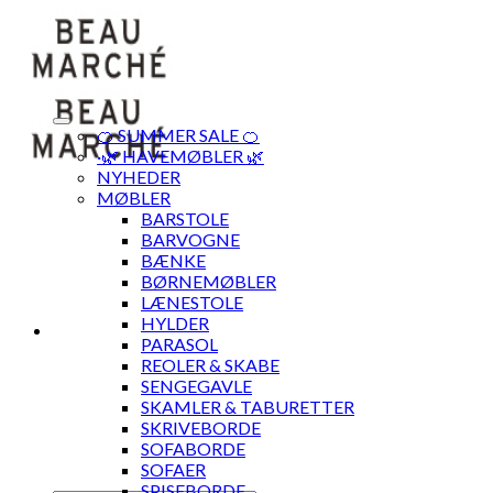
Skip
to
content
🍊 SUMMER SALE 🍊
·🌿 HAVEMØBLER 🌿
NYHEDER
MØBLER
BARSTOLE
BARVOGNE
BÆNKE
BØRNEMØBLER
LÆNESTOLE
HYLDER
PARASOL
REOLER & SKABE
SENGEGAVLE
SKAMLER & TABURETTER
SKRIVEBORDE
SOFABORDE
SOFAER
SPISEBORDE