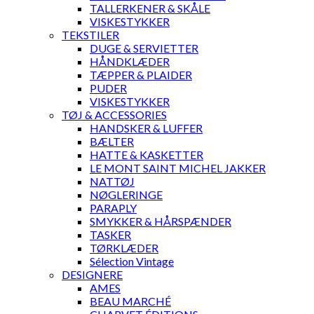
TALLERKENER & SKÅLE
VISKESTYKKER
TEKSTILER
DUGE & SERVIETTER
HÅNDKLÆDER
TÆPPER & PLAIDER
PUDER
VISKESTYKKER
TØJ & ACCESSORIES
HANDSKER & LUFFER
BÆLTER
HATTE & KASKETTER
LE MONT SAINT MICHEL JAKKER
NATTØJ
NØGLERINGE
PARAPLY
SMYKKER & HÅRSPÆNDER
TASKER
TØRKLÆDER
Sélection Vintage
DESIGNERE
AMES
BEAU MARCHÉ