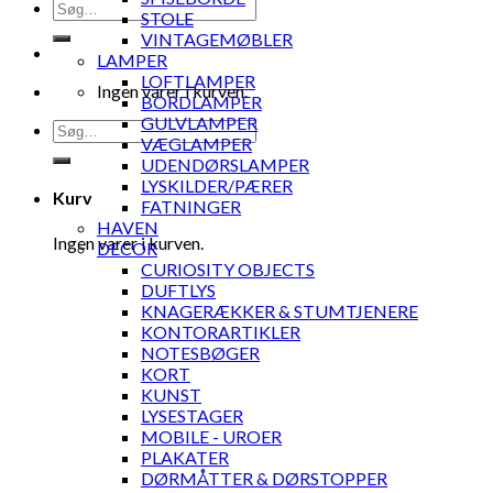
Søg
STOLE
efter:
VINTAGEMØBLER
LAMPER
LOFTLAMPER
Ingen varer i kurven.
BORDLAMPER
GULVLAMPER
Søg
VÆGLAMPER
efter:
UDENDØRSLAMPER
LYSKILDER/PÆRER
Kurv
FATNINGER
HAVEN
Ingen varer i kurven.
DECOR
CURIOSITY OBJECTS
DUFTLYS
KNAGERÆKKER & STUMTJENERE
KONTORARTIKLER
NOTESBØGER
KORT
KUNST
LYSESTAGER
MOBILE - UROER
PLAKATER
DØRMÅTTER & DØRSTOPPER