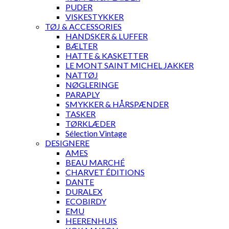
PUDER
VISKESTYKKER
TØJ & ACCESSORIES
HANDSKER & LUFFER
BÆLTER
HATTE & KASKETTER
LE MONT SAINT MICHEL JAKKER
NATTØJ
NØGLERINGE
PARAPLY
SMYKKER & HÅRSPÆNDER
TASKER
TØRKLÆDER
Sélection Vintage
DESIGNERE
AMES
BEAU MARCHÉ
CHARVET ÉDITIONS
DANTE
DURALEX
ECOBIRDY
EMU
HEERENHUIS