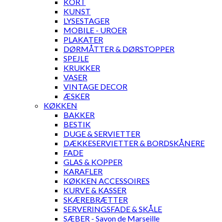
KORT
KUNST
LYSESTAGER
MOBILE - UROER
PLAKATER
DØRMÅTTER & DØRSTOPPER
SPEJLE
KRUKKER
VASER
VINTAGE DECOR
ÆSKER
KØKKEN
BAKKER
BESTIK
DUGE & SERVIETTER
DÆKKESERVIETTER & BORDSKÅNERE
FADE
GLAS & KOPPER
KARAFLER
KØKKEN ACCESSOIRES
KURVE & KASSER
SKÆREBRÆTTER
SERVERINGSFADE & SKÅLE
SÆBER - Savon de Marseille