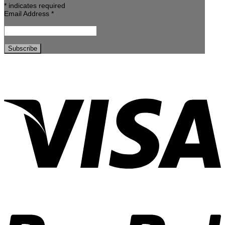
*
indicates required
Email Address
*