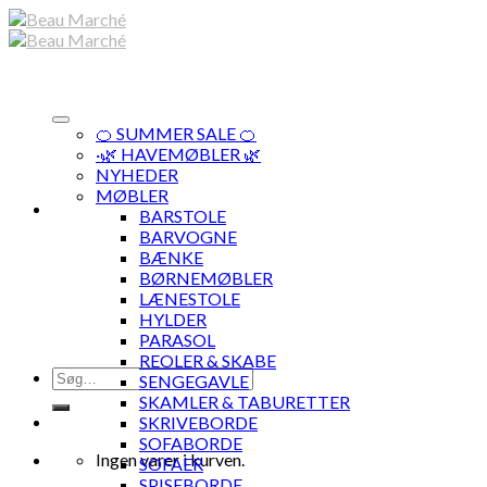
Skip
to
content
🍊 SUMMER SALE 🍊
·🌿 HAVEMØBLER 🌿
NYHEDER
MØBLER
BARSTOLE
BARVOGNE
BÆNKE
BØRNEMØBLER
LÆNESTOLE
HYLDER
PARASOL
REOLER & SKABE
Søg
SENGEGAVLE
efter:
SKAMLER & TABURETTER
SKRIVEBORDE
SOFABORDE
Ingen varer i kurven.
SOFAER
SPISEBORDE