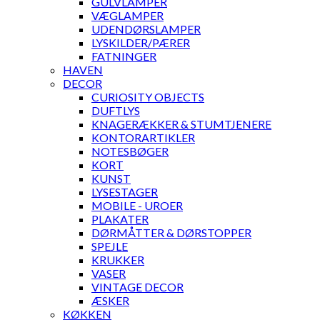
GULVLAMPER
VÆGLAMPER
UDENDØRSLAMPER
LYSKILDER/PÆRER
FATNINGER
HAVEN
DECOR
CURIOSITY OBJECTS
DUFTLYS
KNAGERÆKKER & STUMTJENERE
KONTORARTIKLER
NOTESBØGER
KORT
KUNST
LYSESTAGER
MOBILE - UROER
PLAKATER
DØRMÅTTER & DØRSTOPPER
SPEJLE
KRUKKER
VASER
VINTAGE DECOR
ÆSKER
KØKKEN