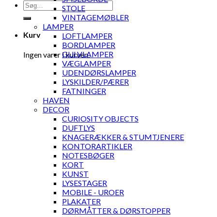
Søg
STOLE
efter:
VINTAGEMØBLER
LAMPER
Kurv
LOFTLAMPER
BORDLAMPER
GULVLAMPER
Ingen varer i kurven.
VÆGLAMPER
UDENDØRSLAMPER
LYSKILDER/PÆRER
FATNINGER
HAVEN
DECOR
CURIOSITY OBJECTS
DUFTLYS
KNAGERÆKKER & STUMTJENERE
KONTORARTIKLER
NOTESBØGER
KORT
KUNST
LYSESTAGER
MOBILE - UROER
PLAKATER
DØRMÅTTER & DØRSTOPPER