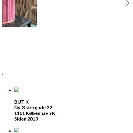
lk
04
BUTIK
Ny Østergade 32
1101 København K
Siden 2010