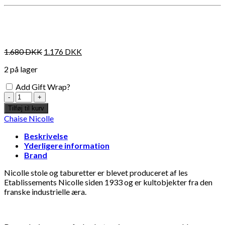
Måske kunne nogle af disse produkter have din
interesse?
1.680
DKK
1.176
DKK
2 på lager
Add Gift Wrap?
Taburet
Metal
Tilføj til kurv
-
Chaise Nicolle
Glossy
White
Beskrivelse
H75cm
Yderligere information
antal
Brand
Nicolle stole og taburetter er blevet produceret af les
Etablissements Nicolle siden 1933 og er kultobjekter fra den
franske industrielle æra.
Add to Wishlist
Add
"Choucroute" Plakat - Peter Kjær-Andersen 70x100 cm
"Re