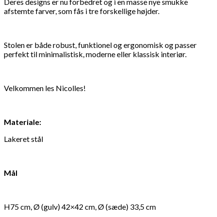
Deres designs er nu forbedret og i en masse nye smukke
70
afstemte farver, som fås i tre forskellige højder.
368
DKK
Tilføj til kurv
36
Se kurv
Kasse
Stolen er både robust, funktionel og ergonomisk og passer
perfekt til minimalistisk, moderne eller klassisk interiør.
Velkommen les Nicolles!
Materiale:
Lakeret stål
Mål
H75 cm, Ø (gulv) 42×42 cm, Ø (sæde) 33,5 cm