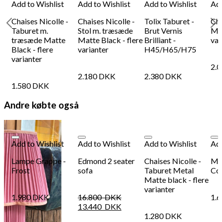
Add to Wishlist
Add to Wishlist
Add to Wishlist
Add
Chaises Nicolle -
Chaises Nicolle -
Tolix Taburet -
Cha
Taburet m.
Stol m. træsæde
Brut Vernis
Mat
træsæde Matte
Matte Black - flere
Brilliant -
var
Black - flere
varianter
H45/H65/H75
varianter
2.
2.180
DKK
2.380
DKK
1.580
DKK
Andre købte også
Add to Wishlist
Add to Wishlist
Add to Wishlist
Add
Lampe Grappe -
Edmond 2 seater
Chaises Nicolle -
Mil
Frost
sofa
Taburet Metal
Col
Matte black - flere
varianter
1.980
DKK
16.800
DKK
1.
13.440
DKK
1.280
DKK