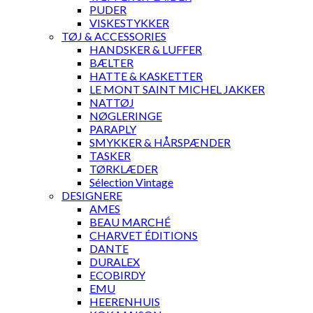
PUDER
VISKESTYKKER
TØJ & ACCESSORIES
HANDSKER & LUFFER
BÆLTER
HATTE & KASKETTER
LE MONT SAINT MICHEL JAKKER
NATTØJ
NØGLERINGE
PARAPLY
SMYKKER & HÅRSPÆNDER
TASKER
TØRKLÆDER
Sélection Vintage
DESIGNERE
AMES
BEAU MARCHÉ
CHARVET ÉDITIONS
DANTE
DURALEX
ECOBIRDY
EMU
HEERENHUIS