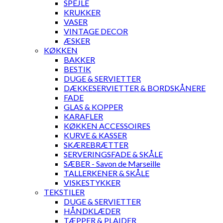
SPEJLE
KRUKKER
VASER
VINTAGE DECOR
ÆSKER
KØKKEN
BAKKER
BESTIK
DUGE & SERVIETTER
DÆKKESERVIETTER & BORDSKÅNERE
FADE
GLAS & KOPPER
KARAFLER
KØKKEN ACCESSOIRES
KURVE & KASSER
SKÆREBRÆTTER
SERVERINGSFADE & SKÅLE
SÆBER - Savon de Marseille
TALLERKENER & SKÅLE
VISKESTYKKER
TEKSTILER
DUGE & SERVIETTER
HÅNDKLÆDER
TÆPPER & PLAIDER