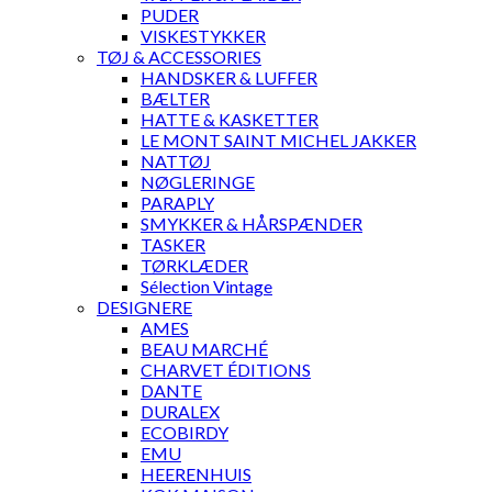
PUDER
VISKESTYKKER
TØJ & ACCESSORIES
HANDSKER & LUFFER
BÆLTER
HATTE & KASKETTER
LE MONT SAINT MICHEL JAKKER
NATTØJ
NØGLERINGE
PARAPLY
SMYKKER & HÅRSPÆNDER
TASKER
TØRKLÆDER
Sélection Vintage
DESIGNERE
AMES
BEAU MARCHÉ
CHARVET ÉDITIONS
DANTE
DURALEX
ECOBIRDY
EMU
HEERENHUIS