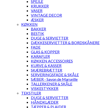
SPEJLE
KRUKKER
VASER
VINTAGE DECOR
ÆSKER
KØKKEN
BAKKER
BESTIK
DUGE & SERVIETTER
DÆKKESERVIETTER & BORDSKÅNERE
FADE
GLAS & KOPPER
KARAFLER
KØKKEN ACCESSOIRES
KURVE & KASSER
SKÆREBRÆTTER
SERVERINGSFADE & SKÅLE
SÆBER - Savon de Marseille
TALLERKENER & SKÅLE
VISKESTYKKER
TEKSTILER
DUGE & SERVIETTER
HÅNDKLÆDER
TÆPPER & PLAIDER