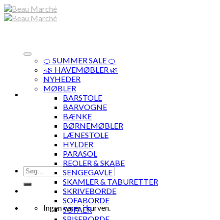
Skip
to
content
🍊 SUMMER SALE 🍊
·🌿 HAVEMØBLER 🌿
NYHEDER
MØBLER
BARSTOLE
BARVOGNE
BÆNKE
BØRNEMØBLER
LÆNESTOLE
HYLDER
PARASOL
REOLER & SKABE
Søg
SENGEGAVLE
efter:
SKAMLER & TABURETTER
SKRIVEBORDE
SOFABORDE
Ingen varer i kurven.
SOFAER
SPISEBORDE