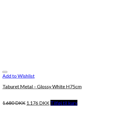
Add to Wishlist
Taburet Metal – Glossy White H75cm
1.680
DKK
1.176
DKK
Tilføj til kurv