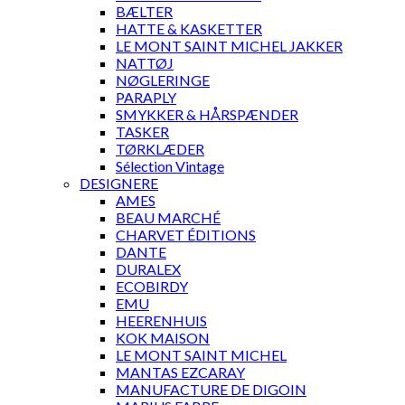
BÆLTER
HATTE & KASKETTER
LE MONT SAINT MICHEL JAKKER
NATTØJ
NØGLERINGE
PARAPLY
SMYKKER & HÅRSPÆNDER
TASKER
TØRKLÆDER
Sélection Vintage
DESIGNERE
AMES
BEAU MARCHÉ
CHARVET ÉDITIONS
DANTE
DURALEX
ECOBIRDY
EMU
HEERENHUIS
KOK MAISON
LE MONT SAINT MICHEL
MANTAS EZCARAY
MANUFACTURE DE DIGOIN