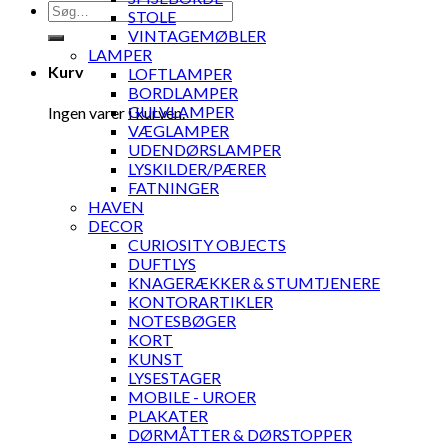
Søg
STOLE
efter:
VINTAGEMØBLER
LAMPER
Kurv
LOFTLAMPER
BORDLAMPER
GULVLAMPER
Ingen varer i kurven.
VÆGLAMPER
UDENDØRSLAMPER
LYSKILDER/PÆRER
FATNINGER
HAVEN
DECOR
CURIOSITY OBJECTS
DUFTLYS
KNAGERÆKKER & STUMTJENERE
KONTORARTIKLER
NOTESBØGER
KORT
KUNST
LYSESTAGER
MOBILE - UROER
PLAKATER
DØRMÅTTER & DØRSTOPPER