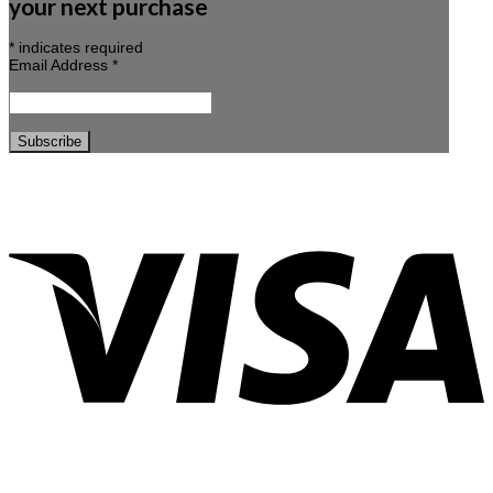
your next purchase
*
indicates required
Email Address
*