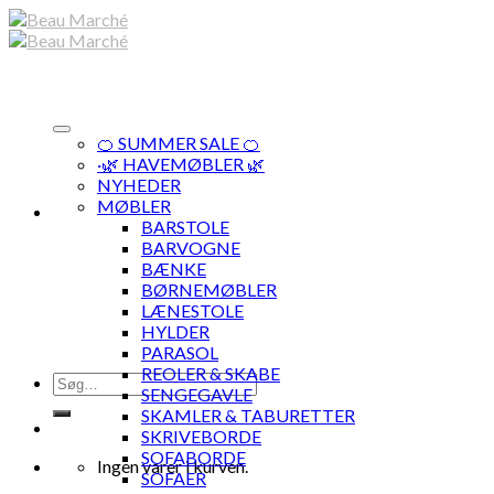
Skip
to
content
🍊 SUMMER SALE 🍊
·🌿 HAVEMØBLER 🌿
NYHEDER
MØBLER
BARSTOLE
BARVOGNE
BÆNKE
BØRNEMØBLER
LÆNESTOLE
HYLDER
PARASOL
REOLER & SKABE
Søg
SENGEGAVLE
efter:
SKAMLER & TABURETTER
SKRIVEBORDE
SOFABORDE
Ingen varer i kurven.
SOFAER