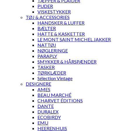
TÆPPER & PLAIDER
PUDER
VISKESTYKKER
TØJ & ACCESSORIES
HANDSKER & LUFFER
BÆLTER
HATTE & KASKETTER
LE MONT SAINT MICHEL JAKKER
NATTØJ
NØGLERINGE
PARAPLY
SMYKKER & HÅRSPÆNDER
TASKER
TØRKLÆDER
Sélection Vintage
DESIGNERE
AMES
BEAU MARCHÉ
CHARVET ÉDITIONS
DANTE
DURALEX
ECOBIRDY
EMU
HEERENHUIS