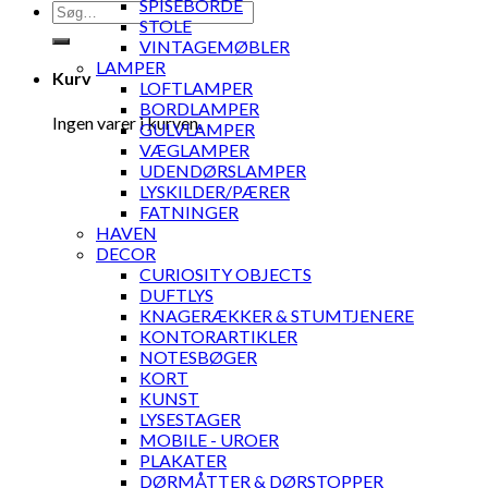
SPISEBORDE
Søg
STOLE
efter:
VINTAGEMØBLER
LAMPER
Kurv
LOFTLAMPER
BORDLAMPER
Ingen varer i kurven.
GULVLAMPER
VÆGLAMPER
UDENDØRSLAMPER
LYSKILDER/PÆRER
FATNINGER
HAVEN
DECOR
CURIOSITY OBJECTS
DUFTLYS
KNAGERÆKKER & STUMTJENERE
KONTORARTIKLER
NOTESBØGER
KORT
KUNST
LYSESTAGER
MOBILE - UROER
PLAKATER
DØRMÅTTER & DØRSTOPPER