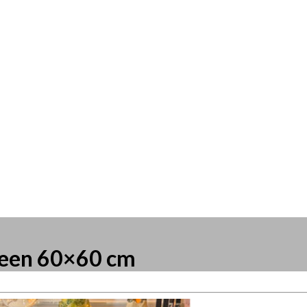
Green 60×60 cm
resse?