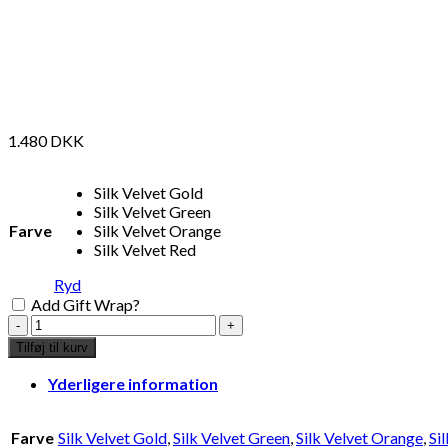
1.480
DKK
Silk Velvet Gold
Silk Velvet Green
Farve
Silk Velvet Orange
Silk Velvet Red
Ryd
Add Gift Wrap?
Himalayan
silk
Tilføj til kurv
velvet
pillow
Yderligere information
Green
60x60
cm
Farve
Silk Velvet Gold
,
Silk Velvet Green
,
Silk Velvet Orange
,
Si