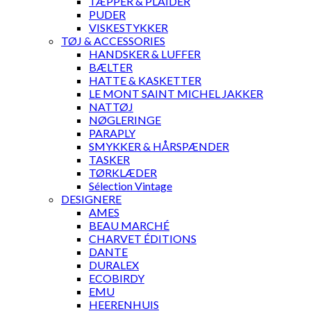
TÆPPER & PLAIDER
PUDER
VISKESTYKKER
TØJ & ACCESSORIES
HANDSKER & LUFFER
BÆLTER
HATTE & KASKETTER
LE MONT SAINT MICHEL JAKKER
NATTØJ
NØGLERINGE
PARAPLY
SMYKKER & HÅRSPÆNDER
TASKER
TØRKLÆDER
Sélection Vintage
DESIGNERE
AMES
BEAU MARCHÉ
CHARVET ÉDITIONS
DANTE
DURALEX
ECOBIRDY
EMU
HEERENHUIS