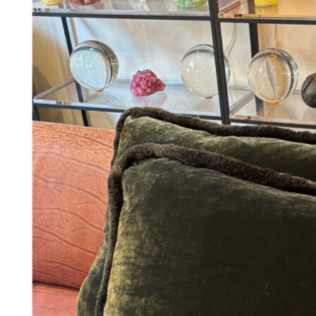
Add to Wishlist
Øreringe, S
248
DKK
Tilføj til kurv