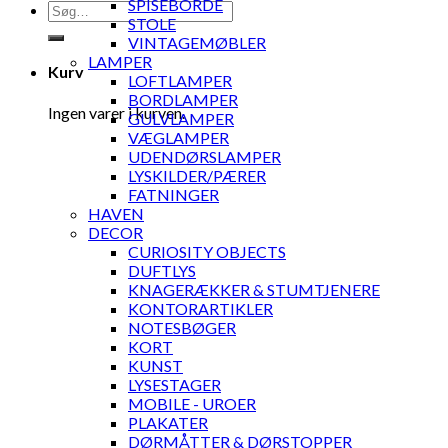
SPISEBORDE
Søg
STOLE
efter:
VINTAGEMØBLER
LAMPER
Kurv
LOFTLAMPER
BORDLAMPER
Ingen varer i kurven.
GULVLAMPER
VÆGLAMPER
UDENDØRSLAMPER
LYSKILDER/PÆRER
FATNINGER
HAVEN
DECOR
CURIOSITY OBJECTS
DUFTLYS
KNAGERÆKKER & STUMTJENERE
KONTORARTIKLER
NOTESBØGER
KORT
KUNST
LYSESTAGER
MOBILE - UROER
PLAKATER
DØRMÅTTER & DØRSTOPPER