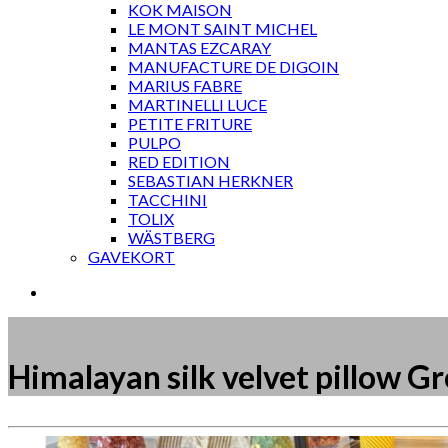
KOK MAISON
LE MONT SAINT MICHEL
MANTAS EZCARAY
MANUFACTURE DE DIGOIN
MARIUS FABRE
MARTINELLI LUCE
PETITE FRITURE
PULPO
RED EDITION
SEBASTIAN HERKNER
TACCHINI
TOLIX
WÄSTBERG
GAVEKORT
Himalayan silk velvet pillow 
Måske kunne nogle af disse produkter have din inte