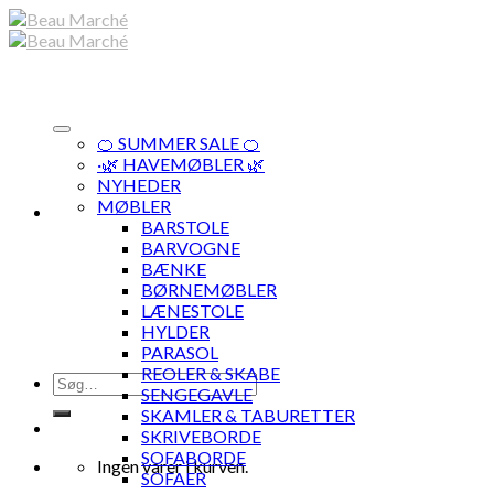
Skip
to
content
🍊 SUMMER SALE 🍊
·🌿 HAVEMØBLER 🌿
NYHEDER
MØBLER
BARSTOLE
BARVOGNE
BÆNKE
BØRNEMØBLER
LÆNESTOLE
HYLDER
PARASOL
REOLER & SKABE
Søg
SENGEGAVLE
efter:
SKAMLER & TABURETTER
SKRIVEBORDE
SOFABORDE
Ingen varer i kurven.
SOFAER