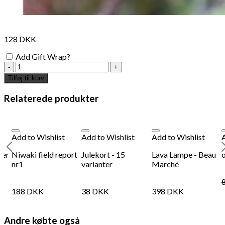
128
DKK
Add Gift Wrap?
Rose
gold
Tilføj til kurv
candy
ornament
Relaterede produkter
-
12
cm
antal
Add to Wishlist
Add to Wishlist
Add to Wishlist
ter
Niwaki field report
Julekort - 15
Lava Lampe - Beau
o
nr1
varianter
Marché
188
DKK
38
DKK
398
DKK
Andre købte også