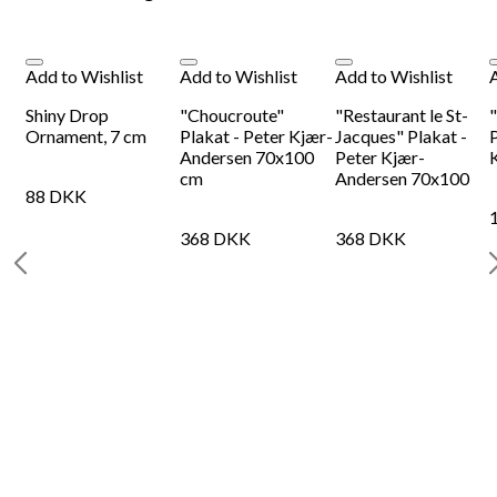
Add to Wishlist
Add to Wishlist
Add to Wishlist
-
Shiny Drop
"Choucroute"
"Restaurant le St-
Ornament, 7 cm
Plakat - Peter Kjær-
Jacques" Plakat -
P
Andersen 70x100
Peter Kjær-
cm
Andersen 70x100
88
DKK
368
DKK
368
DKK