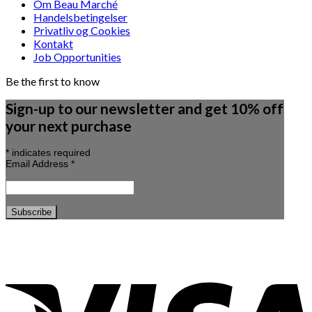
Om Beau Marché
Handelsbetingelser
Privatliv og Cookies
Kontakt
Job Opportunities
Be the first to know
Sign-up to our newsletter and get 10% off
your next purchase
*
indicates required
Email Address
*