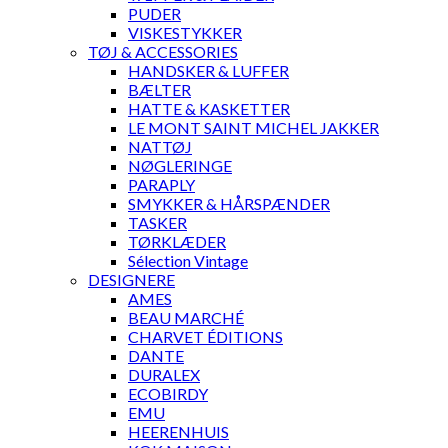
PUDER
VISKESTYKKER
TØJ & ACCESSORIES
HANDSKER & LUFFER
BÆLTER
HATTE & KASKETTER
LE MONT SAINT MICHEL JAKKER
NATTØJ
NØGLERINGE
PARAPLY
SMYKKER & HÅRSPÆNDER
TASKER
TØRKLÆDER
Sélection Vintage
DESIGNERE
AMES
BEAU MARCHÉ
CHARVET ÉDITIONS
DANTE
DURALEX
ECOBIRDY
EMU
HEERENHUIS