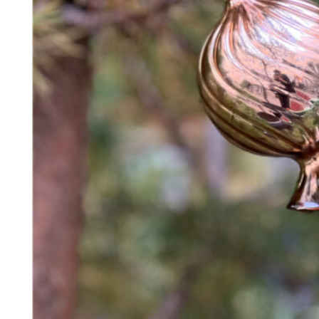
248
DKK
Tilføj til kurv
Se kurv
Kasse