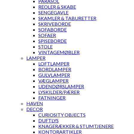
PARASOL
REOLER & SKABE
SENGEGAVLE
SKAMLER & TABURETTER
SKRIVEBORDE
SOFABORDE
SOFAER
SPISEBORDE
STOLE
VINTAGEMØBLER
LAMPER
LOFTLAMPER
BORDLAMPER
GULVLAMPER
VÆGLAMPER
UDENDØRSLAMPER
LYSKILDER/PÆRER
FATNINGER
HAVEN
DECOR
CURIOSITY OBJECTS
DUFTLYS
KNAGERÆKKER & STUMTJENERE
KONTORARTIKLER