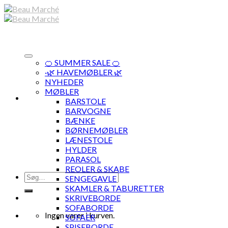
Skip
to
content
🍊 SUMMER SALE 🍊
·🌿 HAVEMØBLER 🌿
NYHEDER
MØBLER
BARSTOLE
BARVOGNE
BÆNKE
BØRNEMØBLER
LÆNESTOLE
HYLDER
PARASOL
REOLER & SKABE
Søg
SENGEGAVLE
efter:
SKAMLER & TABURETTER
SKRIVEBORDE
SOFABORDE
Ingen varer i kurven.
SOFAER
SPISEBORDE