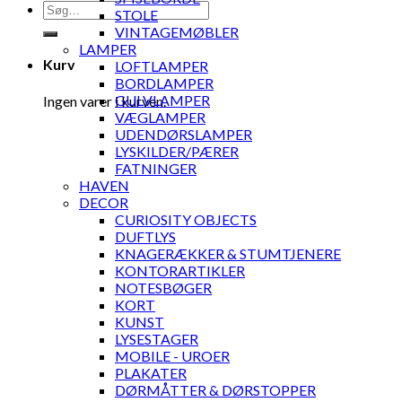
Søg
STOLE
efter:
VINTAGEMØBLER
LAMPER
Kurv
LOFTLAMPER
BORDLAMPER
GULVLAMPER
Ingen varer i kurven.
VÆGLAMPER
UDENDØRSLAMPER
LYSKILDER/PÆRER
FATNINGER
HAVEN
DECOR
CURIOSITY OBJECTS
DUFTLYS
KNAGERÆKKER & STUMTJENERE
KONTORARTIKLER
NOTESBØGER
KORT
KUNST
LYSESTAGER
MOBILE - UROER
PLAKATER
DØRMÅTTER & DØRSTOPPER