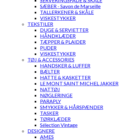
SERVERINGSFADE & SKÅLE
SÆBER - Savon de Marseille
TALLERKENER & SKÅLE
VISKESTYKKER
TEKSTILER
DUGE & SERVIETTER
HÅNDKLÆDER
TÆPPER & PLAIDER
PUDER
VISKESTYKKER
TØJ & ACCESSORIES
HANDSKER & LUFFER
BÆLTER
HATTE & KASKETTER
LE MONT SAINT MICHEL JAKKER
NATTØJ
NØGLERINGE
PARAPLY
SMYKKER & HÅRSPÆNDER
TASKER
TØRKLÆDER
Sélection Vintage
DESIGNERE
AMES