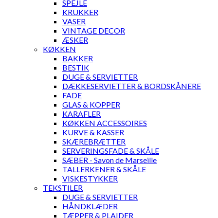
SPEJLE
KRUKKER
VASER
VINTAGE DECOR
ÆSKER
KØKKEN
BAKKER
BESTIK
DUGE & SERVIETTER
DÆKKESERVIETTER & BORDSKÅNERE
FADE
GLAS & KOPPER
KARAFLER
KØKKEN ACCESSOIRES
KURVE & KASSER
SKÆREBRÆTTER
SERVERINGSFADE & SKÅLE
SÆBER - Savon de Marseille
TALLERKENER & SKÅLE
VISKESTYKKER
TEKSTILER
DUGE & SERVIETTER
HÅNDKLÆDER
TÆPPER & PLAIDER