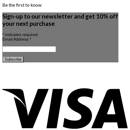
Be the first to know
Sign-up to our newsletter and get 10% off
your next purchase
*
indicates required
Email Address
*