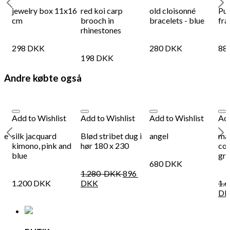
y
jewelry box 11x16
red koi carp
old cloisonné
Pun
cm
brooch in
bracelets - blue
fra
rhinestones
298
DKK
280
DKK
88
198
DKK
Andre købte også
Add to Wishlist
Add to Wishlist
Add to Wishlist
Add
mpe
silk jacquard
Blød stribet dug i
angel
mar
kimono, pink and
hør 180 x 230
con
blue
gr
680
DKK
1.280
DKK
896
1.200
DKK
DKK
1.
DK