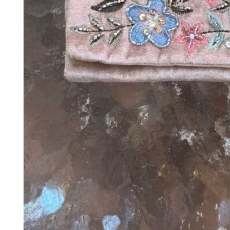
328
DKK
Tilføj til kurv
38
Se kurv
Kasse