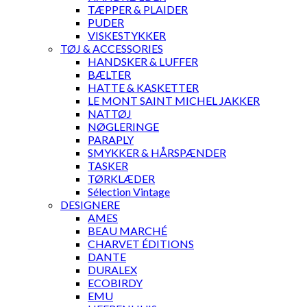
TÆPPER & PLAIDER
PUDER
VISKESTYKKER
TØJ & ACCESSORIES
HANDSKER & LUFFER
BÆLTER
HATTE & KASKETTER
LE MONT SAINT MICHEL JAKKER
NATTØJ
NØGLERINGE
PARAPLY
SMYKKER & HÅRSPÆNDER
TASKER
TØRKLÆDER
Sélection Vintage
DESIGNERE
AMES
BEAU MARCHÉ
CHARVET ÉDITIONS
DANTE
DURALEX
ECOBIRDY
EMU