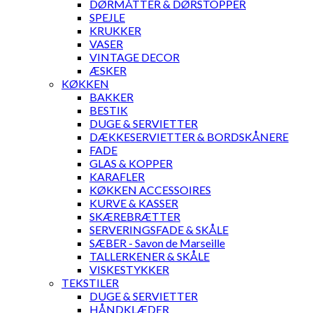
DØRMÅTTER & DØRSTOPPER
SPEJLE
KRUKKER
VASER
VINTAGE DECOR
ÆSKER
KØKKEN
BAKKER
BESTIK
DUGE & SERVIETTER
DÆKKESERVIETTER & BORDSKÅNERE
FADE
GLAS & KOPPER
KARAFLER
KØKKEN ACCESSOIRES
KURVE & KASSER
SKÆREBRÆTTER
SERVERINGSFADE & SKÅLE
SÆBER - Savon de Marseille
TALLERKENER & SKÅLE
VISKESTYKKER
TEKSTILER
DUGE & SERVIETTER
HÅNDKLÆDER