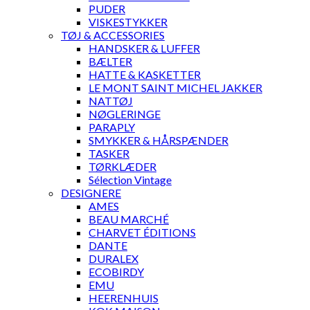
PUDER
VISKESTYKKER
TØJ & ACCESSORIES
HANDSKER & LUFFER
BÆLTER
HATTE & KASKETTER
LE MONT SAINT MICHEL JAKKER
NATTØJ
NØGLERINGE
PARAPLY
SMYKKER & HÅRSPÆNDER
TASKER
TØRKLÆDER
Sélection Vintage
DESIGNERE
AMES
BEAU MARCHÉ
CHARVET ÉDITIONS
DANTE
DURALEX
ECOBIRDY
EMU
HEERENHUIS