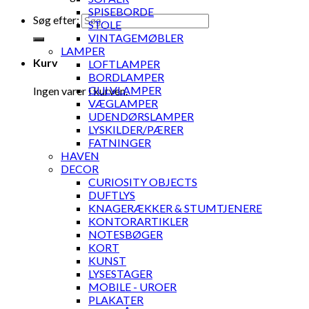
SPISEBORDE
Søg efter:
STOLE
VINTAGEMØBLER
LAMPER
Kurv
LOFTLAMPER
BORDLAMPER
GULVLAMPER
Ingen varer i kurven.
VÆGLAMPER
UDENDØRSLAMPER
LYSKILDER/PÆRER
FATNINGER
HAVEN
DECOR
CURIOSITY OBJECTS
DUFTLYS
KNAGERÆKKER & STUMTJENERE
KONTORARTIKLER
NOTESBØGER
KORT
KUNST
LYSESTAGER
MOBILE - UROER
PLAKATER