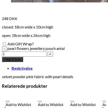
248
DKK
closed: 18cm wide x 10cm high
open: 18cm wide x 26cm high
Add Gift Wrap?
pearl flowers jewellery pouch antal
Tilføj til kurv
Beskrivelse
velvet powder pink fabric with pearl details
Relaterede produkter
Add to Wishlist
Add to Wishlist
Add to Wishlist
Add