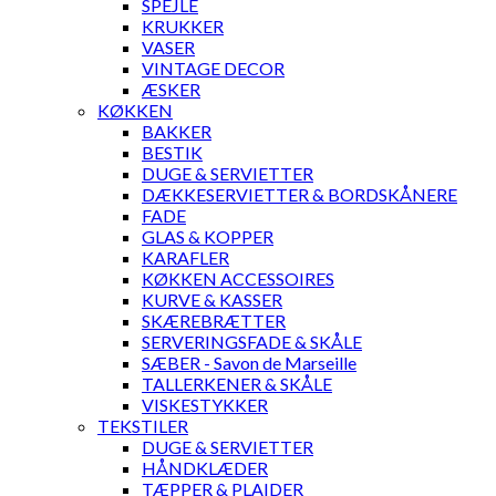
SPEJLE
KRUKKER
VASER
VINTAGE DECOR
ÆSKER
KØKKEN
BAKKER
BESTIK
DUGE & SERVIETTER
DÆKKESERVIETTER & BORDSKÅNERE
FADE
GLAS & KOPPER
KARAFLER
KØKKEN ACCESSOIRES
KURVE & KASSER
SKÆREBRÆTTER
SERVERINGSFADE & SKÅLE
SÆBER - Savon de Marseille
TALLERKENER & SKÅLE
VISKESTYKKER
TEKSTILER
DUGE & SERVIETTER
HÅNDKLÆDER
TÆPPER & PLAIDER