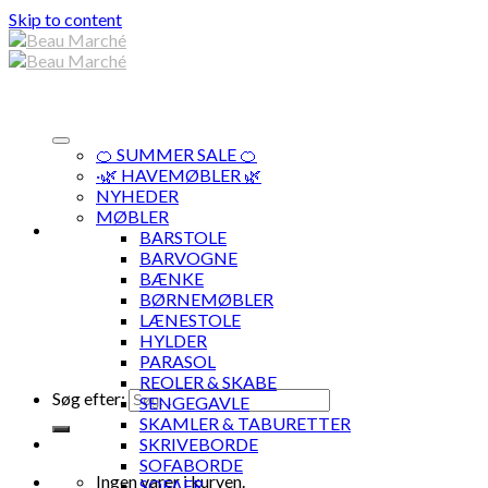
Skip to content
🍊 SUMMER SALE 🍊
·🌿 HAVEMØBLER 🌿
NYHEDER
MØBLER
BARSTOLE
BARVOGNE
BÆNKE
BØRNEMØBLER
LÆNESTOLE
HYLDER
PARASOL
REOLER & SKABE
Søg efter:
SENGEGAVLE
SKAMLER & TABURETTER
SKRIVEBORDE
SOFABORDE
Ingen varer i kurven.
SOFAER