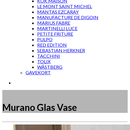
KOK MAISON
LE MONT SAINT MICHEL
MANTAS EZCARAY
MANUFACTURE DE DIGOIN
MARIUS FABRE
MARTINELLI LUCE
PETITE FRITURE
PULPO
RED EDITION
SEBASTIAN HERKNER
TACCHINI
TOLIX
WÄSTBERG
GAVEKORT
Murano Glas Vase
Måske kunne nogle af disse produkter have din