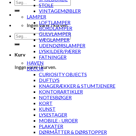
Søg
STOLE
efter:
VINTAGEMØBLER
LAMPER
LOFTLAMPER
Ingen varer i kurven.
BORDLAMPER
GULVLAMPER
Søg
VÆGLAMPER
efter:
UDENDØRSLAMPER
LYSKILDER/PÆRER
Kurv
FATNINGER
HAVEN
Ingen varer i kurven.
DECOR
CURIOSITY OBJECTS
DUFTLYS
KNAGERÆKKER & STUMTJENERE
KONTORARTIKLER
NOTESBØGER
KORT
KUNST
LYSESTAGER
MOBILE - UROER
PLAKATER
DØRMÅTTER & DØRSTOPPER