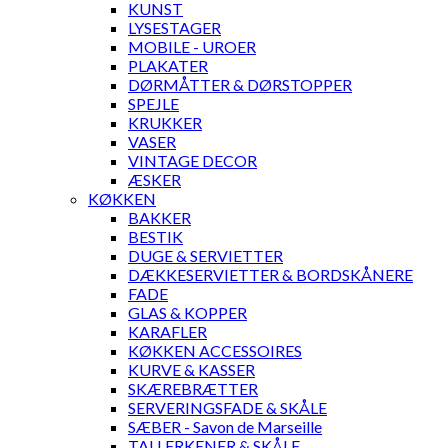
KUNST
LYSESTAGER
MOBILE - UROER
PLAKATER
DØRMÅTTER & DØRSTOPPER
SPEJLE
KRUKKER
VASER
VINTAGE DECOR
ÆSKER
KØKKEN
BAKKER
BESTIK
DUGE & SERVIETTER
DÆKKESERVIETTER & BORDSKÅNERE
FADE
GLAS & KOPPER
KARAFLER
KØKKEN ACCESSOIRES
KURVE & KASSER
SKÆREBRÆTTER
SERVERINGSFADE & SKÅLE
SÆBER - Savon de Marseille
TALLERKENER & SKÅLE