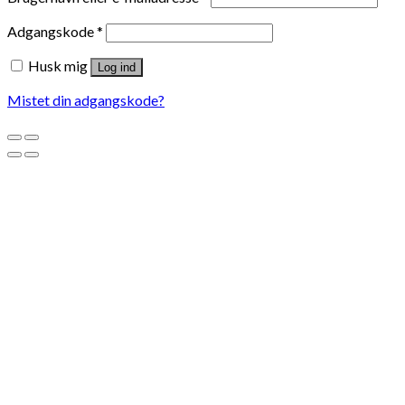
Adgangskode
*
Husk mig
Log ind
Mistet din adgangskode?