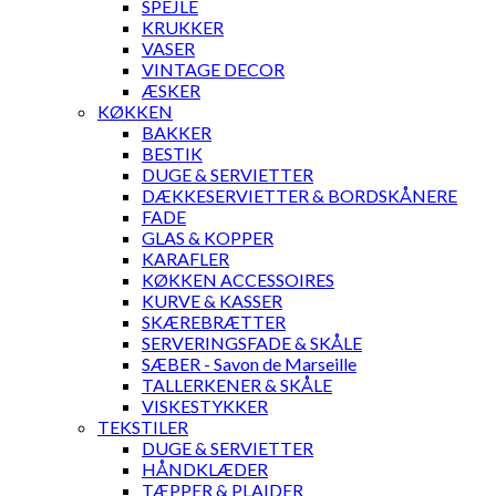
SPEJLE
KRUKKER
VASER
VINTAGE DECOR
ÆSKER
KØKKEN
BAKKER
BESTIK
DUGE & SERVIETTER
DÆKKESERVIETTER & BORDSKÅNERE
FADE
GLAS & KOPPER
KARAFLER
KØKKEN ACCESSOIRES
KURVE & KASSER
SKÆREBRÆTTER
SERVERINGSFADE & SKÅLE
SÆBER - Savon de Marseille
TALLERKENER & SKÅLE
VISKESTYKKER
TEKSTILER
DUGE & SERVIETTER
HÅNDKLÆDER
TÆPPER & PLAIDER