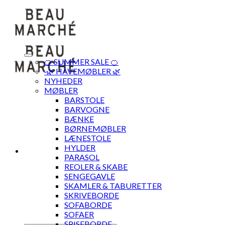
Skip
to
content
🍊 SUMMER SALE 🍊
·🌿 HAVEMØBLER 🌿
NYHEDER
MØBLER
BARSTOLE
BARVOGNE
BÆNKE
BØRNEMØBLER
LÆNESTOLE
HYLDER
PARASOL
REOLER & SKABE
SENGEGAVLE
SKAMLER & TABURETTER
SKRIVEBORDE
SOFABORDE
SOFAER
SPISEBORDE