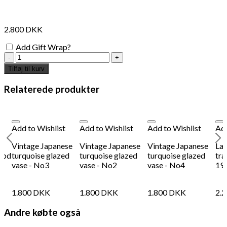
2.800
DKK
Add Gift Wrap?
Murano
Glas
Tilføj til kurv
Vase
antal
Relaterede produkter
Add to Wishlist
Add to Wishlist
Add to Wishlist
Add
d
Vintage Japanese
Vintage Japanese
Vintage Japanese
La
riod
turquoise glazed
turquoise glazed
turquoise glazed
tra
vase - No3
vase - No2
vase - No4
19
1.800
DKK
1.800
DKK
1.800
DKK
2.
Andre købte også