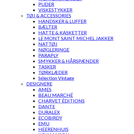
PUDER
VISKESTYKKER
TØJ & ACCESSORIES
HANDSKER & LUFFER
BÆLTER
HATTE & KASKETTER
LE MONT SAINT MICHEL JAKKER
NATTØJ
NØGLERINGE
PARAPLY
SMYKKER & HÅRSPÆNDER
TASKER
TØRKLÆDER
Sélection Vintage
DESIGNERE
AMES
BEAU MARCHÉ
CHARVET ÉDITIONS
DANTE
DURALEX
ECOBIRDY
EMU
HEERENHUIS