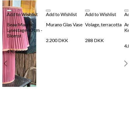
Add to Wishlist
Add to Wishlist
Add to Wishlist
Add
Beau Marché
Murano Glas Vase
Volage, terracotta
Ant
Lysestage 40 cm -
Ke
Blomst
2.200
DKK
288
DKK
4.
498
DKK
lk