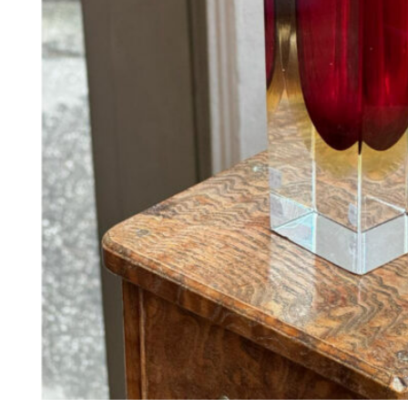
380
DKK
Tilføj til kurv
39
Se kurv
Kasse