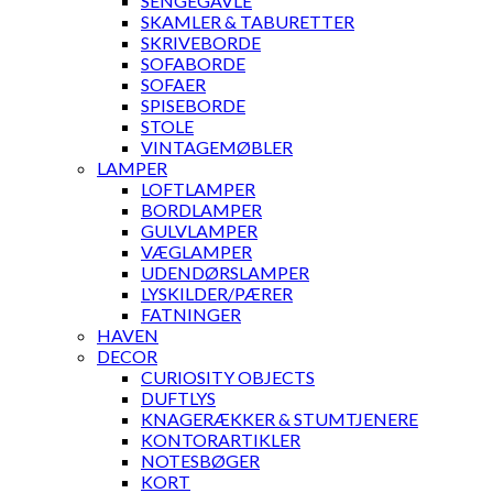
SENGEGAVLE
SKAMLER & TABURETTER
SKRIVEBORDE
SOFABORDE
SOFAER
SPISEBORDE
STOLE
VINTAGEMØBLER
LAMPER
LOFTLAMPER
BORDLAMPER
GULVLAMPER
VÆGLAMPER
UDENDØRSLAMPER
LYSKILDER/PÆRER
FATNINGER
HAVEN
DECOR
CURIOSITY OBJECTS
DUFTLYS
KNAGERÆKKER & STUMTJENERE
KONTORARTIKLER
NOTESBØGER
KORT