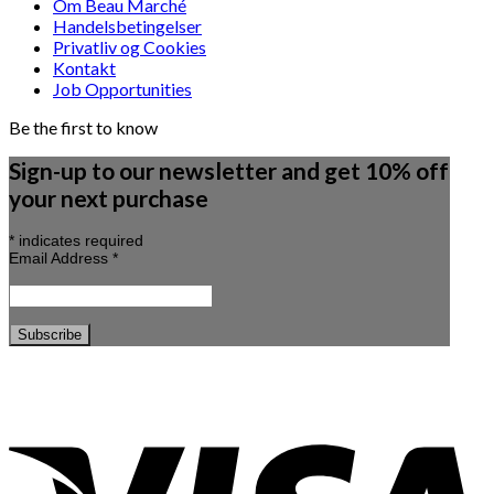
Om Beau Marché
Handelsbetingelser
Privatliv og Cookies
Kontakt
Job Opportunities
Be the first to know
Sign-up to our newsletter and get 10% off
your next purchase
*
indicates required
Email Address
*