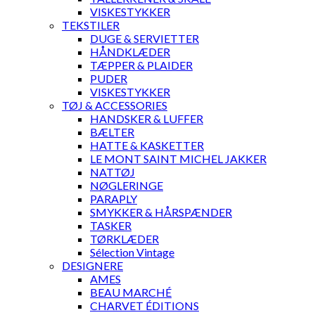
VISKESTYKKER
TEKSTILER
DUGE & SERVIETTER
HÅNDKLÆDER
TÆPPER & PLAIDER
PUDER
VISKESTYKKER
TØJ & ACCESSORIES
HANDSKER & LUFFER
BÆLTER
HATTE & KASKETTER
LE MONT SAINT MICHEL JAKKER
NATTØJ
NØGLERINGE
PARAPLY
SMYKKER & HÅRSPÆNDER
TASKER
TØRKLÆDER
Sélection Vintage
DESIGNERE
AMES
BEAU MARCHÉ
CHARVET ÉDITIONS