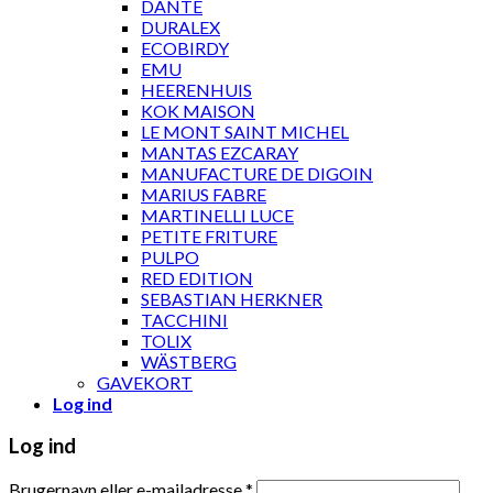
DANTE
DURALEX
ECOBIRDY
EMU
HEERENHUIS
KOK MAISON
LE MONT SAINT MICHEL
MANTAS EZCARAY
MANUFACTURE DE DIGOIN
MARIUS FABRE
MARTINELLI LUCE
PETITE FRITURE
PULPO
RED EDITION
SEBASTIAN HERKNER
TACCHINI
TOLIX
WÄSTBERG
GAVEKORT
Log ind
Log ind
Brugernavn eller e-mailadresse
*