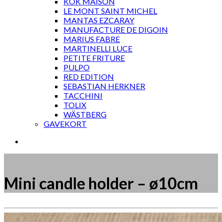
KOK MAISON
LE MONT SAINT MICHEL
MANTAS EZCARAY
MANUFACTURE DE DIGOIN
MARIUS FABRE
MARTINELLI LUCE
PETITE FRITURE
PULPO
RED EDITION
SEBASTIAN HERKNER
TACCHINI
TOLIX
WÄSTBERG
GAVEKORT
Mini candle holder – ø10cm
Måske kunne nogle af disse produkter have din