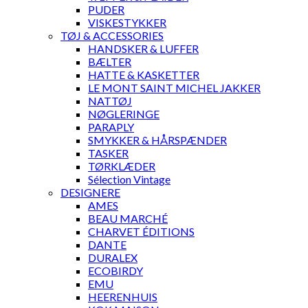
PUDER
VISKESTYKKER
TØJ & ACCESSORIES
HANDSKER & LUFFER
BÆLTER
HATTE & KASKETTER
LE MONT SAINT MICHEL JAKKER
NATTØJ
NØGLERINGE
PARAPLY
SMYKKER & HÅRSPÆNDER
TASKER
TØRKLÆDER
Sélection Vintage
DESIGNERE
AMES
BEAU MARCHÉ
CHARVET ÉDITIONS
DANTE
DURALEX
ECOBIRDY
EMU
HEERENHUIS