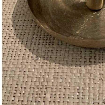
368
DKK
Tilføj til kurv
36
Se kurv
Kasse