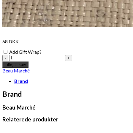
68
DKK
Add Gift Wrap?
Mini
candle
Tilføj til kurv
holder
Beau Marché
-
ø10cm
Brand
antal
Brand
Beau Marché
Relaterede produkter