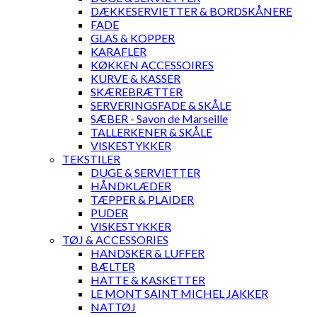
DÆKKESERVIETTER & BORDSKÅNERE
FADE
GLAS & KOPPER
KARAFLER
KØKKEN ACCESSOIRES
KURVE & KASSER
SKÆREBRÆTTER
SERVERINGSFADE & SKÅLE
SÆBER - Savon de Marseille
TALLERKENER & SKÅLE
VISKESTYKKER
TEKSTILER
DUGE & SERVIETTER
HÅNDKLÆDER
TÆPPER & PLAIDER
PUDER
VISKESTYKKER
TØJ & ACCESSORIES
HANDSKER & LUFFER
BÆLTER
HATTE & KASKETTER
LE MONT SAINT MICHEL JAKKER
NATTØJ