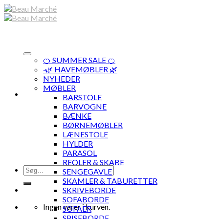
Skip
to
content
🍊 SUMMER SALE 🍊
·🌿 HAVEMØBLER 🌿
NYHEDER
MØBLER
BARSTOLE
BARVOGNE
BÆNKE
BØRNEMØBLER
LÆNESTOLE
HYLDER
PARASOL
REOLER & SKABE
Søg
SENGEGAVLE
efter:
SKAMLER & TABURETTER
SKRIVEBORDE
SOFABORDE
Ingen varer i kurven.
SOFAER
SPISEBORDE