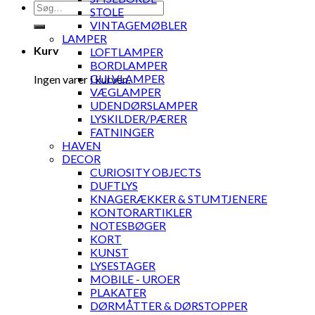
Søg
STOLE
efter:
VINTAGEMØBLER
LAMPER
Kurv
LOFTLAMPER
BORDLAMPER
GULVLAMPER
Ingen varer i kurven.
VÆGLAMPER
UDENDØRSLAMPER
LYSKILDER/PÆRER
FATNINGER
HAVEN
DECOR
CURIOSITY OBJECTS
DUFTLYS
KNAGERÆKKER & STUMTJENERE
KONTORARTIKLER
NOTESBØGER
KORT
KUNST
LYSESTAGER
MOBILE - UROER
PLAKATER
DØRMÅTTER & DØRSTOPPER