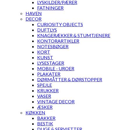
LYSKILDER/PÆRER
FATNINGER
HAVEN
DECOR
CURIOSITY OBJECTS
DUFTLYS
KNAGERÆKKER & STUMTJENERE
KONTORARTIKLER
NOTESBØGER
KORT
KUNST
LYSESTAGER
MOBILE - UROER
PLAKATER
DØRMÅTTER & DØRSTOPPER
SPEJLE
KRUKKER
VASER
VINTAGE DECOR
ÆSKER
KØKKEN
BAKKER
BESTIK
DUGE & SERVIETTER