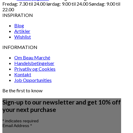
Fredag: 7.30 til 24.00 lørdag: 9.00 til 24.00 Søndag: 9.00 til
22.00
INSPIRATION
Blog
Artikler
Wishlist
INFORMATION
Om Beau Marché
Handelsbetingelser
Privatliv og Cookies
Kontakt
Job Opportunities
Be the first to know
Sign-up to our newsletter and get 10% off
your next purchase
*
indicates required
Email Address
*