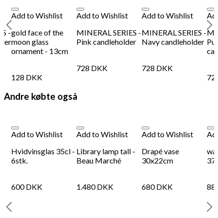
Add to Wishlist
Add to Wishlist
Add to Wishlist
Add
S -
gold face of the
MINERAL SERIES -
MINERAL SERIES -
MI
lder
moon glass
Pink candleholder
Navy candleholder
Pur
ornament - 13cm
can
728
DKK
728
DKK
128
DKK
72
Andre købte også
Add to Wishlist
Add to Wishlist
Add to Wishlist
Add
Hvidvinsglas 35cl -
Library lamp tall -
Drapé vase
wav
6stk.
Beau Marché
30x22cm
37
600
DKK
1.480
DKK
680
DKK
88