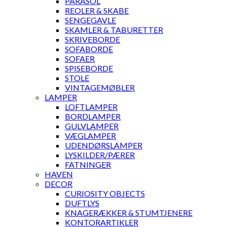
PARASOL
REOLER & SKABE
SENGEGAVLE
SKAMLER & TABURETTER
SKRIVEBORDE
SOFABORDE
SOFAER
SPISEBORDE
STOLE
VINTAGEMØBLER
LAMPER
LOFTLAMPER
BORDLAMPER
GULVLAMPER
VÆGLAMPER
UDENDØRSLAMPER
LYSKILDER/PÆRER
FATNINGER
HAVEN
DECOR
CURIOSITY OBJECTS
DUFTLYS
KNAGERÆKKER & STUMTJENERE
KONTORARTIKLER