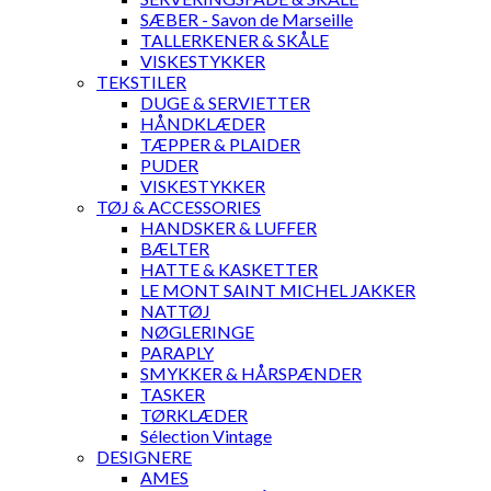
SÆBER - Savon de Marseille
TALLERKENER & SKÅLE
VISKESTYKKER
TEKSTILER
DUGE & SERVIETTER
HÅNDKLÆDER
TÆPPER & PLAIDER
PUDER
VISKESTYKKER
TØJ & ACCESSORIES
HANDSKER & LUFFER
BÆLTER
HATTE & KASKETTER
LE MONT SAINT MICHEL JAKKER
NATTØJ
NØGLERINGE
PARAPLY
SMYKKER & HÅRSPÆNDER
TASKER
TØRKLÆDER
Sélection Vintage
DESIGNERE
AMES