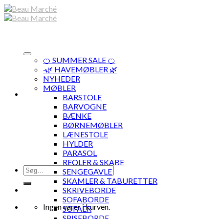
Skip
to
content
🍊 SUMMER SALE 🍊
·🌿 HAVEMØBLER 🌿
NYHEDER
MØBLER
BARSTOLE
BARVOGNE
BÆNKE
BØRNEMØBLER
LÆNESTOLE
HYLDER
PARASOL
REOLER & SKABE
Søg
SENGEGAVLE
efter:
SKAMLER & TABURETTER
SKRIVEBORDE
SOFABORDE
Ingen varer i kurven.
SOFAER
SPISEBORDE