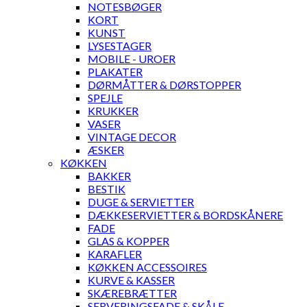
NOTESBØGER
KORT
KUNST
LYSESTAGER
MOBILE - UROER
PLAKATER
DØRMÅTTER & DØRSTOPPER
SPEJLE
KRUKKER
VASER
VINTAGE DECOR
ÆSKER
KØKKEN
BAKKER
BESTIK
DUGE & SERVIETTER
DÆKKESERVIETTER & BORDSKÅNERE
FADE
GLAS & KOPPER
KARAFLER
KØKKEN ACCESSOIRES
KURVE & KASSER
SKÆREBRÆTTER
SERVERINGSFADE & SKÅLE