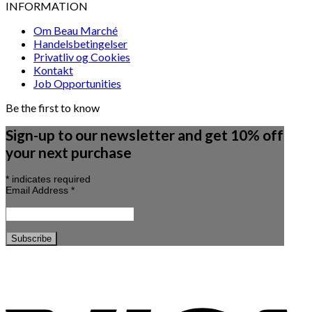
INFORMATION
Om Beau Marché
Handelsbetingelser
Privatliv og Cookies
Kontakt
Job Opportunities
Be the first to know
Sign-up to our newsletter and get 10% off
your next purchase
*
indicates required
Email Address
*