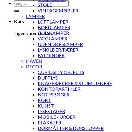
Søg
STOLE
efter:
VINTAGEMØBLER
LAMPER
Kurv
LOFTLAMPER
BORDLAMPER
GULVLAMPER
Ingen varer i kurven.
VÆGLAMPER
UDENDØRSLAMPER
LYSKILDER/PÆRER
FATNINGER
HAVEN
DECOR
CURIOSITY OBJECTS
DUFTLYS
KNAGERÆKKER & STUMTJENERE
KONTORARTIKLER
NOTESBØGER
KORT
KUNST
LYSESTAGER
MOBILE - UROER
PLAKATER
DØRMÅTTER & DØRSTOPPER