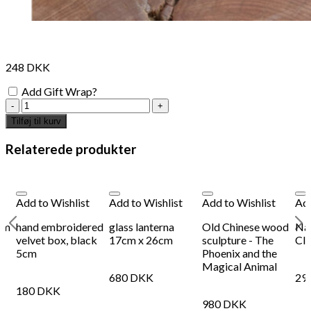
248
DKK
Add Gift Wrap?
luce
candle
Tilføj til kurv
holder
-
Relaterede produkter
brown
17cm
antal
Add to Wishlist
Add to Wishlist
Add to Wishlist
Add
1cm
hand embroidered
glass lanterna
Old Chinese wood
Nat
velvet box, black
17cm x 26cm
sculpture - The
Cl
5cm
Phoenix and the
Magical Animal
680
DKK
29
180
DKK
980
DKK