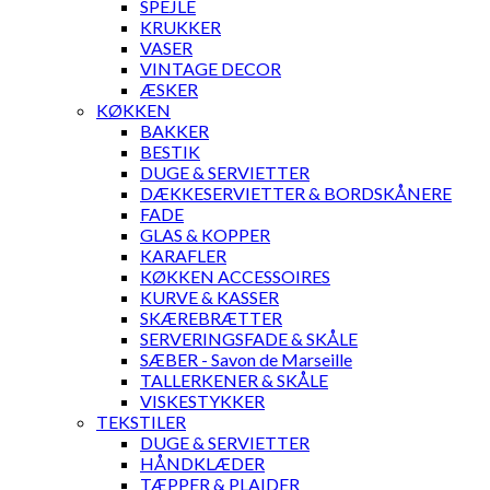
SPEJLE
KRUKKER
VASER
VINTAGE DECOR
ÆSKER
KØKKEN
BAKKER
BESTIK
DUGE & SERVIETTER
DÆKKESERVIETTER & BORDSKÅNERE
FADE
GLAS & KOPPER
KARAFLER
KØKKEN ACCESSOIRES
KURVE & KASSER
SKÆREBRÆTTER
SERVERINGSFADE & SKÅLE
SÆBER - Savon de Marseille
TALLERKENER & SKÅLE
VISKESTYKKER
TEKSTILER
DUGE & SERVIETTER
HÅNDKLÆDER
TÆPPER & PLAIDER