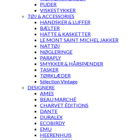
PUDER
VISKESTYKKER
TØJ & ACCESSORIES
HANDSKER & LUFFER
BÆLTER
HATTE & KASKETTER
LE MONT SAINT MICHEL JAKKER
NATTØJ
NØGLERINGE
PARAPLY
SMYKKER & HÅRSPÆNDER
TASKER
TØRKLÆDER
Sélection Vintage
DESIGNERE
AMES
BEAU MARCHÉ
CHARVET ÉDITIONS
DANTE
DURALEX
ECOBIRDY
EMU
HEERENHUIS