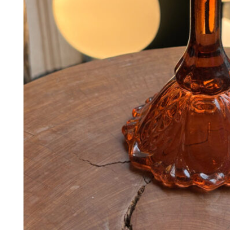
348
DKK
Tilføj til kurv
88
Se kurv
Kasse