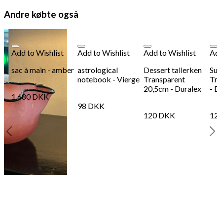
Andre købte også
Add to Wishlist
Add to Wishlist
Add to Wishlist
Add
sac à main - amber
astrological
Dessert tallerken
Sup
notebook - Vierge
Transparent
Tr
20,5cm - Duralex
- D
1.680
DKK
98
DKK
120
DKK
12