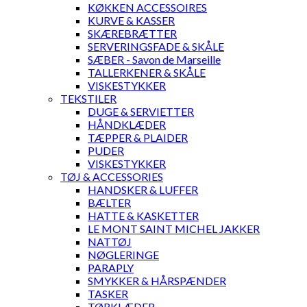
KØKKEN ACCESSOIRES
KURVE & KASSER
SKÆREBRÆTTER
SERVERINGSFADE & SKÅLE
SÆBER - Savon de Marseille
TALLERKENER & SKÅLE
VISKESTYKKER
TEKSTILER
DUGE & SERVIETTER
HÅNDKLÆDER
TÆPPER & PLAIDER
PUDER
VISKESTYKKER
TØJ & ACCESSORIES
HANDSKER & LUFFER
BÆLTER
HATTE & KASKETTER
LE MONT SAINT MICHEL JAKKER
NATTØJ
NØGLERINGE
PARAPLY
SMYKKER & HÅRSPÆNDER
TASKER
TØRKLÆDER