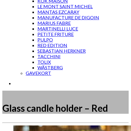
KOK MAISON
LE MONT SAINT MICHEL
MANTAS EZCARAY
MANUFACTURE DE DIGOIN
MARIUS FABRE
MARTINELLI LUCE
PETITE FRITURE
PULPO
RED EDITION
SEBASTIAN HERKNER
TACCHINI
TOLIX
WÄSTBERG
GAVEKORT
Glass candle holder – Red
Måske kunne nogle af disse produkter have din