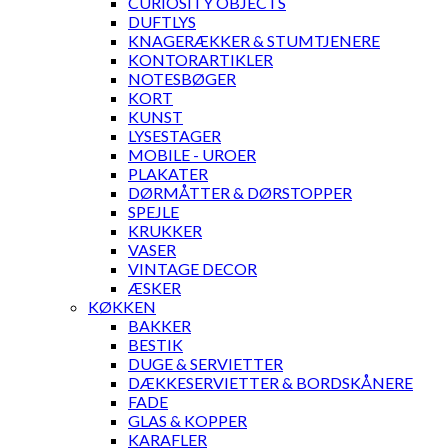
CURIOSITY OBJECTS
DUFTLYS
KNAGERÆKKER & STUMTJENERE
KONTORARTIKLER
NOTESBØGER
KORT
KUNST
LYSESTAGER
MOBILE - UROER
PLAKATER
DØRMÅTTER & DØRSTOPPER
SPEJLE
KRUKKER
VASER
VINTAGE DECOR
ÆSKER
KØKKEN
BAKKER
BESTIK
DUGE & SERVIETTER
DÆKKESERVIETTER & BORDSKÅNERE
FADE
GLAS & KOPPER
KARAFLER