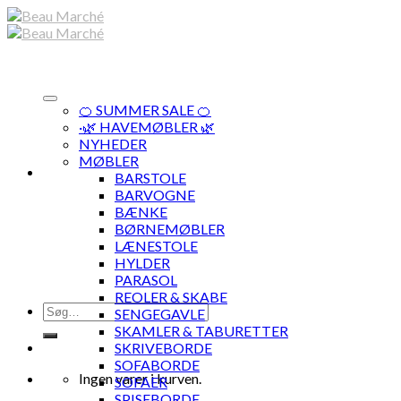
Skip
to
content
🍊 SUMMER SALE 🍊
·🌿 HAVEMØBLER 🌿
NYHEDER
MØBLER
BARSTOLE
BARVOGNE
BÆNKE
BØRNEMØBLER
LÆNESTOLE
HYLDER
PARASOL
REOLER & SKABE
Søg
SENGEGAVLE
efter:
SKAMLER & TABURETTER
SKRIVEBORDE
SOFABORDE
Ingen varer i kurven.
SOFAER
SPISEBORDE