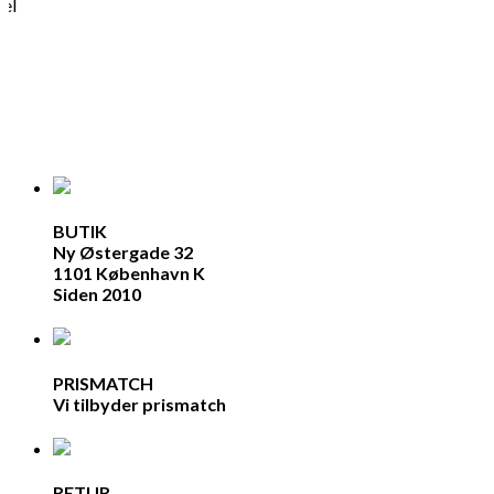
hel
BUTIK
Ny Østergade 32
1101 København K
Siden 2010
PRISMATCH
Vi tilbyder prismatch
RETUR