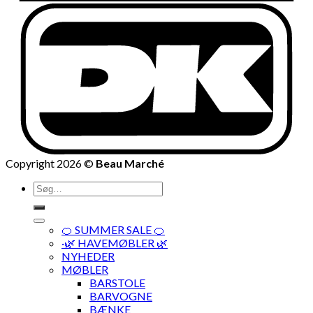
Copyright 2026 ©
Beau Marché
Søg
efter:
🍊 SUMMER SALE 🍊
·🌿 HAVEMØBLER 🌿
NYHEDER
MØBLER
BARSTOLE
BARVOGNE
BÆNKE