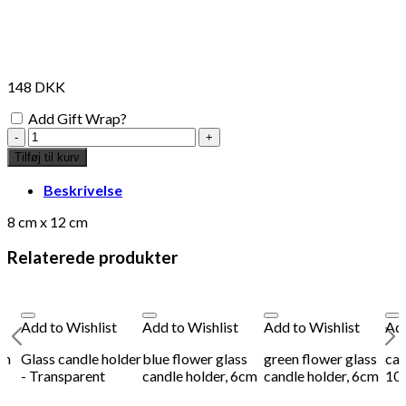
148
DKK
Add Gift Wrap?
Glass
candle
Tilføj til kurv
holder
-
Beskrivelse
Red
antal
8 cm x 12 cm
Relaterede produkter
Add to Wishlist
Add to Wishlist
Add to Wishlist
Add
sh
Glass candle holder
blue flower glass
green flower glass
can
- Transparent
candle holder, 6cm
candle holder, 6cm
10