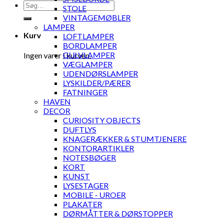
Søg
STOLE
efter:
VINTAGEMØBLER
LAMPER
Kurv
LOFTLAMPER
BORDLAMPER
GULVLAMPER
Ingen varer i kurven.
VÆGLAMPER
UDENDØRSLAMPER
LYSKILDER/PÆRER
FATNINGER
HAVEN
DECOR
CURIOSITY OBJECTS
DUFTLYS
KNAGERÆKKER & STUMTJENERE
KONTORARTIKLER
NOTESBØGER
KORT
KUNST
LYSESTAGER
MOBILE - UROER
PLAKATER
DØRMÅTTER & DØRSTOPPER