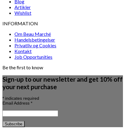
Blog
Artikler
Wishlist
INFORMATION
Om Beau Marché
Handelsbetingelser
Privatliv og Cookies
Kontakt
Job Opportunities
Be the first to know
Sign-up to our newsletter and get 10% off
your next purchase
*
indicates required
Email Address
*