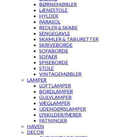
BØRNEMØBLER
LÆNESTOLE
HYLDER
PARASOL
REOLER & SKABE
SENGEGAVLE
SKAMLER & TABURETTER
SKRIVEBORDE
SOFABORDE
SOFAER
SPISEBORDE
STOLE
VINTAGEMØBLER
LAMPER
LOFTLAMPER
BORDLAMPER
GULVLAMPER
VÆGLAMPER
UDENDØRSLAMPER
LYSKILDER/PÆRER
FATNINGER
HAVEN
DECOR