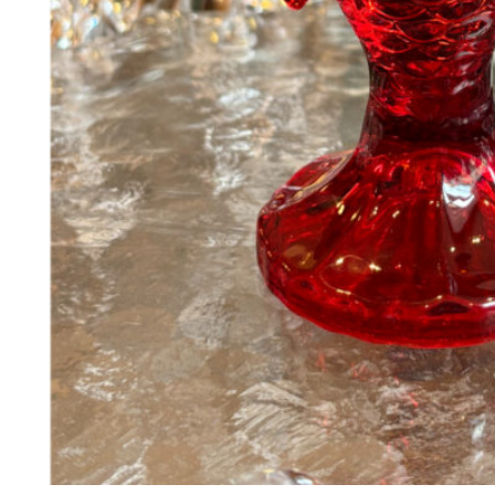
248
DKK
Tilføj til kurv
14
Se kurv
Kasse