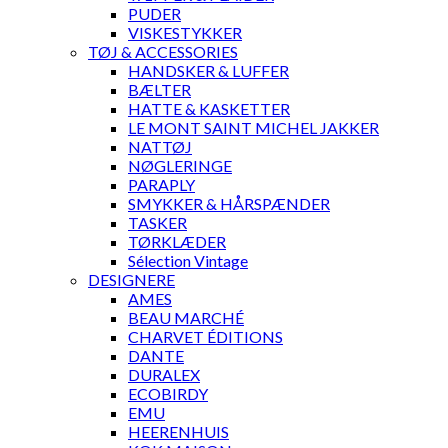
PUDER
VISKESTYKKER
TØJ & ACCESSORIES
HANDSKER & LUFFER
BÆLTER
HATTE & KASKETTER
LE MONT SAINT MICHEL JAKKER
NATTØJ
NØGLERINGE
PARAPLY
SMYKKER & HÅRSPÆNDER
TASKER
TØRKLÆDER
Sélection Vintage
DESIGNERE
AMES
BEAU MARCHÉ
CHARVET ÉDITIONS
DANTE
DURALEX
ECOBIRDY
EMU
HEERENHUIS