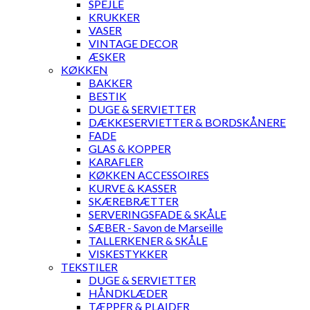
SPEJLE
KRUKKER
VASER
VINTAGE DECOR
ÆSKER
KØKKEN
BAKKER
BESTIK
DUGE & SERVIETTER
DÆKKESERVIETTER & BORDSKÅNERE
FADE
GLAS & KOPPER
KARAFLER
KØKKEN ACCESSOIRES
KURVE & KASSER
SKÆREBRÆTTER
SERVERINGSFADE & SKÅLE
SÆBER - Savon de Marseille
TALLERKENER & SKÅLE
VISKESTYKKER
TEKSTILER
DUGE & SERVIETTER
HÅNDKLÆDER
TÆPPER & PLAIDER