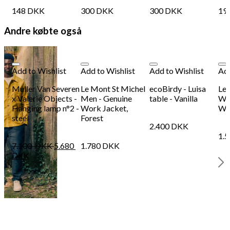
148
DKK
300
DKK
300
DKK
19
Andre købte også
Add to Wishlist
Add to Wishlist
Add to Wishlist
Add
Muller Van Severen
Le Mont St Michel
ecoBirdy - Luisa
Le 
x Valerie Objects -
Men - Genuine
table - Vanilla
Wo
Hanging lamp n°2 -
Work Jacket,
Wo
steel
Forest
2.400
DKK
1.
7.100
DKK
5.680
1.780
DKK
DKK