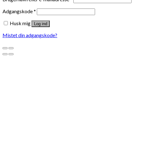
Adgangskode
*
Husk mig
Log ind
Mistet din adgangskode?