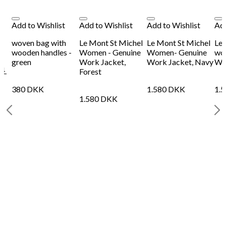
Add to Wishlist
Add to Wishlist
Add to Wishlist
Add
p
woven bag with
Le Mont St Michel
Le Mont St Michel
Le 
wooden handles -
Women - Genuine
Women- Genuine
wo
green
Work Jacket,
Work Jacket, Navy
Wor
84
Forest
380
DKK
1.580
DKK
1.
1.580
DKK