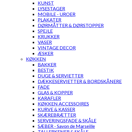
KUNST
LYSESTAGER
MOBILE - UROER
PLAKATER
DØRMÅTTER & DØRSTOPPER
SPEJLE
KRUKKER
VASER
VINTAGE DECOR
ÆSKER
KØKKEN
BAKKER
BESTIK
DUGE & SERVIETTER
DÆKKESERVIETTER & BORDSKÅNERE
FADE
GLAS & KOPPER
KARAFLER
KØKKEN ACCESSOIRES
KURVE & KASSER
SKÆREBRÆTTER
SERVERINGSFADE & SKÅLE
SÆBER - Savon de Marseille
TALLERKENER & SKÅLE