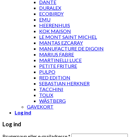
DANTE
DURALEX
ECOBIRDY
EMU
HEERENHUIS
KOK MAISON
LE MONT SAINT MICHEL
MANTAS EZCARAY
MANUFACTURE DE DIGOIN
MARIUS FABRE
MARTINELLI LUCE
PETITE FRITURE
PULPO
RED EDITION
SEBASTIAN HERKNER
TACCHINI
TOLIX
WÄSTBERG
GAVEKORT
Log ind
Log ind
Brugernavn eller e-mailadresse
*