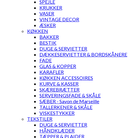
SPEJLE
KRUKKER
VASER
VINTAGE DECOR
ÆSKER
KØKKEN
BAKKER
BESTIK
DUGE & SERVIETTER
DÆKKESERVIETTER & BORDSKÅNERE
FADE
GLAS & KOPPER
KARAFLER
KØKKEN ACCESSOIRES
KURVE & KASSER
SKÆREBRÆTTER
SERVERINGSFADE & SKÅLE
SÆBER - Savon de Marseille
TALLERKENER & SKÅLE
VISKESTYKKER
TEKSTILER
DUGE & SERVIETTER
HÅNDKLÆDER
TÆPPER & PLAIDER