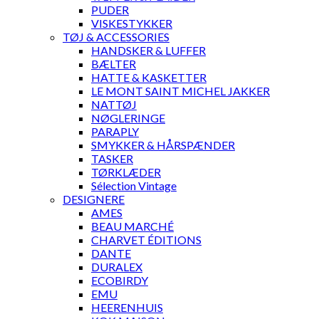
PUDER
VISKESTYKKER
TØJ & ACCESSORIES
HANDSKER & LUFFER
BÆLTER
HATTE & KASKETTER
LE MONT SAINT MICHEL JAKKER
NATTØJ
NØGLERINGE
PARAPLY
SMYKKER & HÅRSPÆNDER
TASKER
TØRKLÆDER
Sélection Vintage
DESIGNERE
AMES
BEAU MARCHÉ
CHARVET ÉDITIONS
DANTE
DURALEX
ECOBIRDY
EMU
HEERENHUIS