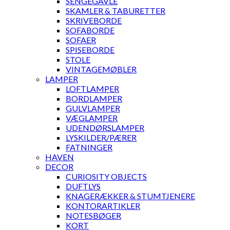
SENGEGAVLE
SKAMLER & TABURETTER
SKRIVEBORDE
SOFABORDE
SOFAER
SPISEBORDE
STOLE
VINTAGEMØBLER
LAMPER
LOFTLAMPER
BORDLAMPER
GULVLAMPER
VÆGLAMPER
UDENDØRSLAMPER
LYSKILDER/PÆRER
FATNINGER
HAVEN
DECOR
CURIOSITY OBJECTS
DUFTLYS
KNAGERÆKKER & STUMTJENERE
KONTORARTIKLER
NOTESBØGER
KORT