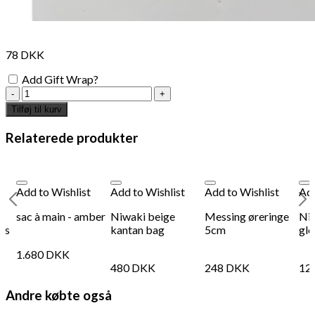
78
DKK
Add Gift Wrap?
General
Purpose
Tilføj til kurv
Case
-
Relaterede produkter
Clear
Brown
antal
Add to Wishlist
Add to Wishlist
Add to Wishlist
Add
sac à main - amber
Niwaki beige
Messing øreringe
Niw
ass
kantan bag
5cm
glo
1.680
DKK
480
DKK
248
DKK
12
Andre købte også