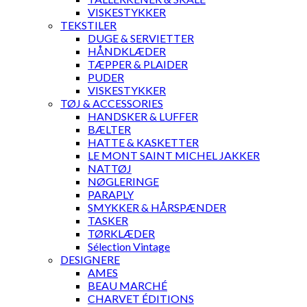
VISKESTYKKER
TEKSTILER
DUGE & SERVIETTER
HÅNDKLÆDER
TÆPPER & PLAIDER
PUDER
VISKESTYKKER
TØJ & ACCESSORIES
HANDSKER & LUFFER
BÆLTER
HATTE & KASKETTER
LE MONT SAINT MICHEL JAKKER
NATTØJ
NØGLERINGE
PARAPLY
SMYKKER & HÅRSPÆNDER
TASKER
TØRKLÆDER
Sélection Vintage
DESIGNERE
AMES
BEAU MARCHÉ
CHARVET ÉDITIONS