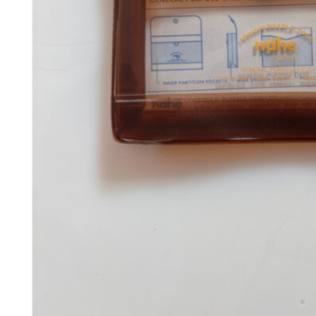
198
DKK
Tilføj til kurv
19
Se kurv
Kasse