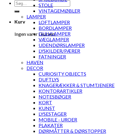
Søg
STOLE
efter:
VINTAGEMØBLER
LAMPER
Kurv
LOFTLAMPER
BORDLAMPER
GULVLAMPER
Ingen varer i kurven.
VÆGLAMPER
UDENDØRSLAMPER
LYSKILDER/PÆRER
FATNINGER
HAVEN
DECOR
CURIOSITY OBJECTS
DUFTLYS
KNAGERÆKKER & STUMTJENERE
KONTORARTIKLER
NOTESBØGER
KORT
KUNST
LYSESTAGER
MOBILE - UROER
PLAKATER
DØRMÅTTER & DØRSTOPPER