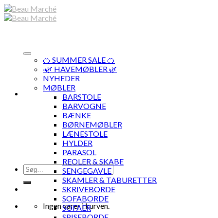
Skip
to
content
🍊 SUMMER SALE 🍊
·🌿 HAVEMØBLER 🌿
NYHEDER
MØBLER
BARSTOLE
BARVOGNE
BÆNKE
BØRNEMØBLER
LÆNESTOLE
HYLDER
PARASOL
REOLER & SKABE
Søg
SENGEGAVLE
efter:
SKAMLER & TABURETTER
SKRIVEBORDE
SOFABORDE
Ingen varer i kurven.
SOFAER
SPISEBORDE