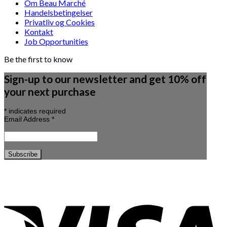
Om Beau Marché
Handelsbetingelser
Privatliv og Cookies
Kontakt
Job Opportunities
Be the first to know
Sign-up to our newsletter and get 10% off
your next purchase
*
indicates required
Email Address
*