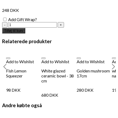
248
DKK
Add Gift Wrap?
Digoin
bowl
Tilføj til kurv
-
12x6
Relaterede produkter
cm
antal
Add to Wishlist
Add to Wishlist
Add to Wishlist
Add
-
Fish Lemon
White glazed
Golden mushroom
whi
-
Squeezer
ceramic bowl - 38
17cm
na
cm
98
DKK
280
DKK
19
680
DKK
Andre købte også