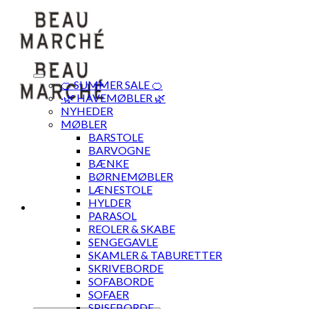
Skip
to
content
🍊 SUMMER SALE 🍊
·🌿 HAVEMØBLER 🌿
NYHEDER
MØBLER
BARSTOLE
BARVOGNE
BÆNKE
BØRNEMØBLER
LÆNESTOLE
HYLDER
PARASOL
REOLER & SKABE
SENGEGAVLE
SKAMLER & TABURETTER
SKRIVEBORDE
SOFABORDE
SOFAER
SPISEBORDE