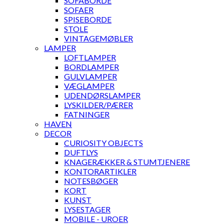
SOFABORDE
SOFAER
SPISEBORDE
STOLE
VINTAGEMØBLER
LAMPER
LOFTLAMPER
BORDLAMPER
GULVLAMPER
VÆGLAMPER
UDENDØRSLAMPER
LYSKILDER/PÆRER
FATNINGER
HAVEN
DECOR
CURIOSITY OBJECTS
DUFTLYS
KNAGERÆKKER & STUMTJENERE
KONTORARTIKLER
NOTESBØGER
KORT
KUNST
LYSESTAGER
MOBILE - UROER