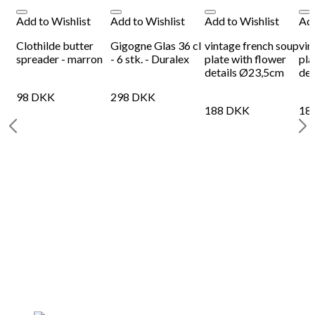
Add to Wishlist
Add to Wishlist
Add to Wishlist
Add
Clothilde butter
Gigogne Glas 36 cl
vintage french soup
vin
spreader - marron
- 6 stk. - Duralex
plate with flower
pla
details Ø23,5cm
det
98
DKK
298
DKK
188
DKK
18