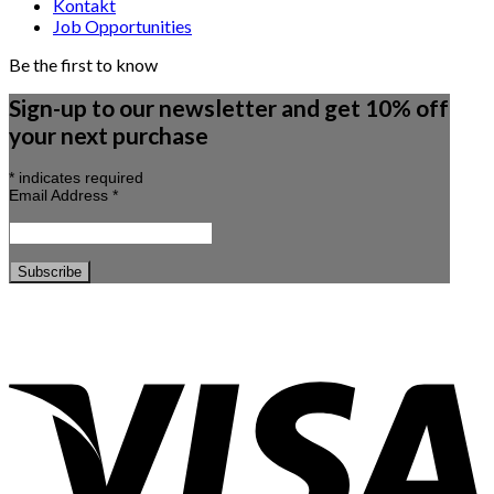
Kontakt
Job Opportunities
Be the first to know
Sign-up to our newsletter and get 10% off
your next purchase
*
indicates required
Email Address
*