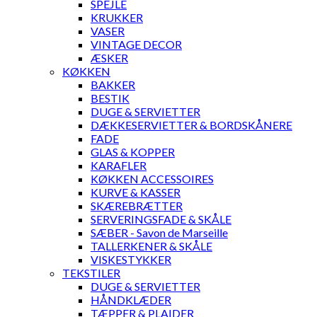
SPEJLE
KRUKKER
VASER
VINTAGE DECOR
ÆSKER
KØKKEN
BAKKER
BESTIK
DUGE & SERVIETTER
DÆKKESERVIETTER & BORDSKÅNERE
FADE
GLAS & KOPPER
KARAFLER
KØKKEN ACCESSOIRES
KURVE & KASSER
SKÆREBRÆTTER
SERVERINGSFADE & SKÅLE
SÆBER - Savon de Marseille
TALLERKENER & SKÅLE
VISKESTYKKER
TEKSTILER
DUGE & SERVIETTER
HÅNDKLÆDER
TÆPPER & PLAIDER