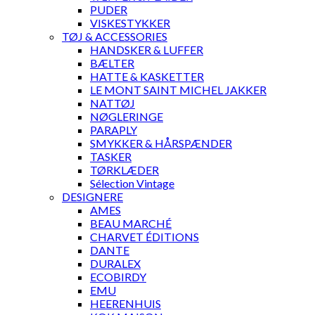
PUDER
VISKESTYKKER
TØJ & ACCESSORIES
HANDSKER & LUFFER
BÆLTER
HATTE & KASKETTER
LE MONT SAINT MICHEL JAKKER
NATTØJ
NØGLERINGE
PARAPLY
SMYKKER & HÅRSPÆNDER
TASKER
TØRKLÆDER
Sélection Vintage
DESIGNERE
AMES
BEAU MARCHÉ
CHARVET ÉDITIONS
DANTE
DURALEX
ECOBIRDY
EMU
HEERENHUIS