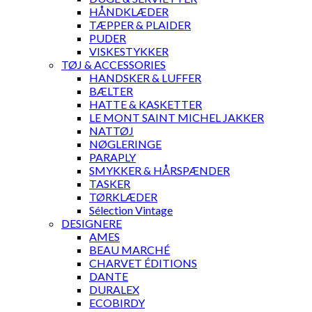
HÅNDKLÆDER
TÆPPER & PLAIDER
PUDER
VISKESTYKKER
TØJ & ACCESSORIES
HANDSKER & LUFFER
BÆLTER
HATTE & KASKETTER
LE MONT SAINT MICHEL JAKKER
NATTØJ
NØGLERINGE
PARAPLY
SMYKKER & HÅRSPÆNDER
TASKER
TØRKLÆDER
Sélection Vintage
DESIGNERE
AMES
BEAU MARCHÉ
CHARVET ÉDITIONS
DANTE
DURALEX
ECOBIRDY