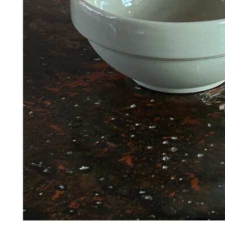
298
DKK
Tilføj til kurv
14
Se kurv
Kasse