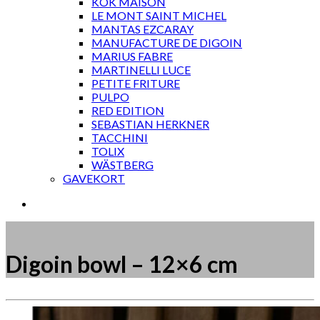
KOK MAISON
LE MONT SAINT MICHEL
MANTAS EZCARAY
MANUFACTURE DE DIGOIN
MARIUS FABRE
MARTINELLI LUCE
PETITE FRITURE
PULPO
RED EDITION
SEBASTIAN HERKNER
TACCHINI
TOLIX
WÄSTBERG
GAVEKORT
Digoin bowl – 12×6 cm
Måske kunne nogle af disse produkter have din