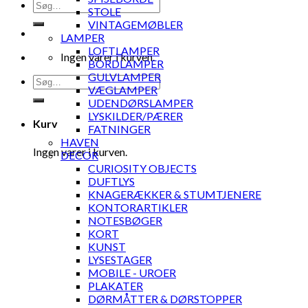
Søg
STOLE
efter:
VINTAGEMØBLER
LAMPER
LOFTLAMPER
Ingen varer i kurven.
BORDLAMPER
GULVLAMPER
Søg
VÆGLAMPER
efter:
UDENDØRSLAMPER
LYSKILDER/PÆRER
Kurv
FATNINGER
HAVEN
Ingen varer i kurven.
DECOR
CURIOSITY OBJECTS
DUFTLYS
KNAGERÆKKER & STUMTJENERE
KONTORARTIKLER
NOTESBØGER
KORT
KUNST
LYSESTAGER
MOBILE - UROER
PLAKATER
DØRMÅTTER & DØRSTOPPER