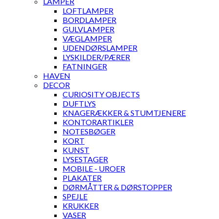
LAMPER
LOFTLAMPER
BORDLAMPER
GULVLAMPER
VÆGLAMPER
UDENDØRSLAMPER
LYSKILDER/PÆRER
FATNINGER
HAVEN
DECOR
CURIOSITY OBJECTS
DUFTLYS
KNAGERÆKKER & STUMTJENERE
KONTORARTIKLER
NOTESBØGER
KORT
KUNST
LYSESTAGER
MOBILE - UROER
PLAKATER
DØRMÅTTER & DØRSTOPPER
SPEJLE
KRUKKER
VASER