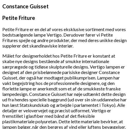
Constance Guisset
Petite Friture
Petite Friture er en del af vores eksklusive sortiment med vores
bedstsælgende lampe Vertigo. Derudover fører vi Petite
Fritures
spejle og andre produkter, der med deres unikke design
supplerer det skandinaviske interiør.
Målet for designerholdet hos Petite Friture er konstant at
skabe nye designs bestående af smukke internationale
særprægede og tidløse skulpturelle designs.
Vertigo lampen er
designet af den prisbelønnede parisiske designer Constance
Guisset, der også har modtaget publikumprisen. Lampen har
vakt begejstring hos de professionnelle designere, og den
florlette lampe er anerkendt som et af de smukkeste franske
lampedesign.
Constance Guisset har nøje udtænkt dette design
ud fra hendes specielle baggrund (ud over sin sin uddannelse har
hun læst Statskundskab og arbejde i parlamentet i Tokyo). Alle
detaljer er velovervejet og præcist udformet. Vertigo er
fremstillet i glasfiber med bånd af det fleksible
plastikmateriale polyuretan. Dette lette materiale bevirker, at
lampen bølger, når den berøres af vind eller luftens bevægelser.