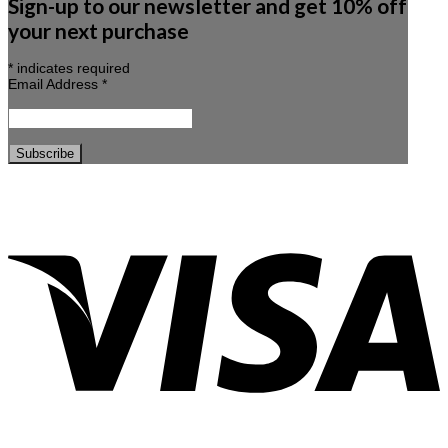
Sign-up to our newsletter and get 10% off
your next purchase
*
indicates required
Email Address
*