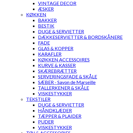
VINTAGE DECOR
ÆSKER
KØKKEN
BAKKER
BESTIK
DUGE & SERVIETTER
DÆKKESERVIETTER & BORDSKÅNERE
FADE
GLAS & KOPPER
KARAFLER
KØKKEN ACCESSOIRES
KURVE & KASSER
SKÆREBRÆTTER
SERVERINGSFADE & SKÅLE
SÆBER - Savon de Marseille
TALLERKENER & SKÅLE
VISKESTYKKER
TEKSTILER
DUGE & SERVIETTER
HÅNDKLÆDER
TÆPPER & PLAIDER
PUDER
VISKESTYKKER
TØJ & ACCESSORIES