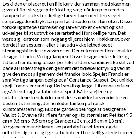
Lyskilden er placeret i en lille kurv, der sammen med skærmen
giver et flot skyggespil på loft og væg, når lampen tændes.
Lampen fås i seks forskellige farver, hver med deres eget
særprægede udtryk. Lampen fås desuden i to størrelser. Disse
forskelligartede størrelser og farver virker overalt og kan
udvælges til at udtrykke særartethed i forskellige rum. Det
være sig i entreen som indgang til jeres hjem, i køkkenet, over
bordet i spisestuen - eller til at udtrykke lethed og et
stemningsbillede i soveværelset.
Der er kommet flere smukke
designs til siden Vertigolampen. Disse designs enkle, lette og
tidløse fremtoning passer perfekt til den skandinaviske stil ved
både at understrege den gennem det tidløse udtryk og ved at
give den modspil gennem det franske look.
Spejlet Francis er
som Vertigolampen designet af Constance Guisset. Det unikke
spejl Francis er rundt og fås i small og large. Til denne serie er
også frembragt sofaborde af spejl. Både spejlene og
sofabordene fremkalder med deres unikke farvemønstre en
bestemt stemning, der henleder tanken på fransk
kunstcaféstemning.
Bubble garderobekroge af designerne
Vaulot & Dyèvre fås i flere farver og i to størrelser: Petite: (9,5
cm x 9,5 cm x 7,5 cm) og Grande: (13 cm x 15 cm x 13 cm).
Krogene er mundblæste i en præfabrikeret form, og de
udfolder sig som rigtige sæbebobler i forskelligartede former.