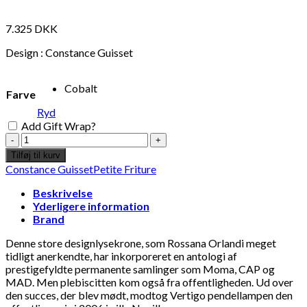
7.325
DKK
Design : Constance Guisset
Cobalt
Farve
Ryd
Add Gift Wrap?
Constance
Guisset
Tilføj til kurv
x
Constance Guisset
Petite Friture
Petite
Friture
Beskrivelse
-
Yderligere information
Lampe
Brand
Vertigo
Medium
Denne store designlysekrone, som Rossana Orlandi meget
140cm
tidligt anerkendte, har inkorporeret en antologi af
-
prestigefyldte permanente samlinger som Moma, CAP og
Cobalt
MAD. Men plebiscitten kom også fra offentligheden. Ud over
antal
den succes, der blev mødt, modtog Vertigo pendellampen den