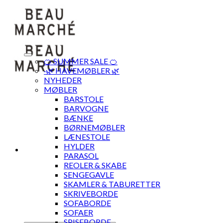
Skip
to
content
🍊 SUMMER SALE 🍊
·🌿 HAVEMØBLER 🌿
NYHEDER
MØBLER
BARSTOLE
BARVOGNE
BÆNKE
BØRNEMØBLER
LÆNESTOLE
HYLDER
PARASOL
REOLER & SKABE
SENGEGAVLE
SKAMLER & TABURETTER
SKRIVEBORDE
SOFABORDE
SOFAER
SPISEBORDE