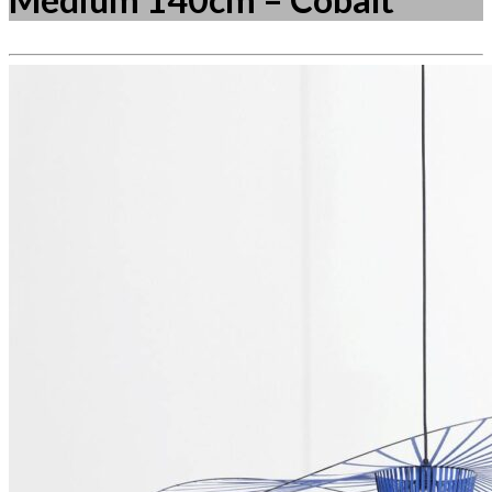
Måske kunne nogle af disse produkter have din
interesse?