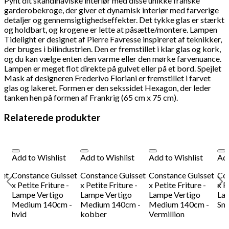
Pynt dit skandinaviske interiør med disse unikke franske
garderobekroge, der giver et dynamisk interiør med farverige
detaljer og gennemsigtighedseffekter. Det tykke glas er stærkt
og holdbart, og krogene er lette at påsætte/montere.
Lampen
Tidelight er designet af Pierre Favresse inspireret af teknikker,
der bruges i bilindustrien. Den er fremstillet i klar glas og kork,
og du kan vælge enten den varme eller den mørke farvenuance.
Lampen er meget flot direkte på gulvet eller på et bord.
Spejlet
Mask af designeren Frederivo Floriani er fremstillet i farvet
glas og lakeret. Formen er den sekssidet Hexagon, der leder
tanken hen på formen af Frankrig (65 cm x 75 cm).
Relaterede produkter
Add to Wishlist
Add to Wishlist
Add to Wishlist
Add
set
Constance Guisset
Constance Guisset
Constance Guisset
Con
-
x Petite Friture -
x Petite Friture -
x Petite Friture -
x P
Lampe Vertigo
Lampe Vertigo
Lampe Vertigo
La
Medium 140cm -
Medium 140cm -
Medium 140cm -
Sma
hvid
kobber
Vermillion