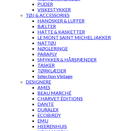
PUDER
VISKESTYKKER
TØJ & ACCESSORIES
HANDSKER & LUFFER
BÆLTER
HATTE & KASKETTER
LE MONT SAINT MICHEL JAKKER
NATTØJ
NØGLERINGE
PARAPLY
SMYKKER & HÅRSPÆNDER
TASKER
TØRKLÆDER
Sélection Vintage
DESIGNERE
AMES
BEAU MARCHÉ
CHARVET ÉDITIONS
DANTE
DURALEX
ECOBIRDY
EMU
HEERENHUIS