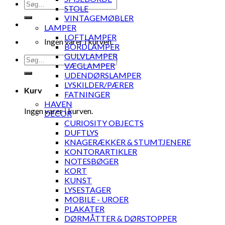
Søg
STOLE
efter:
VINTAGEMØBLER
LAMPER
LOFTLAMPER
Ingen varer i kurven.
BORDLAMPER
GULVLAMPER
Søg
VÆGLAMPER
efter:
UDENDØRSLAMPER
LYSKILDER/PÆRER
Kurv
FATNINGER
HAVEN
Ingen varer i kurven.
DECOR
CURIOSITY OBJECTS
DUFTLYS
KNAGERÆKKER & STUMTJENERE
KONTORARTIKLER
NOTESBØGER
KORT
KUNST
LYSESTAGER
MOBILE - UROER
PLAKATER
DØRMÅTTER & DØRSTOPPER