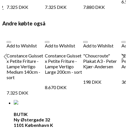
6.
19
7.325
DKK
7.325
DKK
7.880
DKK
Andre købte også
Add to Wishlist
Add to Wishlist
Add to Wishlist
Add
Constance Guisset
Constance Guisset
"Choucroute"
"Ba
x Petite Friture -
x Petite Friture -
Plakat A3 - Peter
Pet
Lampe Vertigo
Lampe Vertigo
Kjær-Andersen
An
Medium 140cm -
Large 200cm - sort
sort
198
DKK
36
8.670
DKK
7.325
DKK
BUTIK
Ny Østergade 32
1101 København K