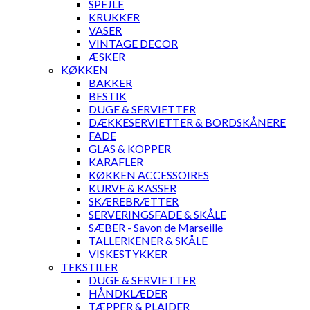
SPEJLE
KRUKKER
VASER
VINTAGE DECOR
ÆSKER
KØKKEN
BAKKER
BESTIK
DUGE & SERVIETTER
DÆKKESERVIETTER & BORDSKÅNERE
FADE
GLAS & KOPPER
KARAFLER
KØKKEN ACCESSOIRES
KURVE & KASSER
SKÆREBRÆTTER
SERVERINGSFADE & SKÅLE
SÆBER - Savon de Marseille
TALLERKENER & SKÅLE
VISKESTYKKER
TEKSTILER
DUGE & SERVIETTER
HÅNDKLÆDER
TÆPPER & PLAIDER