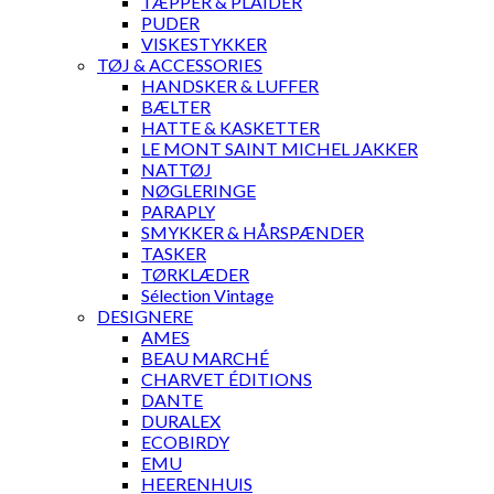
TÆPPER & PLAIDER
PUDER
VISKESTYKKER
TØJ & ACCESSORIES
HANDSKER & LUFFER
BÆLTER
HATTE & KASKETTER
LE MONT SAINT MICHEL JAKKER
NATTØJ
NØGLERINGE
PARAPLY
SMYKKER & HÅRSPÆNDER
TASKER
TØRKLÆDER
Sélection Vintage
DESIGNERE
AMES
BEAU MARCHÉ
CHARVET ÉDITIONS
DANTE
DURALEX
ECOBIRDY
EMU
HEERENHUIS