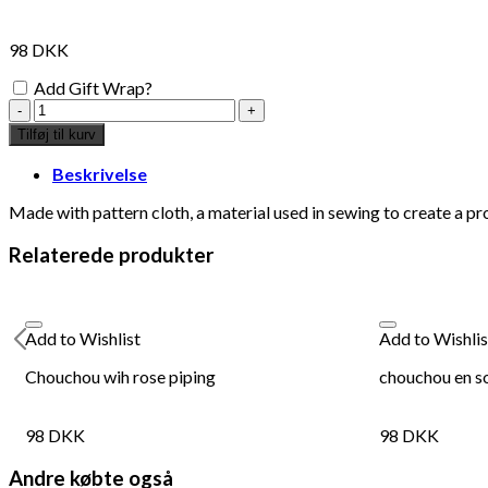
98
DKK
Add Gift Wrap?
Chouchou
with
Tilføj til kurv
green
piping
Beskrivelse
antal
Made with pattern cloth, a material used in sewing to create a pr
Relaterede produkter
Add to Wishlist
Add to Wishlis
Chouchou wih rose piping
chouchou en so
98
DKK
98
DKK
Andre købte også