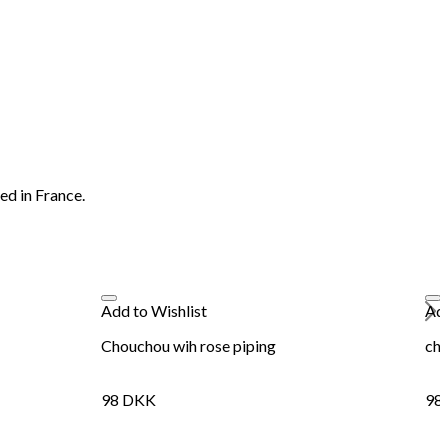
ed in France.
Add to Wishlist
Add
Chouchou wih rose piping
cho
98
DKK
98