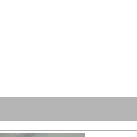
resse?