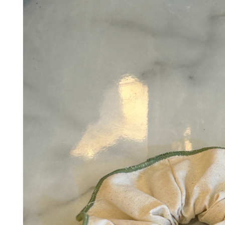
Add to Wishlist
Chouchou with lilla piping
98
DKK
Tilføj til kurv