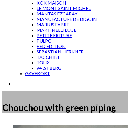
KOK MAISON
LE MONT SAINT MICHEL
MANTAS EZCARAY
MANUFACTURE DE DIGOIN
MARIUS FABRE
MARTINELLI LUCE
PETITE FRITURE
PULPO
RED EDITION
SEBASTIAN HERKNER
TACCHINI
TOLIX
WÄSTBERG
GAVEKORT
Chouchou with green piping
Måske kunne nogle af disse produkter have din inte