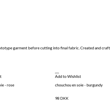
ototype garment before cutting into final fabric. Created and craft
t
Add to Wishlist
ie - rose
chouchou en soie - burgundy
98
DKK