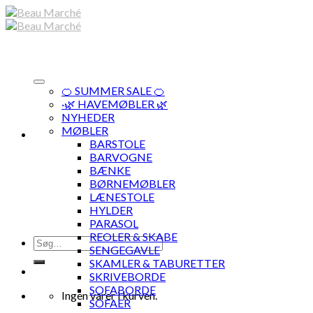
Skip
to
content
🍊 SUMMER SALE 🍊
·🌿 HAVEMØBLER 🌿
NYHEDER
MØBLER
BARSTOLE
BARVOGNE
BÆNKE
BØRNEMØBLER
LÆNESTOLE
HYLDER
PARASOL
REOLER & SKABE
Søg
SENGEGAVLE
efter:
SKAMLER & TABURETTER
SKRIVEBORDE
SOFABORDE
Ingen varer i kurven.
SOFAER