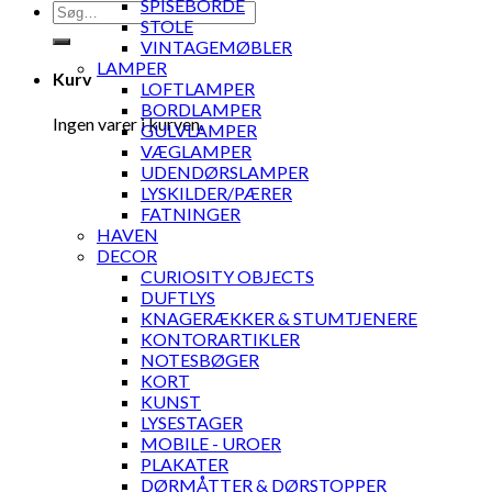
SPISEBORDE
Søg
STOLE
efter:
VINTAGEMØBLER
LAMPER
Kurv
LOFTLAMPER
BORDLAMPER
Ingen varer i kurven.
GULVLAMPER
VÆGLAMPER
UDENDØRSLAMPER
LYSKILDER/PÆRER
FATNINGER
HAVEN
DECOR
CURIOSITY OBJECTS
DUFTLYS
KNAGERÆKKER & STUMTJENERE
KONTORARTIKLER
NOTESBØGER
KORT
KUNST
LYSESTAGER
MOBILE - UROER
PLAKATER
DØRMÅTTER & DØRSTOPPER