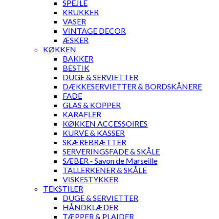
SPEJLE
KRUKKER
VASER
VINTAGE DECOR
ÆSKER
KØKKEN
BAKKER
BESTIK
DUGE & SERVIETTER
DÆKKESERVIETTER & BORDSKÅNERE
FADE
GLAS & KOPPER
KARAFLER
KØKKEN ACCESSOIRES
KURVE & KASSER
SKÆREBRÆTTER
SERVERINGSFADE & SKÅLE
SÆBER - Savon de Marseille
TALLERKENER & SKÅLE
VISKESTYKKER
TEKSTILER
DUGE & SERVIETTER
HÅNDKLÆDER
TÆPPER & PLAIDER