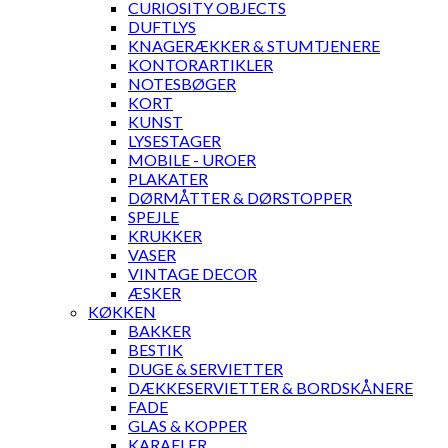
CURIOSITY OBJECTS
DUFTLYS
KNAGERÆKKER & STUMTJENERE
KONTORARTIKLER
NOTESBØGER
KORT
KUNST
LYSESTAGER
MOBILE - UROER
PLAKATER
DØRMÅTTER & DØRSTOPPER
SPEJLE
KRUKKER
VASER
VINTAGE DECOR
ÆSKER
KØKKEN
BAKKER
BESTIK
DUGE & SERVIETTER
DÆKKESERVIETTER & BORDSKÅNERE
FADE
GLAS & KOPPER
KARAFLER