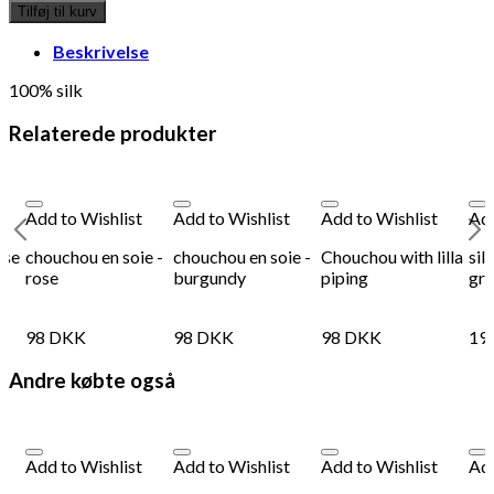
en
Tilføj til kurv
soie
-
Beskrivelse
violette
antal
100% silk
Relaterede produkter
Add to Wishlist
Add to Wishlist
Add to Wishlist
Add
ose
chouchou en soie -
chouchou en soie -
Chouchou with lilla
sil
rose
burgundy
piping
gr
98
DKK
98
DKK
98
DKK
19
Andre købte også
Add to Wishlist
Add to Wishlist
Add to Wishlist
Add