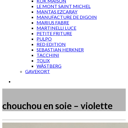
KOK MAISON
LE MONT SAINT MICHEL
MANTAS EZCARAY
MANUFACTURE DE DIGOIN
MARIUS FABRE
MARTINELLI LUCE
PETITE FRITURE
PULPO
RED EDITION
SEBASTIAN HERKNER
TACCHINI
TOLIX
WÄSTBERG
GAVEKORT
chouchou en soie – violette
Måske kunne nogle af disse produkter have din