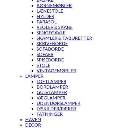
BØRNEMØBLER
LÆNESTOLE
HYLDER
PARASOL
REOLER & SKABE
SENGEGAVLE
SKAMLER & TABURETTER
SKRIVEBORDE
SOFABORDE
SOFAER
SPISEBORDE
STOLE
VINTAGEMØBLER
LAMPER
LOFTLAMPER
BORDLAMPER
GULVLAMPER
VÆGLAMPER
UDENDØRSLAMPER
LYSKILDER/PÆRER
FATNINGER
HAVEN
DECOR