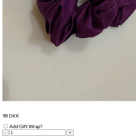
98
DKK
Tilføj til kurv
98
Se kurv
Kasse
98
DKK
Add Gift Wrap?
chouchou