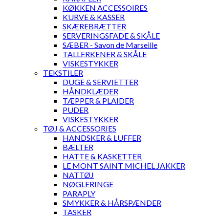
KØKKEN ACCESSOIRES
KURVE & KASSER
SKÆREBRÆTTER
SERVERINGSFADE & SKÅLE
SÆBER - Savon de Marseille
TALLERKENER & SKÅLE
VISKESTYKKER
TEKSTILER
DUGE & SERVIETTER
HÅNDKLÆDER
TÆPPER & PLAIDER
PUDER
VISKESTYKKER
TØJ & ACCESSORIES
HANDSKER & LUFFER
BÆLTER
HATTE & KASKETTER
LE MONT SAINT MICHEL JAKKER
NATTØJ
NØGLERINGE
PARAPLY
SMYKKER & HÅRSPÆNDER
TASKER