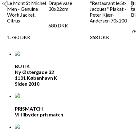
 x
Le Mont St Michel
Drapé vase
"Restaurant le St-
Bis
g
Men - Genuine
30x22cm
Jacques" Plakat -
tal
Work Jacket,
Peter Kjær-
Blå
Citrus
Andersen 70x100
680
DKK
78
1.780
DKK
368
DKK
BUTIK
Ny Østergade 32
1101 København K
Siden 2010
PRISMATCH
Vi tilbyder prismatch