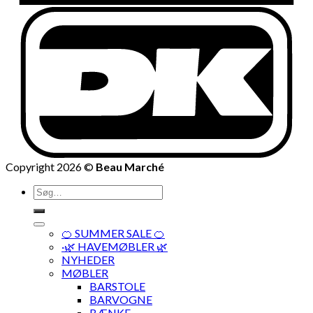
Copyright 2026 ©
Beau Marché
Søg
efter:
🍊 SUMMER SALE 🍊
·🌿 HAVEMØBLER 🌿
NYHEDER
MØBLER
BARSTOLE
BARVOGNE
BÆNKE