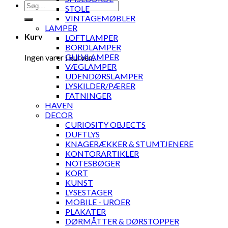
Søg
STOLE
efter:
VINTAGEMØBLER
LAMPER
Kurv
LOFTLAMPER
BORDLAMPER
GULVLAMPER
Ingen varer i kurven.
VÆGLAMPER
UDENDØRSLAMPER
LYSKILDER/PÆRER
FATNINGER
HAVEN
DECOR
CURIOSITY OBJECTS
DUFTLYS
KNAGERÆKKER & STUMTJENERE
KONTORARTIKLER
NOTESBØGER
KORT
KUNST
LYSESTAGER
MOBILE - UROER
PLAKATER
DØRMÅTTER & DØRSTOPPER