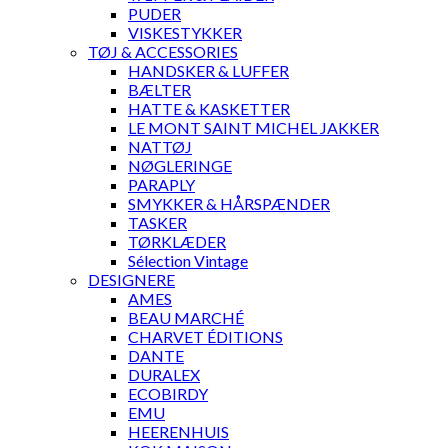
PUDER
VISKESTYKKER
TØJ & ACCESSORIES
HANDSKER & LUFFER
BÆLTER
HATTE & KASKETTER
LE MONT SAINT MICHEL JAKKER
NATTØJ
NØGLERINGE
PARAPLY
SMYKKER & HÅRSPÆNDER
TASKER
TØRKLÆDER
Sélection Vintage
DESIGNERE
AMES
BEAU MARCHÉ
CHARVET ÉDITIONS
DANTE
DURALEX
ECOBIRDY
EMU
HEERENHUIS