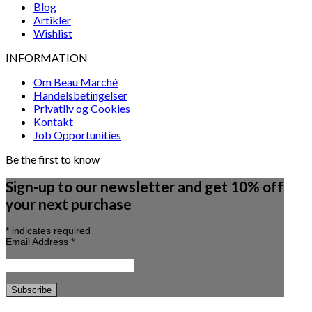
Blog
Artikler
Wishlist
INFORMATION
Om Beau Marché
Handelsbetingelser
Privatliv og Cookies
Kontakt
Job Opportunities
Be the first to know
Sign-up to our newsletter and get 10% off
your next purchase
*
indicates required
Email Address
*