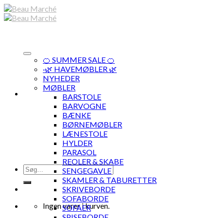
Skip
to
content
🍊 SUMMER SALE 🍊
·🌿 HAVEMØBLER 🌿
NYHEDER
MØBLER
BARSTOLE
BARVOGNE
BÆNKE
BØRNEMØBLER
LÆNESTOLE
HYLDER
PARASOL
REOLER & SKABE
Søg
SENGEGAVLE
efter:
SKAMLER & TABURETTER
SKRIVEBORDE
SOFABORDE
Ingen varer i kurven.
SOFAER
SPISEBORDE