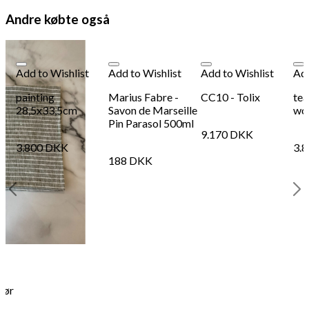
198
DKK
Tilføj til kurv
78
Andre købte også
Se kurv
Kasse
Add to Wishlist
Add to Wishlist
Add to Wishlist
Add
painting
Marius Fabre -
CC10 - Tolix
tea
28,5x33,5cm
Savon de Marseille
wo
Pin Parasol 500ml
9.170
DKK
3.800
DKK
3.
188
DKK
 hør