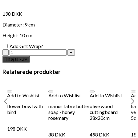
interesse?
198
DKK
Diameter: 9 cm
Height: 10 cm
Add Gift Wrap?
Ceramic
tea
Tilføj til kurv
cup
with
Relaterede produkter
flowers
antal
Add to Wishlist
Add to Wishlist
Add to Wishlist
Add
flower bowl with
marius fabre butter
olive wood
ha
bird
soap - honey
cuttingboard
vel
Add to Wishlist
Add
rosemary
28x20cm
5c
paperweight with sun
Bis
198
DKK
88
DKK
498
DKK
18