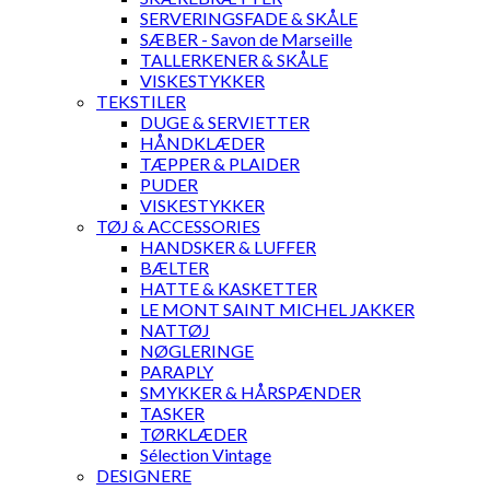
SERVERINGSFADE & SKÅLE
SÆBER - Savon de Marseille
TALLERKENER & SKÅLE
VISKESTYKKER
TEKSTILER
DUGE & SERVIETTER
HÅNDKLÆDER
TÆPPER & PLAIDER
PUDER
VISKESTYKKER
TØJ & ACCESSORIES
HANDSKER & LUFFER
BÆLTER
HATTE & KASKETTER
LE MONT SAINT MICHEL JAKKER
NATTØJ
NØGLERINGE
PARAPLY
SMYKKER & HÅRSPÆNDER
TASKER
TØRKLÆDER
Sélection Vintage
DESIGNERE