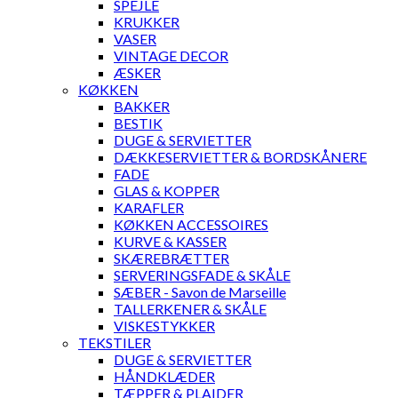
SPEJLE
KRUKKER
VASER
VINTAGE DECOR
ÆSKER
KØKKEN
BAKKER
BESTIK
DUGE & SERVIETTER
DÆKKESERVIETTER & BORDSKÅNERE
FADE
GLAS & KOPPER
KARAFLER
KØKKEN ACCESSOIRES
KURVE & KASSER
SKÆREBRÆTTER
SERVERINGSFADE & SKÅLE
SÆBER - Savon de Marseille
TALLERKENER & SKÅLE
VISKESTYKKER
TEKSTILER
DUGE & SERVIETTER
HÅNDKLÆDER
TÆPPER & PLAIDER