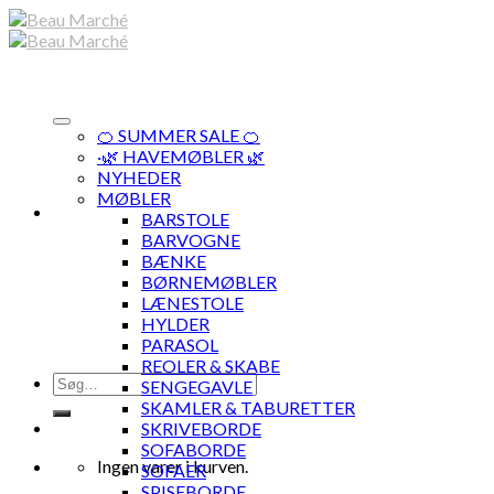
Skip
to
content
🍊 SUMMER SALE 🍊
·🌿 HAVEMØBLER 🌿
NYHEDER
MØBLER
BARSTOLE
BARVOGNE
BÆNKE
BØRNEMØBLER
LÆNESTOLE
HYLDER
PARASOL
REOLER & SKABE
Søg
SENGEGAVLE
efter:
SKAMLER & TABURETTER
SKRIVEBORDE
SOFABORDE
Ingen varer i kurven.
SOFAER
SPISEBORDE