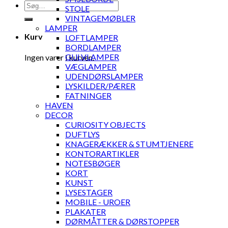
Søg
STOLE
efter:
VINTAGEMØBLER
LAMPER
Kurv
LOFTLAMPER
BORDLAMPER
GULVLAMPER
Ingen varer i kurven.
VÆGLAMPER
UDENDØRSLAMPER
LYSKILDER/PÆRER
FATNINGER
HAVEN
DECOR
CURIOSITY OBJECTS
DUFTLYS
KNAGERÆKKER & STUMTJENERE
KONTORARTIKLER
NOTESBØGER
KORT
KUNST
LYSESTAGER
MOBILE - UROER
PLAKATER
DØRMÅTTER & DØRSTOPPER