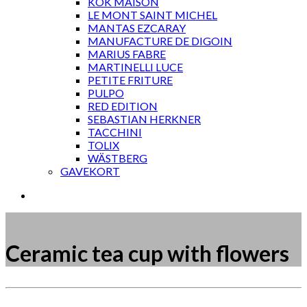
KOK MAISON
LE MONT SAINT MICHEL
MANTAS EZCARAY
MANUFACTURE DE DIGOIN
MARIUS FABRE
MARTINELLI LUCE
PETITE FRITURE
PULPO
RED EDITION
SEBASTIAN HERKNER
TACCHINI
TOLIX
WÄSTBERG
GAVEKORT
Ceramic tea cup with flowers
Måske kunne nogle af disse produkter have din