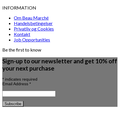
INFORMATION
Om Beau Marché
Handelsbetingelser
Privatliv og Cookies
Kontakt
Job Opportunities
Be the first to know
Sign-up to our newsletter and get 10% off
your next purchase
*
indicates required
Email Address
*