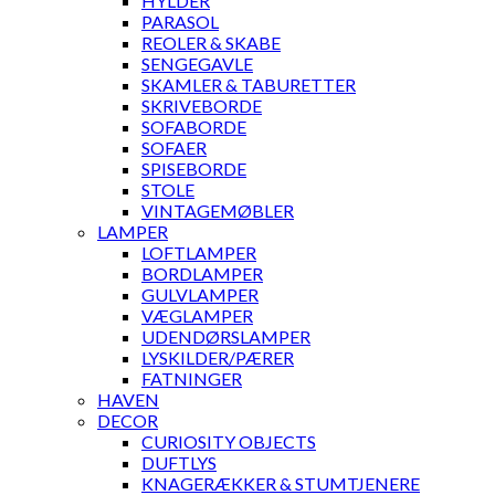
HYLDER
PARASOL
REOLER & SKABE
SENGEGAVLE
SKAMLER & TABURETTER
SKRIVEBORDE
SOFABORDE
SOFAER
SPISEBORDE
STOLE
VINTAGEMØBLER
LAMPER
LOFTLAMPER
BORDLAMPER
GULVLAMPER
VÆGLAMPER
UDENDØRSLAMPER
LYSKILDER/PÆRER
FATNINGER
HAVEN
DECOR
CURIOSITY OBJECTS
DUFTLYS
KNAGERÆKKER & STUMTJENERE