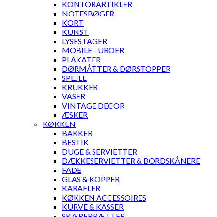
KONTORARTIKLER
NOTESBØGER
KORT
KUNST
LYSESTAGER
MOBILE - UROER
PLAKATER
DØRMÅTTER & DØRSTOPPER
SPEJLE
KRUKKER
VASER
VINTAGE DECOR
ÆSKER
KØKKEN
BAKKER
BESTIK
DUGE & SERVIETTER
DÆKKESERVIETTER & BORDSKÅNERE
FADE
GLAS & KOPPER
KARAFLER
KØKKEN ACCESSOIRES
KURVE & KASSER
SKÆREBRÆTTER