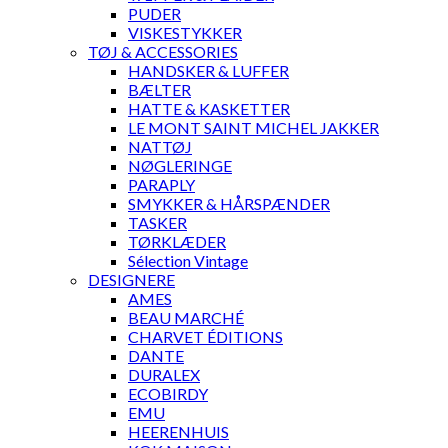
PUDER
VISKESTYKKER
TØJ & ACCESSORIES
HANDSKER & LUFFER
BÆLTER
HATTE & KASKETTER
LE MONT SAINT MICHEL JAKKER
NATTØJ
NØGLERINGE
PARAPLY
SMYKKER & HÅRSPÆNDER
TASKER
TØRKLÆDER
Sélection Vintage
DESIGNERE
AMES
BEAU MARCHÉ
CHARVET ÉDITIONS
DANTE
DURALEX
ECOBIRDY
EMU
HEERENHUIS