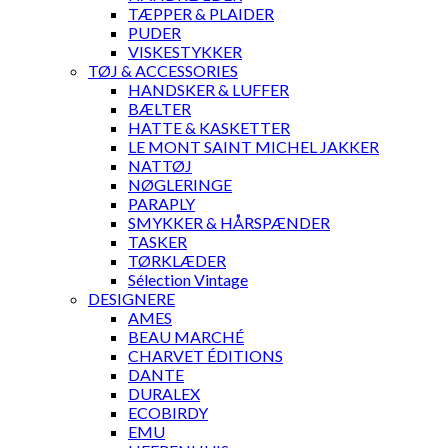
TÆPPER & PLAIDER
PUDER
VISKESTYKKER
TØJ & ACCESSORIES
HANDSKER & LUFFER
BÆLTER
HATTE & KASKETTER
LE MONT SAINT MICHEL JAKKER
NATTØJ
NØGLERINGE
PARAPLY
SMYKKER & HÅRSPÆNDER
TASKER
TØRKLÆDER
Sélection Vintage
DESIGNERE
AMES
BEAU MARCHÉ
CHARVET ÉDITIONS
DANTE
DURALEX
ECOBIRDY
EMU