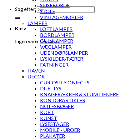
SPISEBORDE
Søg efter:
STOLE
VINTAGEMØBLER
LAMPER
Kurv
LOFTLAMPER
BORDLAMPER
GULVLAMPER
Ingen varer i kurven.
VÆGLAMPER
UDENDØRSLAMPER
LYSKILDER/PÆRER
FATNINGER
HAVEN
DECOR
CURIOSITY OBJECTS
DUFTLYS
KNAGERÆKKER & STUMTJENERE
KONTORARTIKLER
NOTESBØGER
KORT
KUNST
LYSESTAGER
MOBILE - UROER
PLAKATER