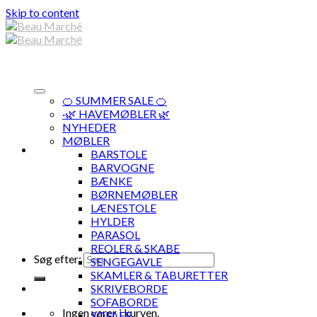
Skip to content
🍊 SUMMER SALE 🍊
·🌿 HAVEMØBLER 🌿
NYHEDER
MØBLER
BARSTOLE
BARVOGNE
BÆNKE
BØRNEMØBLER
LÆNESTOLE
HYLDER
PARASOL
REOLER & SKABE
Søg efter:
SENGEGAVLE
SKAMLER & TABURETTER
SKRIVEBORDE
SOFABORDE
Ingen varer i kurven.
SOFAER