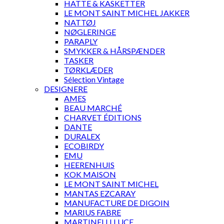
HATTE & KASKETTER
LE MONT SAINT MICHEL JAKKER
NATTØJ
NØGLERINGE
PARAPLY
SMYKKER & HÅRSPÆNDER
TASKER
TØRKLÆDER
Sélection Vintage
DESIGNERE
AMES
BEAU MARCHÉ
CHARVET ÉDITIONS
DANTE
DURALEX
ECOBIRDY
EMU
HEERENHUIS
KOK MAISON
LE MONT SAINT MICHEL
MANTAS EZCARAY
MANUFACTURE DE DIGOIN
MARIUS FABRE
MARTINELLI LUCE