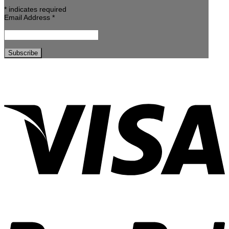
*
indicates required
Email Address
*