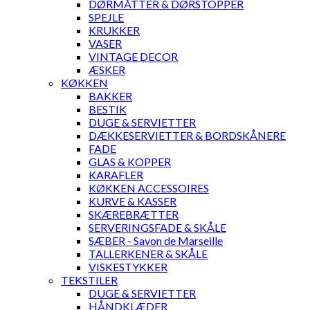
DØRMÅTTER & DØRSTOPPER
SPEJLE
KRUKKER
VASER
VINTAGE DECOR
ÆSKER
KØKKEN
BAKKER
BESTIK
DUGE & SERVIETTER
DÆKKESERVIETTER & BORDSKÅNERE
FADE
GLAS & KOPPER
KARAFLER
KØKKEN ACCESSOIRES
KURVE & KASSER
SKÆREBRÆTTER
SERVERINGSFADE & SKÅLE
SÆBER - Savon de Marseille
TALLERKENER & SKÅLE
VISKESTYKKER
TEKSTILER
DUGE & SERVIETTER
HÅNDKLÆDER