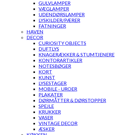
GULVLAMPER
VÆGLAMPER
UDENDØRSLAMPER
LYSKILDER/PÆRER
FATNINGER
HAVEN
DECOR
CURIOSITY OBJECTS
DUFTLYS
KNAGERÆKKER & STUMTJENERE
KONTORARTIKLER
NOTESBØGER
KORT
KUNST
LYSESTAGER
MOBILE - UROER
PLAKATER
DØRMÅTTER & DØRSTOPPER
SPEJLE
KRUKKER
VASER
VINTAGE DECOR
ÆSKER
KØKKEN