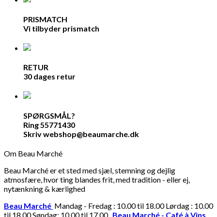
PRISMATCH
Vi tilbyder prismatch
RETUR
30 dages retur
SPØRGSMÅL?
Ring 55771430
Skriv webshop@beaumarche.dk
Om Beau Marché
Beau Marché er et sted med sjæl, stemning og dejlig
atmosfære, hvor ting blandes frit, med tradition - eller ej,
nytænkning & kærlighed
Beau Marché
Mandag - Fredag : 10.00 til 18.00 Lørdag : 10.00
til 18.00 Søndag: 10.00 til 17.00
Beau Marché - Café à Vins