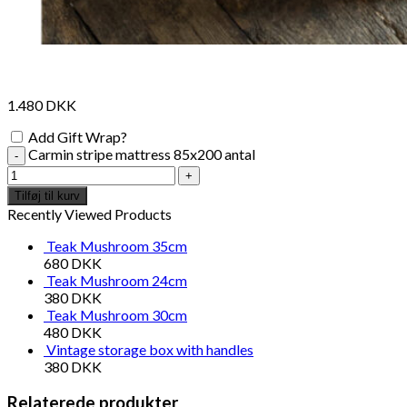
1.480
DKK
Add Gift Wrap?
Carmin stripe mattress 85x200 antal
Tilføj til kurv
Recently Viewed Products
Teak Mushroom 35cm
680
DKK
Teak Mushroom 24cm
380
DKK
Teak Mushroom 30cm
480
DKK
Vintage storage box with handles
380
DKK
Relaterede produkter