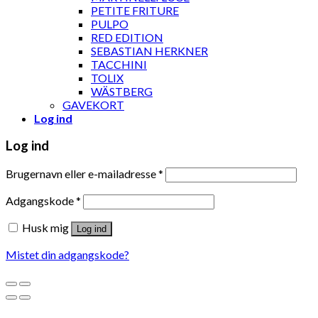
PETITE FRITURE
PULPO
RED EDITION
SEBASTIAN HERKNER
TACCHINI
TOLIX
WÄSTBERG
GAVEKORT
Log ind
Log ind
Brugernavn eller e-mailadresse
*
Adgangskode
*
Husk mig
Log ind
Mistet din adgangskode?