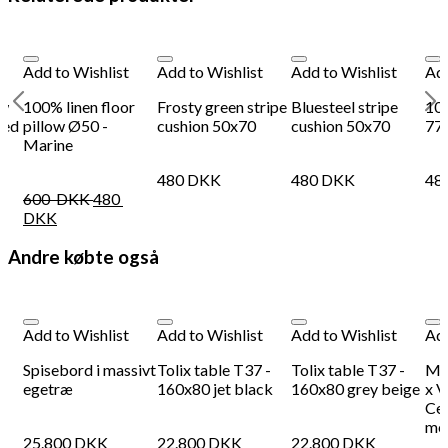
Add to Wishlist
Add to Wishlist
Add to Wishlist
Add
ow
100% linen floor
Frosty green stripe
Bluesteel stripe
100
ped
pillow Ø50 -
cushion 50x70
cushion 50x70
77x
Marine
480
DKK
480
DKK
48
600
DKK
480
DKK
Andre købte også
Add to Wishlist
Add to Wishlist
Add to Wishlist
Add
Spisebord i massivt
Tolix table T37 -
Tolix table T37 -
Mul
egetræ
160x80 jet black
160x80 grey beige
x V
Cei
me
25.800
DKK
22.800
DKK
22.800
DKK