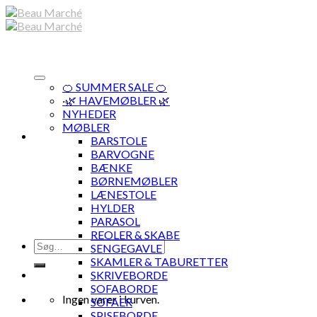
Skip
to
content
🍊 SUMMER SALE 🍊
·🌿 HAVEMØBLER 🌿
NYHEDER
MØBLER
BARSTOLE
BARVOGNE
BÆNKE
BØRNEMØBLER
LÆNESTOLE
HYLDER
PARASOL
REOLER & SKABE
Søg
SENGEGAVLE
efter:
SKAMLER & TABURETTER
SKRIVEBORDE
SOFABORDE
Ingen varer i kurven.
SOFAER
SPISEBORDE