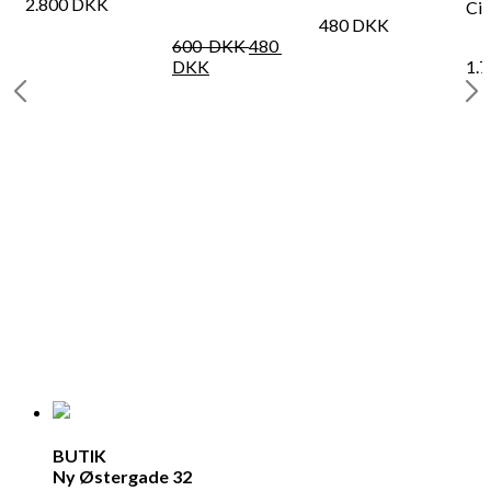
2.800
DKK
Cit
480
DKK
600
DKK
480
DKK
1.
BUTIK
Ny Østergade 32