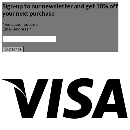
Sign-up to our newsletter and get 10% off
your next purchase
*
indicates required
Email Address
*