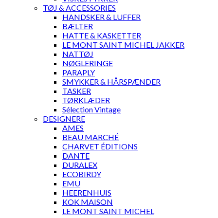
TØJ & ACCESSORIES
HANDSKER & LUFFER
BÆLTER
HATTE & KASKETTER
LE MONT SAINT MICHEL JAKKER
NATTØJ
NØGLERINGE
PARAPLY
SMYKKER & HÅRSPÆNDER
TASKER
TØRKLÆDER
Sélection Vintage
DESIGNERE
AMES
BEAU MARCHÉ
CHARVET ÉDITIONS
DANTE
DURALEX
ECOBIRDY
EMU
HEERENHUIS
KOK MAISON
LE MONT SAINT MICHEL