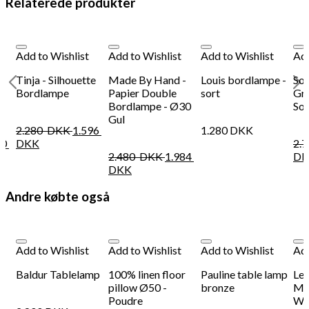
Relaterede produkter
Add to Wishlist
Add to Wishlist
Add to Wishlist
Add
Tinja - Silhouette
Made By Hand -
Louis bordlampe -
Sof
Bordlampe
Papier Double
sort
Gra
Bordlampe - Ø30
So
Gul
2.280
DKK
1.596
1.280
DKK
60
DKK
2.
2.480
DKK
1.984
DK
DKK
Andre købte også
Add to Wishlist
Add to Wishlist
Add to Wishlist
Add
Baldur Tablelamp
100% linen floor
Pauline table lamp
Le 
pillow Ø50 -
bronze
Me
Poudre
Wor