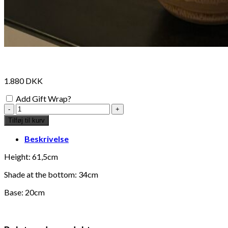
1.880
DKK
Add Gift Wrap?
Meline
Bordlampe
Tilføj til kurv
antal
Beskrivelse
Height: 61,5cm
Shade at the bottom: 34cm
Base: 20cm