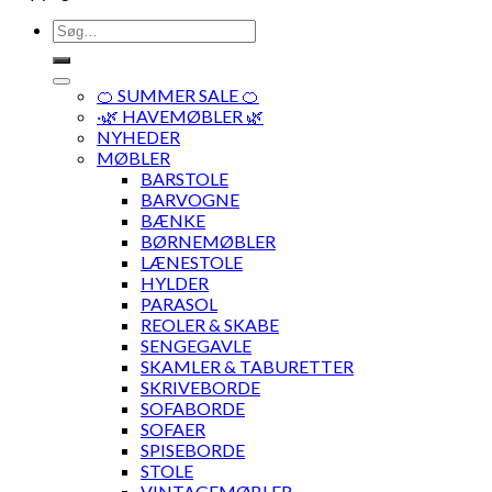
Søg
efter:
🍊 SUMMER SALE 🍊
·🌿 HAVEMØBLER 🌿
NYHEDER
MØBLER
BARSTOLE
BARVOGNE
BÆNKE
BØRNEMØBLER
LÆNESTOLE
HYLDER
PARASOL
REOLER & SKABE
SENGEGAVLE
SKAMLER & TABURETTER
SKRIVEBORDE
SOFABORDE
SOFAER
SPISEBORDE
STOLE
VINTAGEMØBLER