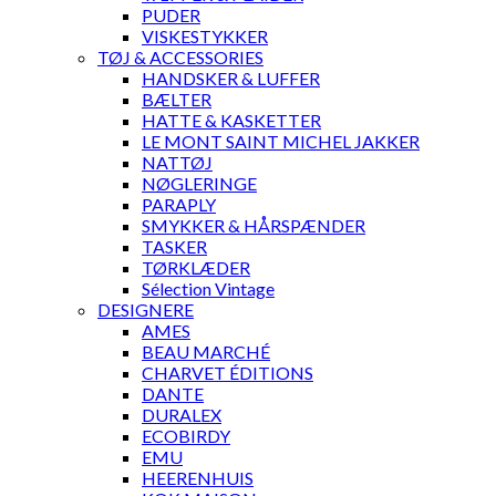
PUDER
VISKESTYKKER
TØJ & ACCESSORIES
HANDSKER & LUFFER
BÆLTER
HATTE & KASKETTER
LE MONT SAINT MICHEL JAKKER
NATTØJ
NØGLERINGE
PARAPLY
SMYKKER & HÅRSPÆNDER
TASKER
TØRKLÆDER
Sélection Vintage
DESIGNERE
AMES
BEAU MARCHÉ
CHARVET ÉDITIONS
DANTE
DURALEX
ECOBIRDY
EMU
HEERENHUIS