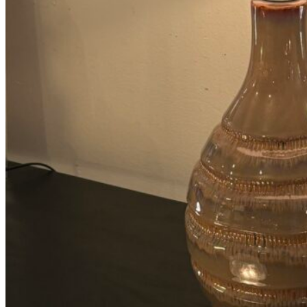
398
DKK
Tilføj til kurv
39
Se kurv
Kasse