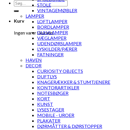
Søg
STOLE
efter:
VINTAGEMØBLER
LAMPER
Kurv
LOFTLAMPER
BORDLAMPER
GULVLAMPER
Ingen varer i kurven.
VÆGLAMPER
UDENDØRSLAMPER
LYSKILDER/PÆRER
FATNINGER
HAVEN
DECOR
CURIOSITY OBJECTS
DUFTLYS
KNAGERÆKKER & STUMTJENERE
KONTORARTIKLER
NOTESBØGER
KORT
KUNST
LYSESTAGER
MOBILE - UROER
PLAKATER
DØRMÅTTER & DØRSTOPPER