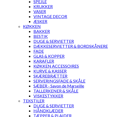
SPEJLE
KRUKKER
VASER
VINTAGE DECOR
ÆSKER
KØKKEN
BAKKER
BESTIK
DUGE & SERVIETTER
DÆKKESERVIETTER & BORDSKÅNERE
FADE
GLAS & KOPPER
KARAFLER
KØKKEN ACCESSOIRES
KURVE & KASSER
SKÆREBRÆTTER
SERVERINGSFADE & SKÅLE
SÆBER - Savon de Marseille
TALLERKENER & SKÅLE
VISKESTYKKER
TEKSTILER
DUGE & SERVIETTER
HÅNDKLÆDER
TÆPPER & PLAIDER