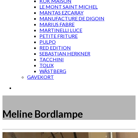
KOK MAISON
LE MONT SAINT MICHEL
MANTAS EZCARAY
MANUFACTURE DE DIGOIN
MARIUS FABRE
MARTINELLI LUCE
PETITE FRITURE
PULPO
RED EDITION
SEBASTIAN HERKNER
TACCHINI
TOLIX
WÄSTBERG
GAVEKORT
Meline Bordlampe
Måske kunne nogle af disse produkter have din