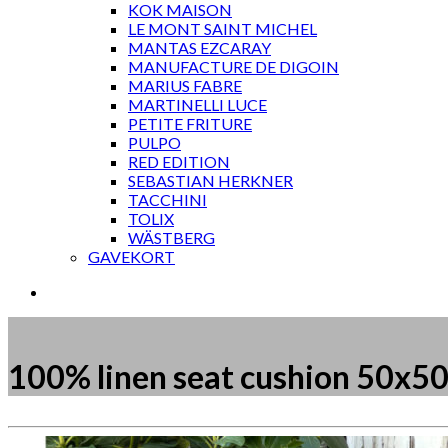
KOK MAISON
LE MONT SAINT MICHEL
MANTAS EZCARAY
MANUFACTURE DE DIGOIN
MARIUS FABRE
MARTINELLI LUCE
PETITE FRITURE
PULPO
RED EDITION
SEBASTIAN HERKNER
TACCHINI
TOLIX
WÄSTBERG
GAVEKORT
100% linen seat cushion 50x50
Måske kunne nogle af disse produkter have din inte