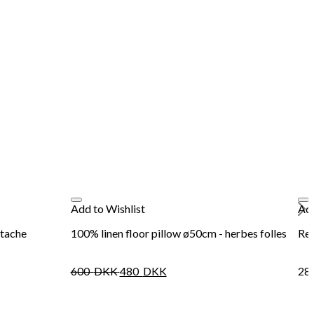
Add to Wishlist
Add
stache
100% linen floor pillow ø50cm - herbes folles
Red
600
DKK
480
DKK
28