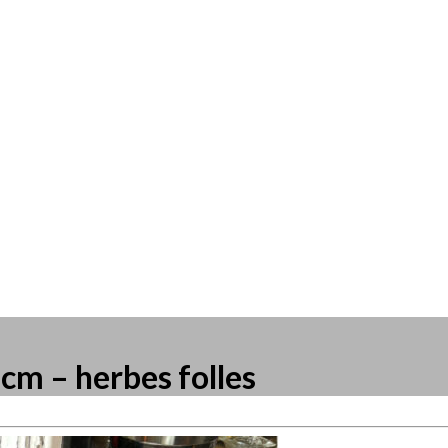
cm – herbes folles
resse?