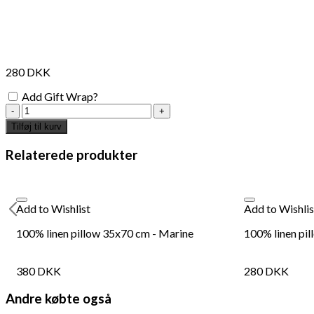
280
DKK
Add Gift Wrap?
100%
linen
Tilføj til kurv
seat
cushion
Relaterede produkter
50x50cm
-
herbes
folles
Add to Wishlist
Add to Wishlis
antal
100% linen pillow 35x70 cm - Marine
100% linen pi
380
DKK
280
DKK
Andre købte også