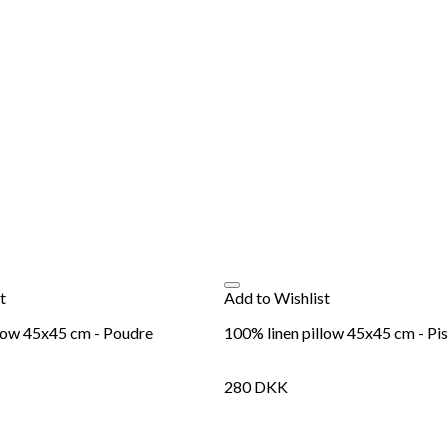
t
Add to Wishlist
llow 45x45 cm - Poudre
100% linen pillow 45x45 cm - Pi
280
DKK