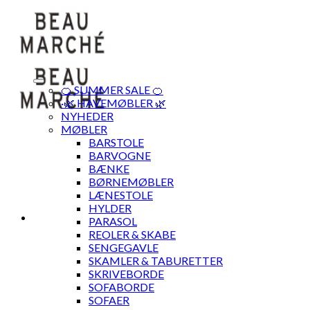
Skip
to
content
🍊 SUMMER SALE 🍊
·🌿 HAVEMØBLER 🌿
NYHEDER
MØBLER
BARSTOLE
BARVOGNE
BÆNKE
BØRNEMØBLER
LÆNESTOLE
HYLDER
PARASOL
REOLER & SKABE
SENGEGAVLE
SKAMLER & TABURETTER
SKRIVEBORDE
SOFABORDE
SOFAER