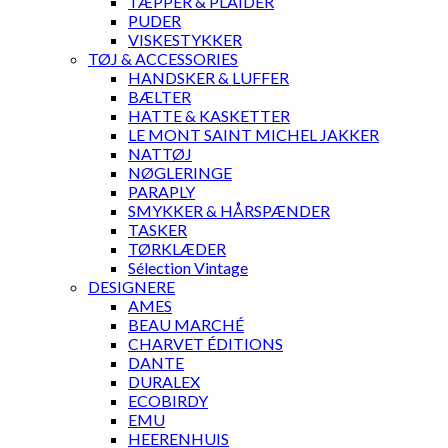
TÆPPER & PLAIDER
PUDER
VISKESTYKKER
TØJ & ACCESSORIES
HANDSKER & LUFFER
BÆLTER
HATTE & KASKETTER
LE MONT SAINT MICHEL JAKKER
NATTØJ
NØGLERINGE
PARAPLY
SMYKKER & HÅRSPÆNDER
TASKER
TØRKLÆDER
Sélection Vintage
DESIGNERE
AMES
BEAU MARCHÉ
CHARVET ÉDITIONS
DANTE
DURALEX
ECOBIRDY
EMU
HEERENHUIS