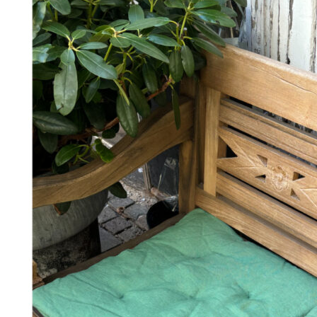
Add to Wishlist
"Choucroute" Plakat - Peter Kjær-Andersen 70x100 cm
368
DKK
Tilføj til kurv