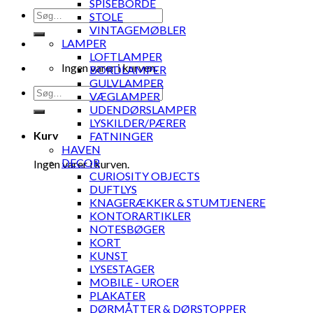
SPISEBORDE
Søg
STOLE
efter:
VINTAGEMØBLER
LAMPER
LOFTLAMPER
Ingen varer i kurven.
BORDLAMPER
GULVLAMPER
Søg
VÆGLAMPER
efter:
UDENDØRSLAMPER
LYSKILDER/PÆRER
Kurv
FATNINGER
HAVEN
DECOR
Ingen varer i kurven.
CURIOSITY OBJECTS
DUFTLYS
KNAGERÆKKER & STUMTJENERE
KONTORARTIKLER
NOTESBØGER
KORT
KUNST
LYSESTAGER
MOBILE - UROER
PLAKATER
DØRMÅTTER & DØRSTOPPER