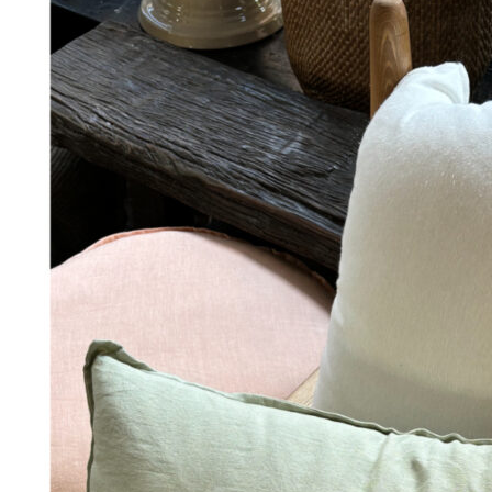
Add to Wishlist
hand embroidered velvet box, red 5cm
180
DKK
Tilføj til kurv