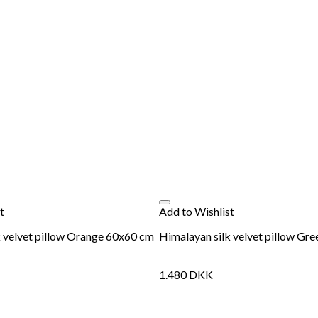
t
Add to Wishlist
k velvet pillow Orange 60x60 cm
Himalayan silk velvet pillow Gr
1.480
DKK