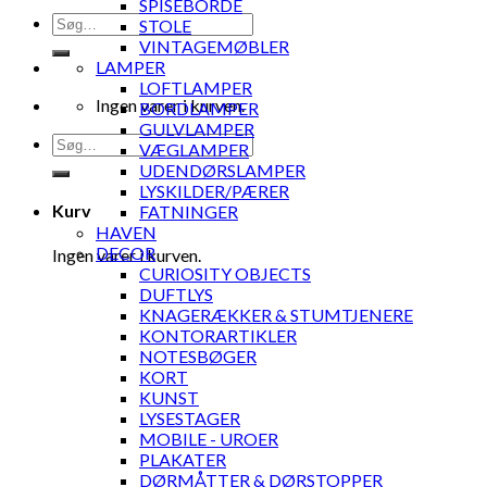
SPISEBORDE
Søg
STOLE
efter:
VINTAGEMØBLER
LAMPER
LOFTLAMPER
Ingen varer i kurven.
BORDLAMPER
GULVLAMPER
Søg
VÆGLAMPER
efter:
UDENDØRSLAMPER
LYSKILDER/PÆRER
Kurv
FATNINGER
HAVEN
DECOR
Ingen varer i kurven.
CURIOSITY OBJECTS
DUFTLYS
KNAGERÆKKER & STUMTJENERE
KONTORARTIKLER
NOTESBØGER
KORT
KUNST
LYSESTAGER
MOBILE - UROER
PLAKATER
DØRMÅTTER & DØRSTOPPER