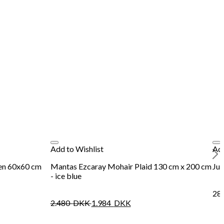
Add to Wishlist
Add
een 60x60 cm
Mantas Ezcaray Mohair Plaid 130 cm x 200 cm
Jul
- ice blue
28
2.480
DKK
1.984
DKK