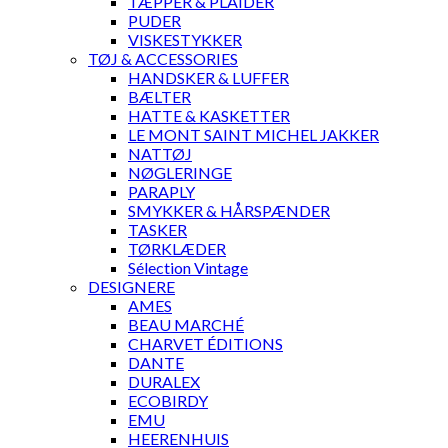
TÆPPER & PLAIDER
PUDER
VISKESTYKKER
TØJ & ACCESSORIES
HANDSKER & LUFFER
BÆLTER
HATTE & KASKETTER
LE MONT SAINT MICHEL JAKKER
NATTØJ
NØGLERINGE
PARAPLY
SMYKKER & HÅRSPÆNDER
TASKER
TØRKLÆDER
Sélection Vintage
DESIGNERE
AMES
BEAU MARCHÉ
CHARVET ÉDITIONS
DANTE
DURALEX
ECOBIRDY
EMU
HEERENHUIS