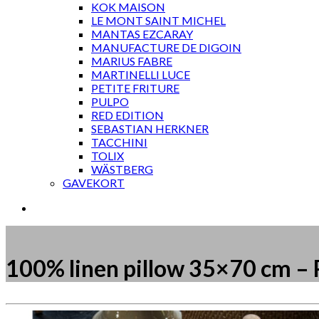
KOK MAISON
LE MONT SAINT MICHEL
MANTAS EZCARAY
MANUFACTURE DE DIGOIN
MARIUS FABRE
MARTINELLI LUCE
PETITE FRITURE
PULPO
RED EDITION
SEBASTIAN HERKNER
TACCHINI
TOLIX
WÄSTBERG
GAVEKORT
100% linen pillow 35×70 cm – 
Måske kunne nogle af disse produkter have din inte