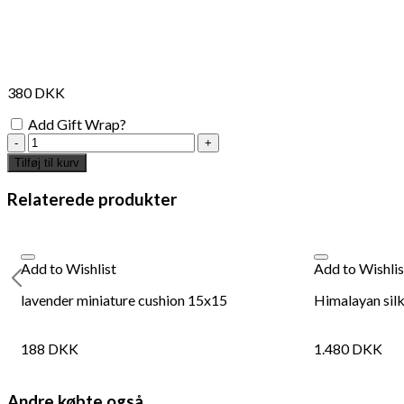
380
DKK
Add Gift Wrap?
100%
linen
Tilføj til kurv
pillow
35x70
Relaterede produkter
cm
-
Pistache
antal
Add to Wishlist
Add to Wishlis
lavender miniature cushion 15x15
Himalayan sil
188
DKK
1.480
DKK
Andre købte også