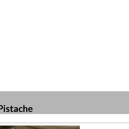
Pistache
resse?