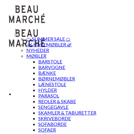
Skip
to
content
🍊 SUMMER SALE 🍊
·🌿 HAVEMØBLER 🌿
NYHEDER
MØBLER
BARSTOLE
BARVOGNE
BÆNKE
BØRNEMØBLER
LÆNESTOLE
HYLDER
PARASOL
REOLER & SKABE
SENGEGAVLE
SKAMLER & TABURETTER
SKRIVEBORDE
SOFABORDE
SOFAER