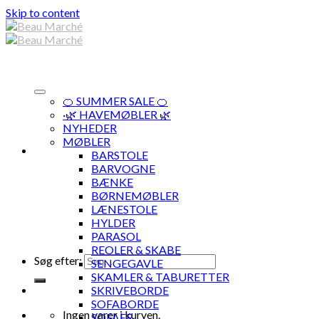
Skip to content
🍊 SUMMER SALE 🍊
·🌿 HAVEMØBLER 🌿
NYHEDER
MØBLER
BARSTOLE
BARVOGNE
BÆNKE
BØRNEMØBLER
LÆNESTOLE
HYLDER
PARASOL
REOLER & SKABE
Søg efter:
SENGEGAVLE
SKAMLER & TABURETTER
SKRIVEBORDE
SOFABORDE
Ingen varer i kurven.
SOFAER