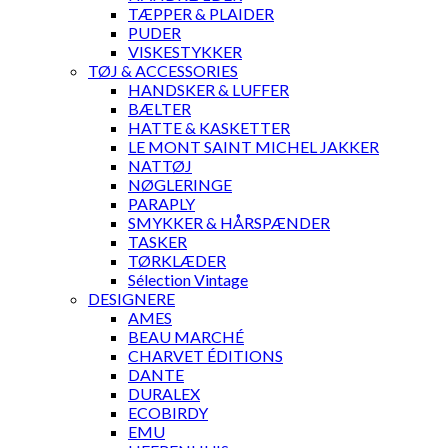
TÆPPER & PLAIDER
PUDER
VISKESTYKKER
TØJ & ACCESSORIES
HANDSKER & LUFFER
BÆLTER
HATTE & KASKETTER
LE MONT SAINT MICHEL JAKKER
NATTØJ
NØGLERINGE
PARAPLY
SMYKKER & HÅRSPÆNDER
TASKER
TØRKLÆDER
Sélection Vintage
DESIGNERE
AMES
BEAU MARCHÉ
CHARVET ÉDITIONS
DANTE
DURALEX
ECOBIRDY
EMU