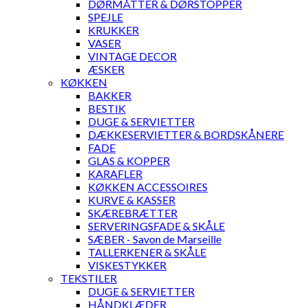
DØRMÅTTER & DØRSTOPPER
SPEJLE
KRUKKER
VASER
VINTAGE DECOR
ÆSKER
KØKKEN
BAKKER
BESTIK
DUGE & SERVIETTER
DÆKKESERVIETTER & BORDSKÅNERE
FADE
GLAS & KOPPER
KARAFLER
KØKKEN ACCESSOIRES
KURVE & KASSER
SKÆREBRÆTTER
SERVERINGSFADE & SKÅLE
SÆBER - Savon de Marseille
TALLERKENER & SKÅLE
VISKESTYKKER
TEKSTILER
DUGE & SERVIETTER
HÅNDKLÆDER