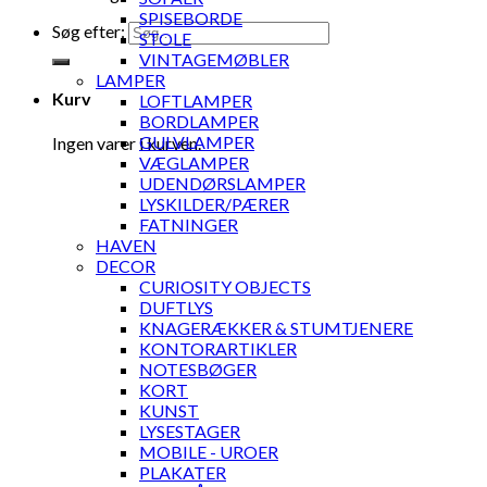
SPISEBORDE
Søg efter:
STOLE
VINTAGEMØBLER
LAMPER
Kurv
LOFTLAMPER
BORDLAMPER
GULVLAMPER
Ingen varer i kurven.
VÆGLAMPER
UDENDØRSLAMPER
LYSKILDER/PÆRER
FATNINGER
HAVEN
DECOR
CURIOSITY OBJECTS
DUFTLYS
KNAGERÆKKER & STUMTJENERE
KONTORARTIKLER
NOTESBØGER
KORT
KUNST
LYSESTAGER
MOBILE - UROER
PLAKATER