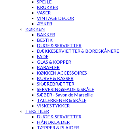
SPEJLE
KRUKKER
VASER
VINTAGE DECOR
ÆSKER
KØKKEN
BAKKER
BESTIK
DUGE & SERVIETTER
DÆKKESERVIETTER & BORDSKÅNERE
FADE
GLAS & KOPPER
KARAFLER
KØKKEN ACCESSOIRES
KURVE & KASSER
SKÆREBRÆTTER
SERVERINGSFADE & SKÅLE
SÆBER - Savon de Marseille
TALLERKENER & SKÅLE
VISKESTYKKER
TEKSTILER
DUGE & SERVIETTER
HÅNDKLÆDER
TÆPPER & PLAIDER