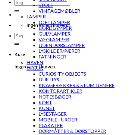
Søg
STOLE
efter:
VINTAGEMØBLER
LAMPER
LOFTLAMPER
Ingen varer i kurven.
BORDLAMPER
GULVLAMPER
Søg
VÆGLAMPER
efter:
UDENDØRSLAMPER
LYSKILDER/PÆRER
Kurv
FATNINGER
HAVEN
Ingen varer i kurven.
DECOR
CURIOSITY OBJECTS
DUFTLYS
KNAGERÆKKER & STUMTJENERE
KONTORARTIKLER
NOTESBØGER
KORT
KUNST
LYSESTAGER
MOBILE - UROER
PLAKATER
DØRMÅTTER & DØRSTOPPER