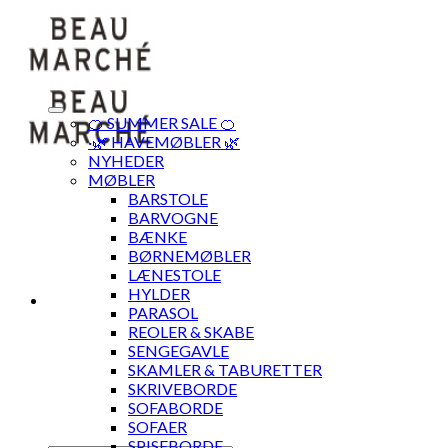
Skip
to
content
🍊 SUMMER SALE 🍊
·🌿 HAVEMØBLER 🌿
NYHEDER
MØBLER
BARSTOLE
BARVOGNE
BÆNKE
BØRNEMØBLER
LÆNESTOLE
HYLDER
PARASOL
REOLER & SKABE
SENGEGAVLE
SKAMLER & TABURETTER
SKRIVEBORDE
SOFABORDE
SOFAER
SPISEBORDE