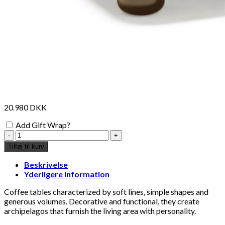
Add to Wishlist
Add
dørmåtte lavet af kokosnød
"Ch
398
DKK
Tilføj til kurv
36
Se kurv
Kasse
20.980
DKK
Add Gift Wrap?
Mogg
x
Tilføj til kurv
DAINELLI
STUDIO
Beskrivelse
-
Yderligere information
BILBAO
rectangluar
Coffee tables characterized by soft lines, simple shapes and
coffee
generous volumes. Decorative and functional, they create
table
archipelagos that furnish the living area with personality.
antal