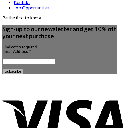
Kontakt
Job Opportunities
Be the first to know
Sign-up to our newsletter and get 10% off
your next purchase
*
indicates required
Email Address
*