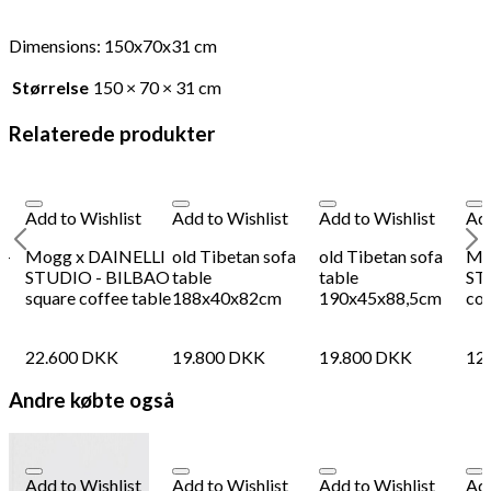
Dimensions: 150x70x31 cm
Størrelse
150 × 70 × 31 cm
Relaterede produkter
Add to Wishlist
Add to Wishlist
Add to Wishlist
Add
 -
Mogg x DAINELLI
old Tibetan sofa
old Tibetan sofa
Mo
STUDIO - BILBAO
table
table
ST
square coffee table
188x40x82cm
190x45x88,5cm
cof
22.600
DKK
19.800
DKK
19.800
DKK
12
Andre købte også
Add to Wishlist
Add to Wishlist
Add to Wishlist
Add