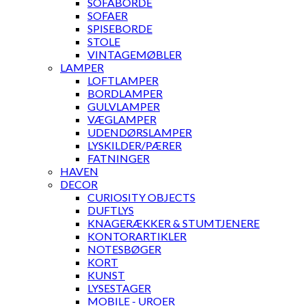
SOFABORDE
SOFAER
SPISEBORDE
STOLE
VINTAGEMØBLER
LAMPER
LOFTLAMPER
BORDLAMPER
GULVLAMPER
VÆGLAMPER
UDENDØRSLAMPER
LYSKILDER/PÆRER
FATNINGER
HAVEN
DECOR
CURIOSITY OBJECTS
DUFTLYS
KNAGERÆKKER & STUMTJENERE
KONTORARTIKLER
NOTESBØGER
KORT
KUNST
LYSESTAGER
MOBILE - UROER