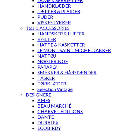
DUGE & SERVIETTER
HÅNDKLÆDER
TÆPPER & PLAIDER
PUDER
VISKESTYKKER
TØJ & ACCESSORIES
HANDSKER & LUFFER
BÆLTER
HATTE & KASKETTER
LE MONT SAINT MICHEL JAKKER
NATTØJ
NØGLERINGE
PARAPLY
SMYKKER & HÅRSPÆNDER
TASKER
TØRKLÆDER
Sélection Vintage
DESIGNERE
AMES
BEAU MARCHÉ
CHARVET ÉDITIONS
DANTE
DURALEX
ECOBIRDY