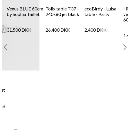
Venus BLUE 60cm
Tolix table T37 -
ecoBirdy - Luisa
Him
by Sophia Taillet
240x80 jet black
table - Party
vel
60
31.500
DKK
26.400
DKK
2.400
DKK
1.
set
-
vid