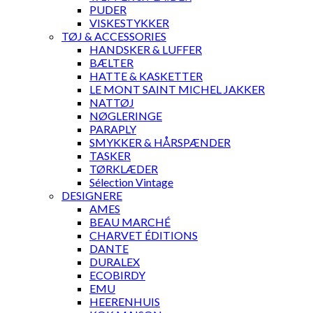
PUDER
VISKESTYKKER
TØJ & ACCESSORIES
HANDSKER & LUFFER
BÆLTER
HATTE & KASKETTER
LE MONT SAINT MICHEL JAKKER
NATTØJ
NØGLERINGE
PARAPLY
SMYKKER & HÅRSPÆNDER
TASKER
TØRKLÆDER
Sélection Vintage
DESIGNERE
AMES
BEAU MARCHÉ
CHARVET ÉDITIONS
DANTE
DURALEX
ECOBIRDY
EMU
HEERENHUIS