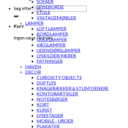
SOFAER
SPISEBORDE
Søg efter:
STOLE
VINTAGEMØBLER
LAMPER
Kurv
LOFTLAMPER
BORDLAMPER
Ingen varer i kurven.
GULVLAMPER
VÆGLAMPER
UDENDØRSLAMPER
LYSKILDER/PÆRER
FATNINGER
HAVEN
DECOR
CURIOSITY OBJECTS
DUFTLYS
KNAGERÆKKER & STUMTJENERE
KONTORARTIKLER
NOTESBØGER
KORT
KUNST
LYSESTAGER
MOBILE - UROER
PLAKATER