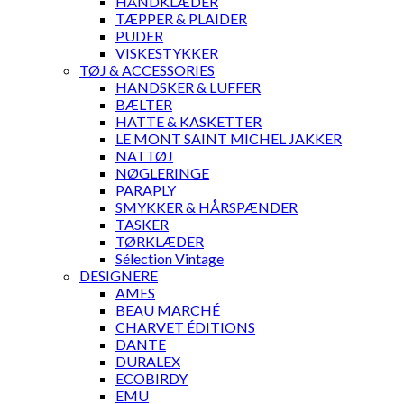
HÅNDKLÆDER
TÆPPER & PLAIDER
PUDER
VISKESTYKKER
TØJ & ACCESSORIES
HANDSKER & LUFFER
BÆLTER
HATTE & KASKETTER
LE MONT SAINT MICHEL JAKKER
NATTØJ
NØGLERINGE
PARAPLY
SMYKKER & HÅRSPÆNDER
TASKER
TØRKLÆDER
Sélection Vintage
DESIGNERE
AMES
BEAU MARCHÉ
CHARVET ÉDITIONS
DANTE
DURALEX
ECOBIRDY
EMU