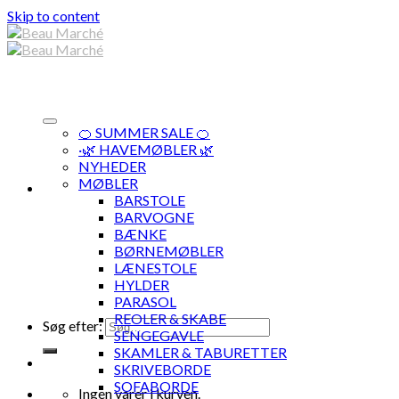
Skip to content
🍊 SUMMER SALE 🍊
·🌿 HAVEMØBLER 🌿
NYHEDER
MØBLER
BARSTOLE
BARVOGNE
BÆNKE
BØRNEMØBLER
LÆNESTOLE
HYLDER
PARASOL
REOLER & SKABE
Søg efter:
SENGEGAVLE
SKAMLER & TABURETTER
SKRIVEBORDE
SOFABORDE
Ingen varer i kurven.