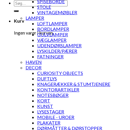
SPISEBORDE
Søg
STOLE
efter:
VINTAGEMØBLER
LAMPER
Kurv
LOFTLAMPER
BORDLAMPER
Ingen varer i kurven.
GULVLAMPER
VÆGLAMPER
UDENDØRSLAMPER
LYSKILDER/PÆRER
FATNINGER
HAVEN
DECOR
CURIOSITY OBJECTS
DUFTLYS
KNAGERÆKKER & STUMTJENERE
KONTORARTIKLER
NOTESBØGER
KORT
KUNST
LYSESTAGER
MOBILE - UROER
PLAKATER
DØRMÅTTER & DØRSTOPPER