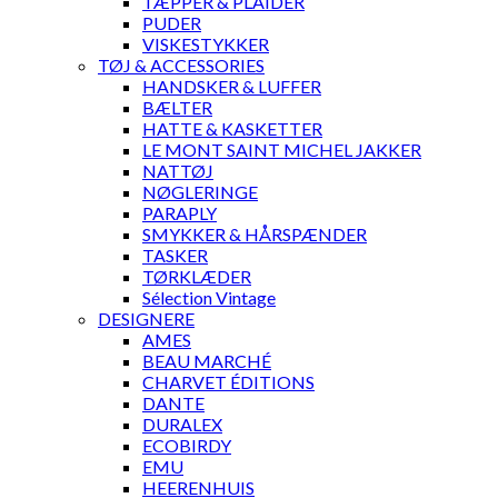
TÆPPER & PLAIDER
PUDER
VISKESTYKKER
TØJ & ACCESSORIES
HANDSKER & LUFFER
BÆLTER
HATTE & KASKETTER
LE MONT SAINT MICHEL JAKKER
NATTØJ
NØGLERINGE
PARAPLY
SMYKKER & HÅRSPÆNDER
TASKER
TØRKLÆDER
Sélection Vintage
DESIGNERE
AMES
BEAU MARCHÉ
CHARVET ÉDITIONS
DANTE
DURALEX
ECOBIRDY
EMU
HEERENHUIS