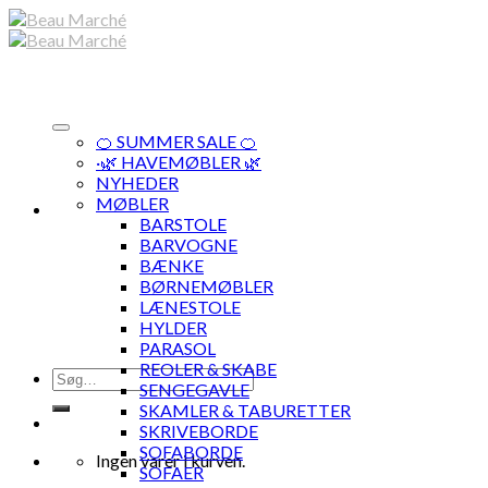
Skip
to
content
🍊 SUMMER SALE 🍊
·🌿 HAVEMØBLER 🌿
NYHEDER
MØBLER
BARSTOLE
BARVOGNE
BÆNKE
BØRNEMØBLER
LÆNESTOLE
HYLDER
PARASOL
REOLER & SKABE
Søg
SENGEGAVLE
efter:
SKAMLER & TABURETTER
SKRIVEBORDE
SOFABORDE
Ingen varer i kurven.
SOFAER