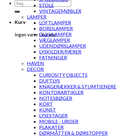
Søg
STOLE
efter:
VINTAGEMØBLER
LAMPER
Kurv
LOFTLAMPER
BORDLAMPER
GULVLAMPER
Ingen varer i kurven.
VÆGLAMPER
UDENDØRSLAMPER
LYSKILDER/PÆRER
FATNINGER
HAVEN
DECOR
CURIOSITY OBJECTS
DUFTLYS
KNAGERÆKKER & STUMTJENERE
KONTORARTIKLER
NOTESBØGER
KORT
KUNST
LYSESTAGER
MOBILE - UROER
PLAKATER
DØRMÅTTER & DØRSTOPPER