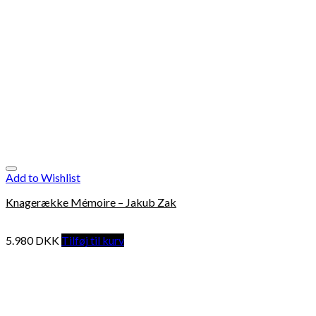
Add to Wishlist
Knagerække Mémoire – Jakub Zak
5.980
DKK
Tilføj til kurv