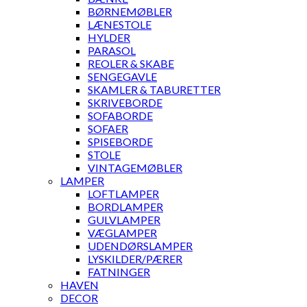
BØRNEMØBLER
LÆNESTOLE
HYLDER
PARASOL
REOLER & SKABE
SENGEGAVLE
SKAMLER & TABURETTER
SKRIVEBORDE
SOFABORDE
SOFAER
SPISEBORDE
STOLE
VINTAGEMØBLER
LAMPER
LOFTLAMPER
BORDLAMPER
GULVLAMPER
VÆGLAMPER
UDENDØRSLAMPER
LYSKILDER/PÆRER
FATNINGER
HAVEN
DECOR