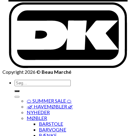
Copyright 2026 ©
Beau Marché
Søg
efter:
🍊 SUMMER SALE 🍊
·🌿 HAVEMØBLER 🌿
NYHEDER
MØBLER
BARSTOLE
BARVOGNE
BÆNKE