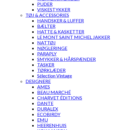
PUDER
VISKESTYKKER
TØJ & ACCESSORIES
HANDSKER & LUFFER
BÆLTER
HATTE & KASKETTER
LE MONT SAINT MICHEL JAKKER
NATTØJ
NØGLERINGE
PARAPLY
SMYKKER & HÅRSPÆNDER
TASKER
TØRKLÆDER
Sélection Vintage
DESIGNERE
AMES
BEAU MARCHÉ
CHARVET ÉDITIONS
DANTE
DURALEX
ECOBIRDY
EMU
HEERENHUIS