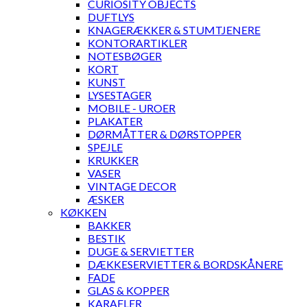
CURIOSITY OBJECTS
DUFTLYS
KNAGERÆKKER & STUMTJENERE
KONTORARTIKLER
NOTESBØGER
KORT
KUNST
LYSESTAGER
MOBILE - UROER
PLAKATER
DØRMÅTTER & DØRSTOPPER
SPEJLE
KRUKKER
VASER
VINTAGE DECOR
ÆSKER
KØKKEN
BAKKER
BESTIK
DUGE & SERVIETTER
DÆKKESERVIETTER & BORDSKÅNERE
FADE
GLAS & KOPPER
KARAFLER