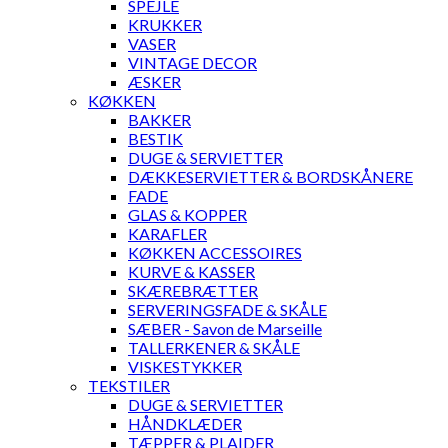
SPEJLE
KRUKKER
VASER
VINTAGE DECOR
ÆSKER
KØKKEN
BAKKER
BESTIK
DUGE & SERVIETTER
DÆKKESERVIETTER & BORDSKÅNERE
FADE
GLAS & KOPPER
KARAFLER
KØKKEN ACCESSOIRES
KURVE & KASSER
SKÆREBRÆTTER
SERVERINGSFADE & SKÅLE
SÆBER - Savon de Marseille
TALLERKENER & SKÅLE
VISKESTYKKER
TEKSTILER
DUGE & SERVIETTER
HÅNDKLÆDER
TÆPPER & PLAIDER