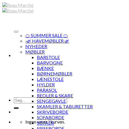
Skip
to
content
🍊 SUMMER SALE 🍊
·🌿 HAVEMØBLER 🌿
NYHEDER
MØBLER
BARSTOLE
BARVOGNE
BÆNKE
BØRNEMØBLER
LÆNESTOLE
HYLDER
PARASOL
REOLER & SKABE
Søg
SENGEGAVLE
efter:
SKAMLER & TABURETTER
SKRIVEBORDE
SOFABORDE
Ingen varer i kurven.
SOFAER
SPISEBORDE