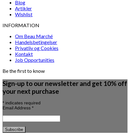
Blog
Artikler
Wishlist
INFORMATION
Om Beau Marché
Handelsbetingelser
Privatliv og Cookies
Kontakt
Job Opportunities
Be the first to know
Sign-up to our newsletter and get 10% off
your next purchase
*
indicates required
Email Address
*