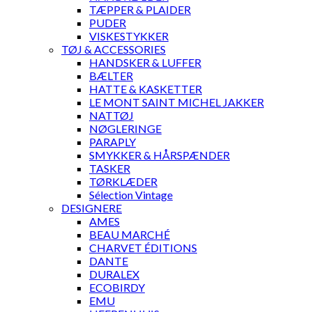
TÆPPER & PLAIDER
PUDER
VISKESTYKKER
TØJ & ACCESSORIES
HANDSKER & LUFFER
BÆLTER
HATTE & KASKETTER
LE MONT SAINT MICHEL JAKKER
NATTØJ
NØGLERINGE
PARAPLY
SMYKKER & HÅRSPÆNDER
TASKER
TØRKLÆDER
Sélection Vintage
DESIGNERE
AMES
BEAU MARCHÉ
CHARVET ÉDITIONS
DANTE
DURALEX
ECOBIRDY
EMU