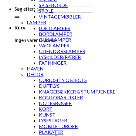
SPISEBORDE
Søg efter:
STOLE
VINTAGEMØBLER
LAMPER
Kurv
LOFTLAMPER
BORDLAMPER
GULVLAMPER
Ingen varer i kurven.
VÆGLAMPER
UDENDØRSLAMPER
LYSKILDER/PÆRER
FATNINGER
HAVEN
DECOR
CURIOSITY OBJECTS
DUFTLYS
KNAGERÆKKER & STUMTJENERE
KONTORARTIKLER
NOTESBØGER
KORT
KUNST
LYSESTAGER
MOBILE - UROER
PLAKATER