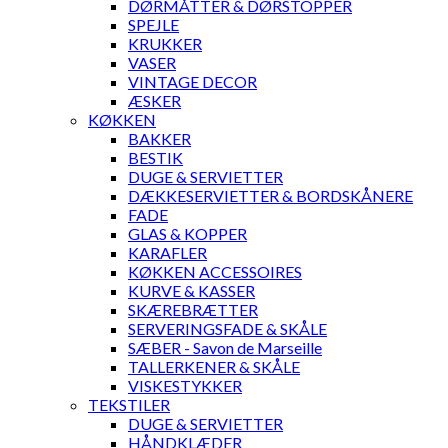
DØRMÅTTER & DØRSTOPPER
SPEJLE
KRUKKER
VASER
VINTAGE DECOR
ÆSKER
KØKKEN
BAKKER
BESTIK
DUGE & SERVIETTER
DÆKKESERVIETTER & BORDSKÅNERE
FADE
GLAS & KOPPER
KARAFLER
KØKKEN ACCESSOIRES
KURVE & KASSER
SKÆREBRÆTTER
SERVERINGSFADE & SKÅLE
SÆBER - Savon de Marseille
TALLERKENER & SKÅLE
VISKESTYKKER
TEKSTILER
DUGE & SERVIETTER
HÅNDKLÆDER