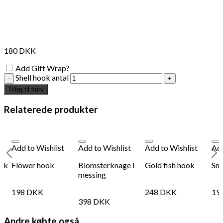
Måske kunne nogle af disse produkter have din
interesse?
180
DKK
Add Gift Wrap?
Shell hook antal
Tilføj til kurv
Relaterede produkter
Add to Wishlist
Add to Wishlist
Add to Wishlist
Add
ook
Flower hook
Blomsterknage i
Gold fish hook
Sma
messing
198
DKK
248
DKK
19
Add to Wishlist
Add
398
DKK
Brown Velvet Embroidery Mushroom 1
Pla
Andre købte også