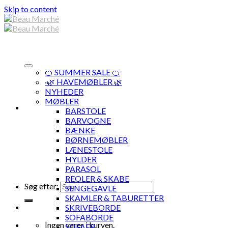
Skip to content
🍊 SUMMER SALE 🍊
·🌿 HAVEMØBLER 🌿
NYHEDER
MØBLER
BARSTOLE
BARVOGNE
BÆNKE
BØRNEMØBLER
LÆNESTOLE
HYLDER
PARASOL
REOLER & SKABE
Søg efter:
SENGEGAVLE
SKAMLER & TABURETTER
SKRIVEBORDE
SOFABORDE
Ingen varer i kurven.
SOFAER