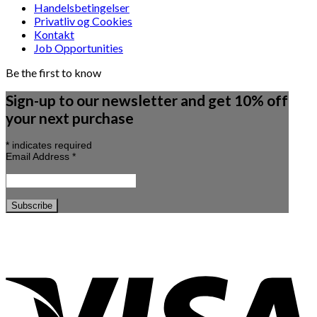
Handelsbetingelser
Privatliv og Cookies
Kontakt
Job Opportunities
Be the first to know
Sign-up to our newsletter and get 10% off
your next purchase
*
indicates required
Email Address
*