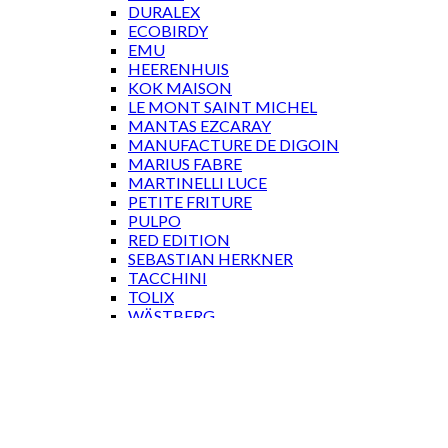
DURALEX
ECOBIRDY
EMU
HEERENHUIS
KOK MAISON
LE MONT SAINT MICHEL
MANTAS EZCARAY
MANUFACTURE DE DIGOIN
MARIUS FABRE
MARTINELLI LUCE
PETITE FRITURE
PULPO
RED EDITION
SEBASTIAN HERKNER
TACCHINI
TOLIX
WÄSTBERG
GAVEKORT
Log ind
Log ind
Brugernavn eller e-mailadresse
*