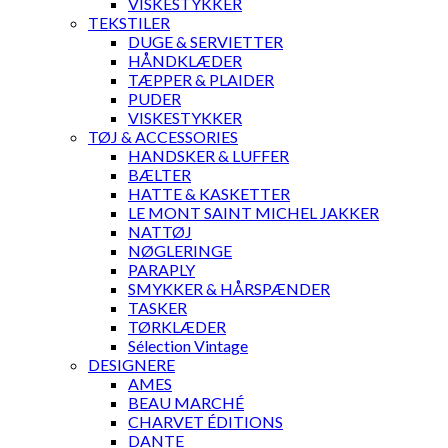
VISKESTYKKER
TEKSTILER
DUGE & SERVIETTER
HÅNDKLÆDER
TÆPPER & PLAIDER
PUDER
VISKESTYKKER
TØJ & ACCESSORIES
HANDSKER & LUFFER
BÆLTER
HATTE & KASKETTER
LE MONT SAINT MICHEL JAKKER
NATTØJ
NØGLERINGE
PARAPLY
SMYKKER & HÅRSPÆNDER
TASKER
TØRKLÆDER
Sélection Vintage
DESIGNERE
AMES
BEAU MARCHÉ
CHARVET ÉDITIONS
DANTE