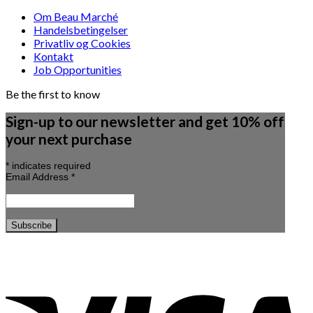
Om Beau Marché
Handelsbetingelser
Privatliv og Cookies
Kontakt
Job Opportunities
Be the first to know
Sign-up to our newsletter and get 10% off
your next purchase
*
indicates required
Email Address
*