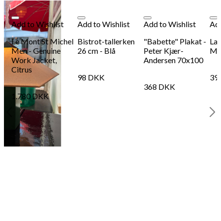
Add to Wishlist
Add to Wishlist
Add to Wishlist
Add
Le Mont St Michel
Bistrot-tallerken
"Babette" Plakat -
Lav
Men - Genuine
26 cm - Blå
Peter Kjær-
Ma
Work Jacket,
Andersen 70x100
Citrus
98
DKK
39
368
DKK
1.780
DKK