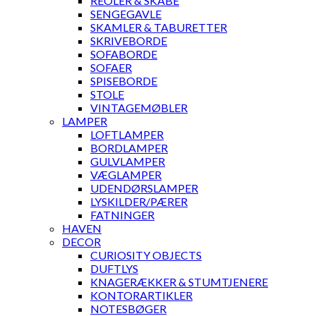
REOLER & SKABE
SENGEGAVLE
SKAMLER & TABURETTER
SKRIVEBORDE
SOFABORDE
SOFAER
SPISEBORDE
STOLE
VINTAGEMØBLER
LAMPER
LOFTLAMPER
BORDLAMPER
GULVLAMPER
VÆGLAMPER
UDENDØRSLAMPER
LYSKILDER/PÆRER
FATNINGER
HAVEN
DECOR
CURIOSITY OBJECTS
DUFTLYS
KNAGERÆKKER & STUMTJENERE
KONTORARTIKLER
NOTESBØGER