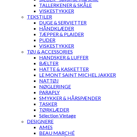
TALLERKENER & SKÅLE
VISKESTYKKER
TEKSTILER
DUGE & SERVIETTER
HÅNDKLÆDER
TÆPPER & PLAIDER
PUDER
VISKESTYKKER
TØJ & ACCESSORIES
HANDSKER & LUFFER
BÆLTER
HATTE & KASKETTER
LE MONT SAINT MICHEL JAKKER
NATTØJ
NØGLERINGE
PARAPLY
SMYKKER & HÅRSPÆNDER
TASKER
TØRKLÆDER
Sélection Vintage
DESIGNERE
AMES
BEAU MARCHÉ