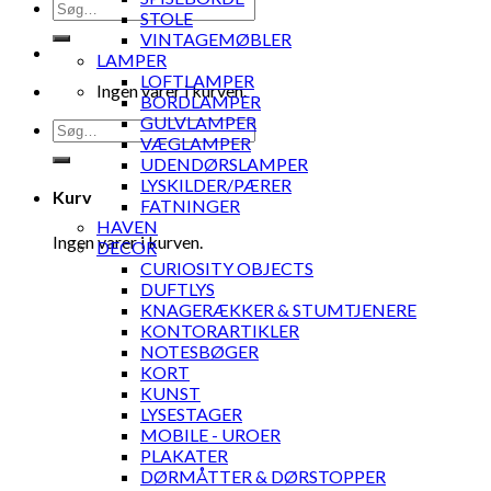
Søg
STOLE
efter:
VINTAGEMØBLER
LAMPER
LOFTLAMPER
Ingen varer i kurven.
BORDLAMPER
GULVLAMPER
Søg
VÆGLAMPER
efter:
UDENDØRSLAMPER
LYSKILDER/PÆRER
Kurv
FATNINGER
HAVEN
Ingen varer i kurven.
DECOR
CURIOSITY OBJECTS
DUFTLYS
KNAGERÆKKER & STUMTJENERE
KONTORARTIKLER
NOTESBØGER
KORT
KUNST
LYSESTAGER
MOBILE - UROER
PLAKATER
DØRMÅTTER & DØRSTOPPER