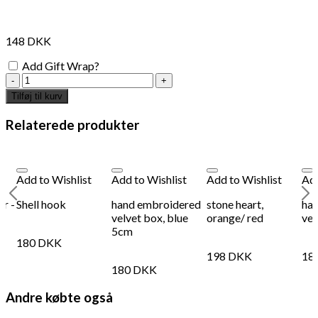
148
DKK
Add Gift Wrap?
Mushroom
hanger
Tilføj til kurv
-
10cm
Relaterede produkter
antal
Add to Wishlist
Add to Wishlist
Add to Wishlist
Add
er -
Shell hook
hand embroidered
stone heart,
ha
velvet box, blue
orange/ red
vel
5cm
180
DKK
198
DKK
18
180
DKK
Andre købte også