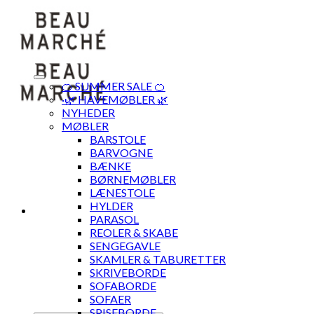
Skip
to
content
🍊 SUMMER SALE 🍊
·🌿 HAVEMØBLER 🌿
NYHEDER
MØBLER
BARSTOLE
BARVOGNE
BÆNKE
BØRNEMØBLER
LÆNESTOLE
HYLDER
PARASOL
REOLER & SKABE
SENGEGAVLE
SKAMLER & TABURETTER
SKRIVEBORDE
SOFABORDE
SOFAER
SPISEBORDE