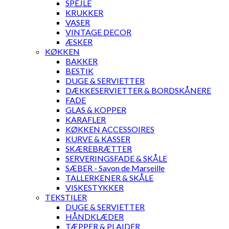
SPEJLE
KRUKKER
VASER
VINTAGE DECOR
ÆSKER
KØKKEN
BAKKER
BESTIK
DUGE & SERVIETTER
DÆKKESERVIETTER & BORDSKÅNERE
FADE
GLAS & KOPPER
KARAFLER
KØKKEN ACCESSOIRES
KURVE & KASSER
SKÆREBRÆTTER
SERVERINGSFADE & SKÅLE
SÆBER - Savon de Marseille
TALLERKENER & SKÅLE
VISKESTYKKER
TEKSTILER
DUGE & SERVIETTER
HÅNDKLÆDER
TÆPPER & PLAIDER