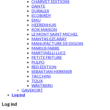
CHARVET ÉDITIONS
DANTE
DURALEX
ECOBIRDY
EMU
HEERENHUIS
KOK MAISON
LE MONT SAINT MICHEL
MANTAS EZCARAY
MANUFACTURE DE DIGOIN
MARIUS FABRE
MARTINELLI LUCE
PETITE FRITURE
PULPO
RED EDITION
SEBASTIAN HERKNER
TACCHINI
TOLIX
WÄSTBERG
GAVEKORT
Log ind
Log ind