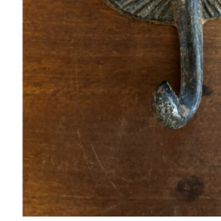
348
DKK
Tilføj til kurv
38
Se kurv
Kasse