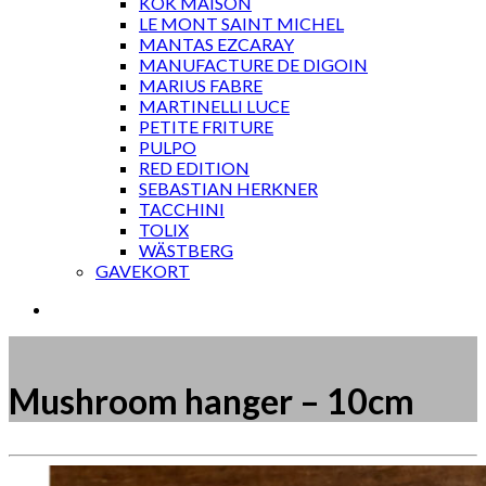
KOK MAISON
LE MONT SAINT MICHEL
MANTAS EZCARAY
MANUFACTURE DE DIGOIN
MARIUS FABRE
MARTINELLI LUCE
PETITE FRITURE
PULPO
RED EDITION
SEBASTIAN HERKNER
TACCHINI
TOLIX
WÄSTBERG
GAVEKORT
Mushroom hanger – 10cm
Måske kunne nogle af disse produkter have din