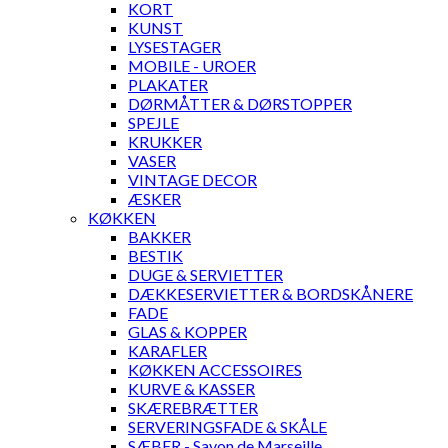
KORT
KUNST
LYSESTAGER
MOBILE - UROER
PLAKATER
DØRMÅTTER & DØRSTOPPER
SPEJLE
KRUKKER
VASER
VINTAGE DECOR
ÆSKER
KØKKEN
BAKKER
BESTIK
DUGE & SERVIETTER
DÆKKESERVIETTER & BORDSKÅNERE
FADE
GLAS & KOPPER
KARAFLER
KØKKEN ACCESSOIRES
KURVE & KASSER
SKÆREBRÆTTER
SERVERINGSFADE & SKÅLE
SÆBER - Savon de Marseille