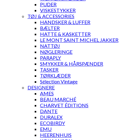
PUDER
VISKESTYKKER
TØJ & ACCESSORIES
HANDSKER & LUFFER
BÆLTER
HATTE & KASKETTER
LE MONT SAINT MICHEL JAKKER
NATTØJ
NØGLERINGE
PARAPLY
SMYKKER & HÅRSPÆNDER
TASKER
TØRKLÆDER
Sélection Vintage
DESIGNERE
AMES
BEAU MARCHÉ
CHARVET ÉDITIONS
DANTE
DURALEX
ECOBIRDY
EMU
HEERENHUIS