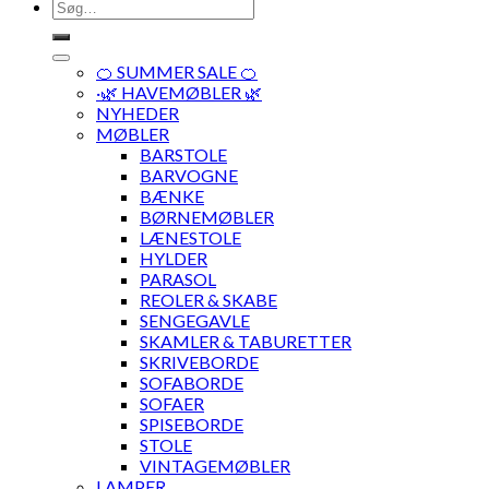
Søg
efter:
🍊 SUMMER SALE 🍊
·🌿 HAVEMØBLER 🌿
NYHEDER
MØBLER
BARSTOLE
BARVOGNE
BÆNKE
BØRNEMØBLER
LÆNESTOLE
HYLDER
PARASOL
REOLER & SKABE
SENGEGAVLE
SKAMLER & TABURETTER
SKRIVEBORDE
SOFABORDE
SOFAER
SPISEBORDE
STOLE
VINTAGEMØBLER
LAMPER