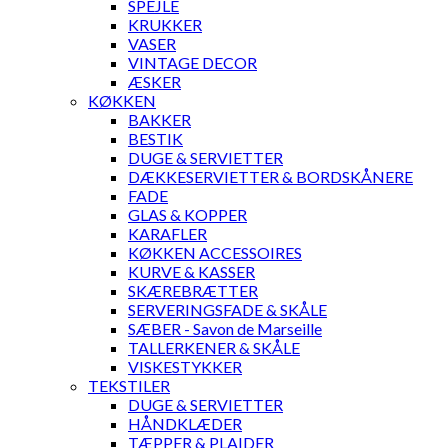
SPEJLE
KRUKKER
VASER
VINTAGE DECOR
ÆSKER
KØKKEN
BAKKER
BESTIK
DUGE & SERVIETTER
DÆKKESERVIETTER & BORDSKÅNERE
FADE
GLAS & KOPPER
KARAFLER
KØKKEN ACCESSOIRES
KURVE & KASSER
SKÆREBRÆTTER
SERVERINGSFADE & SKÅLE
SÆBER - Savon de Marseille
TALLERKENER & SKÅLE
VISKESTYKKER
TEKSTILER
DUGE & SERVIETTER
HÅNDKLÆDER
TÆPPER & PLAIDER