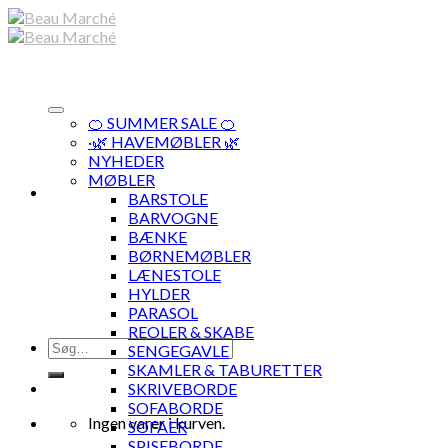
Skip
to
content
🍊 SUMMER SALE 🍊
·🌿 HAVEMØBLER 🌿
NYHEDER
MØBLER
BARSTOLE
BARVOGNE
BÆNKE
BØRNEMØBLER
LÆNESTOLE
HYLDER
PARASOL
REOLER & SKABE
Søg
SENGEGAVLE
efter:
SKAMLER & TABURETTER
SKRIVEBORDE
SOFABORDE
Ingen varer i kurven.
SOFAER
SPISEBORDE