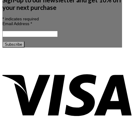
your next purchase
*
indicates required
Email Address
*