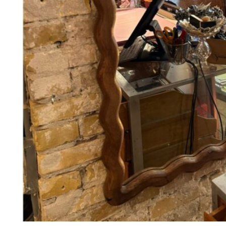
98
DKK
Vælg muligheder
12
Se kurv
Kasse