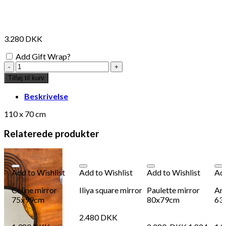
3.280
DKK
Add Gift Wrap?
Lucien
mirror
Tilføj til kurv
antal
Beskrivelse
110 x 70 cm
Relaterede produkter
Add to Wishlist
Add to Wishlist
Add to Wishlist
Add
Céline mirror
Iliya square mirror
Paulette mirror
Art
75x99cm
80x79cm
63
2.480
DKK