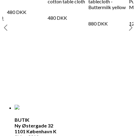
cotton table cloth
tablecloth -
Pul
Buttermilk yellow
Med
480
DKK
80
480
DKK
880
DKK
12
BUTIK
Ny Østergade 32
1101 København K