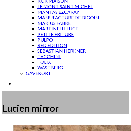
KOK MAISON
LE MONT SAINT MICHEL
MANTAS EZCARAY
MANUFACTURE DE DIGOIN
MARIUS FABRE
MARTINELLI LUCE
PETITE FRITURE
PULPO
RED EDITION
SEBASTIAN HERKNER
TACCHINI
TOLIX
WÄSTBERG
GAVEKORT
Lucien mirror
Måske kunne nogle af disse produkter have din