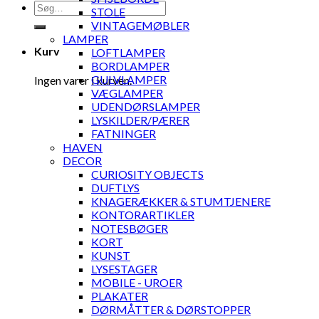
Søg
STOLE
efter:
VINTAGEMØBLER
LAMPER
Kurv
LOFTLAMPER
BORDLAMPER
GULVLAMPER
Ingen varer i kurven.
VÆGLAMPER
UDENDØRSLAMPER
LYSKILDER/PÆRER
FATNINGER
HAVEN
DECOR
CURIOSITY OBJECTS
DUFTLYS
KNAGERÆKKER & STUMTJENERE
KONTORARTIKLER
NOTESBØGER
KORT
KUNST
LYSESTAGER
MOBILE - UROER
PLAKATER
DØRMÅTTER & DØRSTOPPER