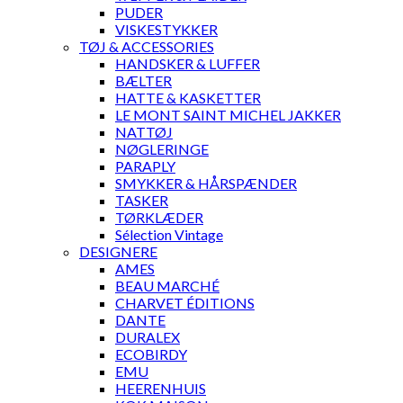
PUDER
VISKESTYKKER
TØJ & ACCESSORIES
HANDSKER & LUFFER
BÆLTER
HATTE & KASKETTER
LE MONT SAINT MICHEL JAKKER
NATTØJ
NØGLERINGE
PARAPLY
SMYKKER & HÅRSPÆNDER
TASKER
TØRKLÆDER
Sélection Vintage
DESIGNERE
AMES
BEAU MARCHÉ
CHARVET ÉDITIONS
DANTE
DURALEX
ECOBIRDY
EMU
HEERENHUIS