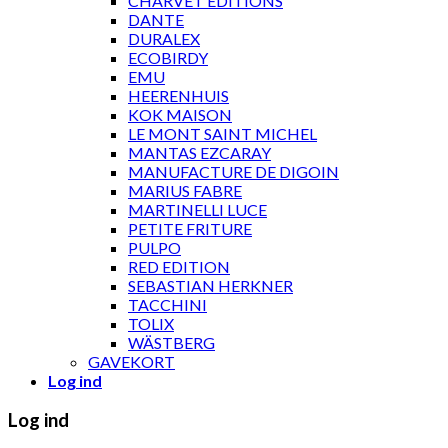
CHARVET ÉDITIONS
DANTE
DURALEX
ECOBIRDY
EMU
HEERENHUIS
KOK MAISON
LE MONT SAINT MICHEL
MANTAS EZCARAY
MANUFACTURE DE DIGOIN
MARIUS FABRE
MARTINELLI LUCE
PETITE FRITURE
PULPO
RED EDITION
SEBASTIAN HERKNER
TACCHINI
TOLIX
WÄSTBERG
GAVEKORT
Log ind
Log ind