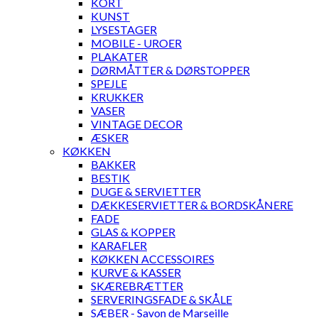
KORT
KUNST
LYSESTAGER
MOBILE - UROER
PLAKATER
DØRMÅTTER & DØRSTOPPER
SPEJLE
KRUKKER
VASER
VINTAGE DECOR
ÆSKER
KØKKEN
BAKKER
BESTIK
DUGE & SERVIETTER
DÆKKESERVIETTER & BORDSKÅNERE
FADE
GLAS & KOPPER
KARAFLER
KØKKEN ACCESSOIRES
KURVE & KASSER
SKÆREBRÆTTER
SERVERINGSFADE & SKÅLE
SÆBER - Savon de Marseille