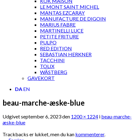
KOK MAISON
LE MONT SAINT MICHEL
MANTAS EZCARAY
MANUFACTURE DE DIGOIN
MARIUS FABRE
MARTINELLI LUCE
PETITE FRITURE
PULPO
RED EDITION
SEBASTIAN HERKNER
TACCHINI
TOLIX
WÄSTBERG
GAVEKORT
DA
EN
beau-marche-æske-blue
Udgivet
september 6, 2023
den
1200 × 1224
i
beau-marche-
æske-blue
Trackbacks er lukket, men du kan
kommenterer
.