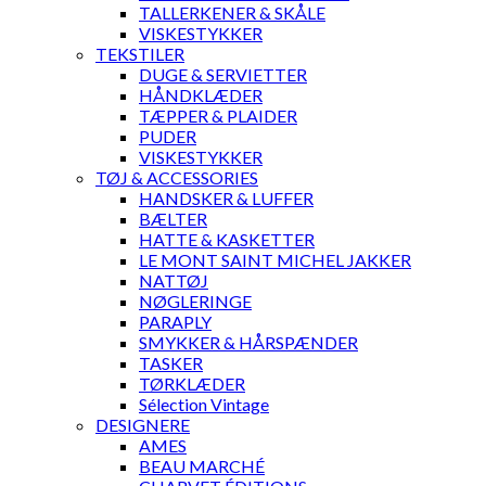
TALLERKENER & SKÅLE
VISKESTYKKER
TEKSTILER
DUGE & SERVIETTER
HÅNDKLÆDER
TÆPPER & PLAIDER
PUDER
VISKESTYKKER
TØJ & ACCESSORIES
HANDSKER & LUFFER
BÆLTER
HATTE & KASKETTER
LE MONT SAINT MICHEL JAKKER
NATTØJ
NØGLERINGE
PARAPLY
SMYKKER & HÅRSPÆNDER
TASKER
TØRKLÆDER
Sélection Vintage
DESIGNERE
AMES
BEAU MARCHÉ