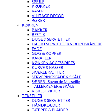
SPEJLE
KRUKKER
VASER
VINTAGE DECOR
ÆSKER
KØKKEN
BAKKER
BESTIK
DUGE & SERVIETTER
DÆKKESERVIETTER & BORDSKÅNERE
FADE
GLAS & KOPPER
KARAFLER
KØKKEN ACCESSOIRES
KURVE & KASSER
SKÆREBRÆTTER
SERVERINGSFADE & SKÅLE
SÆBER - Savon de Marseille
TALLERKENER & SKÅLE
VISKESTYKKER
TEKSTILER
DUGE & SERVIETTER
HÅNDKLÆDER
TÆPPER & PLAIDER