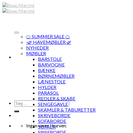
Skip
to
content
🍊 SUMMER SALE 🍊
·🌿 HAVEMØBLER 🌿
NYHEDER
MØBLER
BARSTOLE
BARVOGNE
BÆNKE
BØRNEMØBLER
LÆNESTOLE
HYLDER
PARASOL
REOLER & SKABE
Søg
SENGEGAVLE
efter:
SKAMLER & TABURETTER
SKRIVEBORDE
SOFABORDE
Ingen varer i kurven.
SOFAER
SPISEBORDE