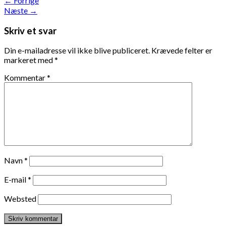
←
Forrige
Næste
→
Skriv et svar
Din e-mailadresse vil ikke blive publiceret.
Krævede felter er
markeret med
*
Kommentar
*
Navn
*
E-mail
*
Websted