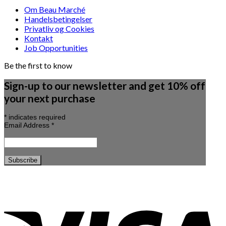
Om Beau Marché
Handelsbetingelser
Privatliv og Cookies
Kontakt
Job Opportunities
Be the first to know
Sign-up to our newsletter and get 10% off
your next purchase
*
indicates required
Email Address
*