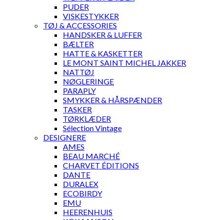
PUDER
VISKESTYKKER
TØJ & ACCESSORIES
HANDSKER & LUFFER
BÆLTER
HATTE & KASKETTER
LE MONT SAINT MICHEL JAKKER
NATTØJ
NØGLERINGE
PARAPLY
SMYKKER & HÅRSPÆNDER
TASKER
TØRKLÆDER
Sélection Vintage
DESIGNERE
AMES
BEAU MARCHÉ
CHARVET ÉDITIONS
DANTE
DURALEX
ECOBIRDY
EMU
HEERENHUIS