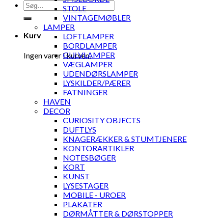
Søg
STOLE
efter:
VINTAGEMØBLER
LAMPER
Kurv
LOFTLAMPER
BORDLAMPER
GULVLAMPER
Ingen varer i kurven.
VÆGLAMPER
UDENDØRSLAMPER
LYSKILDER/PÆRER
FATNINGER
HAVEN
DECOR
CURIOSITY OBJECTS
DUFTLYS
KNAGERÆKKER & STUMTJENERE
KONTORARTIKLER
NOTESBØGER
KORT
KUNST
LYSESTAGER
MOBILE - UROER
PLAKATER
DØRMÅTTER & DØRSTOPPER