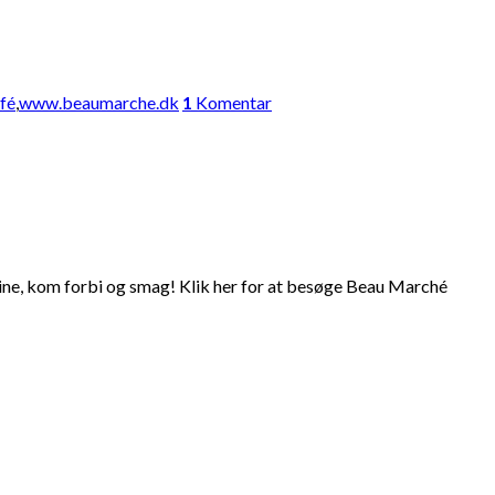
fé
,
www.beaumarche.dk
1
Komentar
e vine, kom forbi og smag! Klik her for at besøge Beau Marché