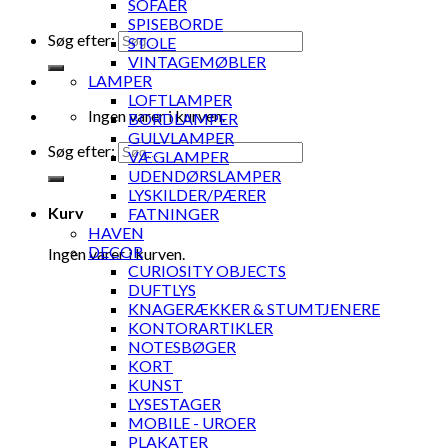
SOFAER
SPISEBORDE
Søg efter:
STOLE
VINTAGEMØBLER
LAMPER
LOFTLAMPER
Ingen varer i kurven.
BORDLAMPER
GULVLAMPER
Søg efter:
VÆGLAMPER
UDENDØRSLAMPER
LYSKILDER/PÆRER
Kurv
FATNINGER
HAVEN
DECOR
Ingen varer i kurven.
CURIOSITY OBJECTS
DUFTLYS
KNAGERÆKKER & STUMTJENERE
KONTORARTIKLER
NOTESBØGER
KORT
KUNST
LYSESTAGER
MOBILE - UROER
PLAKATER