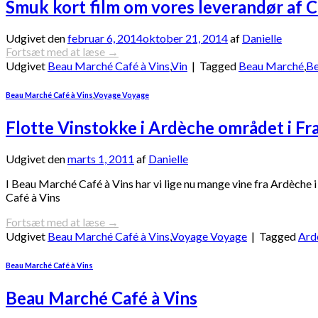
Smuk kort film om vores leverandør af 
Udgivet den
februar 6, 2014
oktober 21, 2014
af
Danielle
Fortsæt med at læse
→
Udgivet
Beau Marché Café à Vins
,
Vin
|
Tagged
Beau Marché
,
Be
Beau Marché Café à Vins
,
Voyage Voyage
Flotte Vinstokke i Ardèche området i Fr
Udgivet den
marts 1, 2011
af
Danielle
I Beau Marché Café à Vins har vi lige nu mange vine fra Ardèche i
Café à Vins
Fortsæt med at læse
→
Udgivet
Beau Marché Café à Vins
,
Voyage Voyage
|
Tagged
Ard
Beau Marché Café à Vins
Beau Marché Café à Vins