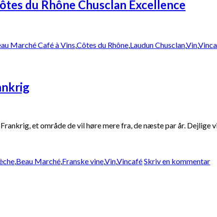
Côtes du Rhône Chusclan Excellence
au Marché Café à Vins
,
Côtes du Rhône
,
Laudun Chusclan
,
Vin
,
Vinca
ankrig
 Frankrig, et område de vil høre mere fra, de næste par år. Dejlig
èche
,
Beau Marché
,
Franske vine
,
Vin
,
Vincafé
Skriv en kommentar