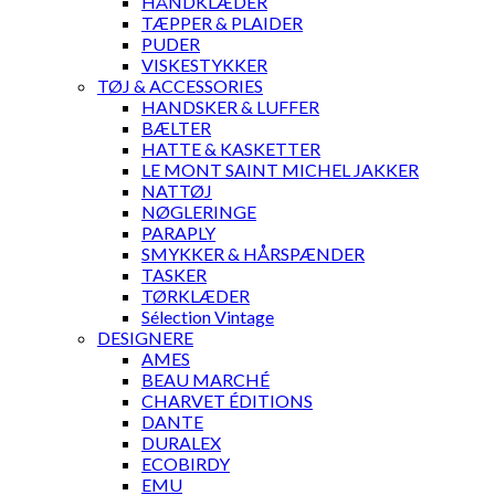
HÅNDKLÆDER
TÆPPER & PLAIDER
PUDER
VISKESTYKKER
TØJ & ACCESSORIES
HANDSKER & LUFFER
BÆLTER
HATTE & KASKETTER
LE MONT SAINT MICHEL JAKKER
NATTØJ
NØGLERINGE
PARAPLY
SMYKKER & HÅRSPÆNDER
TASKER
TØRKLÆDER
Sélection Vintage
DESIGNERE
AMES
BEAU MARCHÉ
CHARVET ÉDITIONS
DANTE
DURALEX
ECOBIRDY
EMU