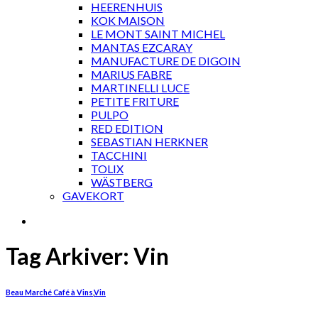
HEERENHUIS
KOK MAISON
LE MONT SAINT MICHEL
MANTAS EZCARAY
MANUFACTURE DE DIGOIN
MARIUS FABRE
MARTINELLI LUCE
PETITE FRITURE
PULPO
RED EDITION
SEBASTIAN HERKNER
TACCHINI
TOLIX
WÄSTBERG
GAVEKORT
Tag Arkiver:
Vin
Beau Marché Café à Vins
,
Vin