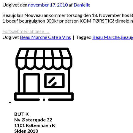
Udgivet den
november 17, 2010
af
Danielle
Beaujolais Nouveau ankommer torsdag den 18. November hos Beau 
1 boeuf bourguignon 300kr pr person KOM TØRSTIG! tilmelding
Fortsæt med at læse
→
Udgivet
Beau Marché Café à Vins
|
Tagged
Beau Marché
,
Beauj
BUTIK
Ny Østergade 32
1101 København K
Siden 2010