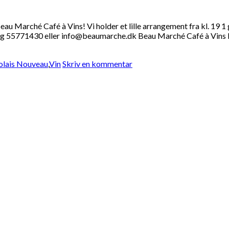
Marché Café à Vins! Vi holder et lille arrangement fra kl. 19 1
 55771430 eller info@beaumarche.dk Beau Marché Café à Vins Ny
olais Nouveau
,
Vin
Skriv en kommentar