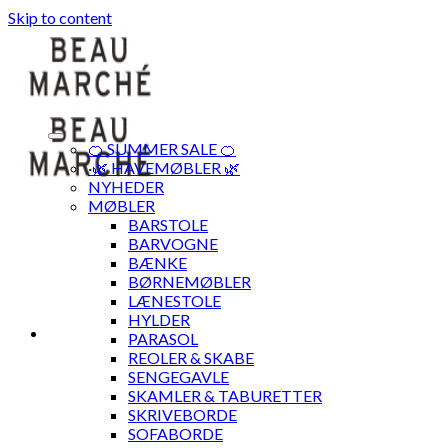
Skip to content
🍊 SUMMER SALE 🍊
·🌿 HAVEMØBLER 🌿
NYHEDER
MØBLER
BARSTOLE
BARVOGNE
BÆNKE
BØRNEMØBLER
LÆNESTOLE
HYLDER
PARASOL
REOLER & SKABE
SENGEGAVLE
SKAMLER & TABURETTER
SKRIVEBORDE
SOFABORDE