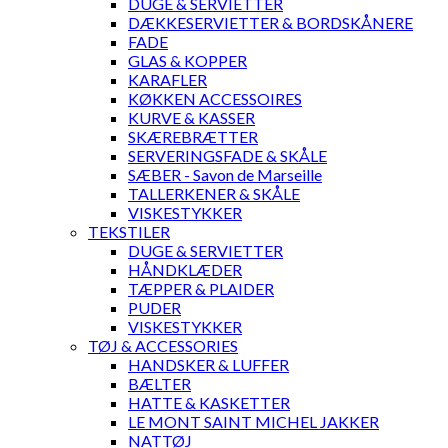
DUGE & SERVIETTER
DÆKKESERVIETTER & BORDSKÅNERE
FADE
GLAS & KOPPER
KARAFLER
KØKKEN ACCESSOIRES
KURVE & KASSER
SKÆREBRÆTTER
SERVERINGSFADE & SKÅLE
SÆBER - Savon de Marseille
TALLERKENER & SKÅLE
VISKESTYKKER
TEKSTILER
DUGE & SERVIETTER
HÅNDKLÆDER
TÆPPER & PLAIDER
PUDER
VISKESTYKKER
TØJ & ACCESSORIES
HANDSKER & LUFFER
BÆLTER
HATTE & KASKETTER
LE MONT SAINT MICHEL JAKKER
NATTØJ