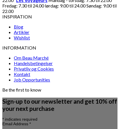
22.00
Les Voyageurs
Mandag - torsdag: 7.30 til 22.00
Fredag: 7.30 til 24.00 lørdag: 9.00 til 24.00 Søndag: 9.00 til
22.00
INSPIRATION
Blog
Artikler
Wishlist
INFORMATION
Om Beau Marché
Handelsbetingelser
Privatliv og Cookies
Kontakt
Job Opportunities
Be the first to know
Sign-up to our newsletter and get 10% off
your next purchase
*
indicates required
Email Address
*