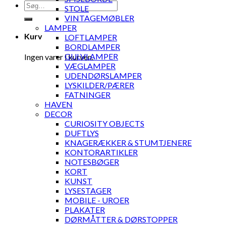
Søg
STOLE
efter:
VINTAGEMØBLER
LAMPER
Kurv
LOFTLAMPER
BORDLAMPER
GULVLAMPER
Ingen varer i kurven.
VÆGLAMPER
UDENDØRSLAMPER
LYSKILDER/PÆRER
FATNINGER
HAVEN
DECOR
CURIOSITY OBJECTS
DUFTLYS
KNAGERÆKKER & STUMTJENERE
KONTORARTIKLER
NOTESBØGER
KORT
KUNST
LYSESTAGER
MOBILE - UROER
PLAKATER
DØRMÅTTER & DØRSTOPPER