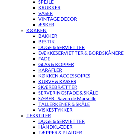
SPEJLE
KRUKKER
VASER
VINTAGE DECOR
ÆSKER
KØKKEN
BAKKER
BESTIK
DUGE & SERVIETTER
DÆKKESERVIETTER & BORDSKÅNERE
FADE
GLAS & KOPPER
KARAFLER
KØKKEN ACCESSOIRES
KURVE & KASSER
SKÆREBRÆTTER
SERVERINGSFADE & SKÅLE
SÆBER - Savon de Marseille
TALLERKENER & SKÅLE
VISKESTYKKER
TEKSTILER
DUGE & SERVIETTER
HÅNDKLÆDER
TÆPPER & PLAIDER