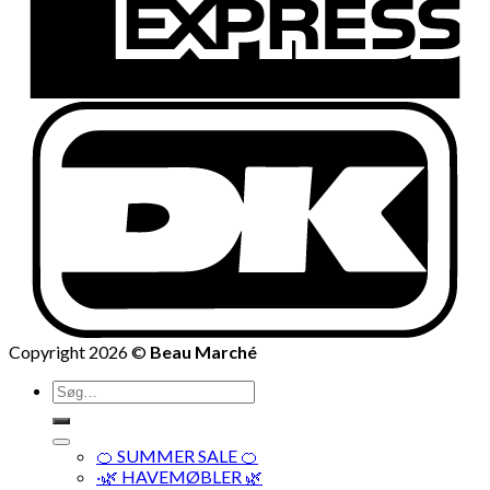
Copyright 2026 ©
Beau Marché
Søg
efter:
🍊 SUMMER SALE 🍊
·🌿 HAVEMØBLER 🌿