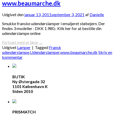
www.beaumarche.dk
Udgivet den
januar 13, 2011
september 3, 2021
af
Danielle
Smukke franske udendørslamper i emaljeret støbejern. Der
findes 3 modeller : DKK 1.980,- Klik her for at bestille din
udendørslampe online
Fortsæt med at læse
→
Udgivet
Lamper
|
Tagged
Fransk
udendørslampe
,
Udendørslamper
,
www.beaumarche.dk
Skriv en
kommentar
BUTIK
Ny Østergade 32
1101 København K
Siden 2010
PRISMATCH