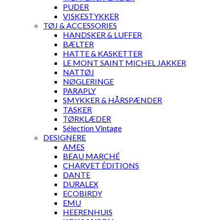
PUDER
VISKESTYKKER
TØJ & ACCESSORIES
HANDSKER & LUFFER
BÆLTER
HATTE & KASKETTER
LE MONT SAINT MICHEL JAKKER
NATTØJ
NØGLERINGE
PARAPLY
SMYKKER & HÅRSPÆNDER
TASKER
TØRKLÆDER
Sélection Vintage
DESIGNERE
AMES
BEAU MARCHÉ
CHARVET ÉDITIONS
DANTE
DURALEX
ECOBIRDY
EMU
HEERENHUIS