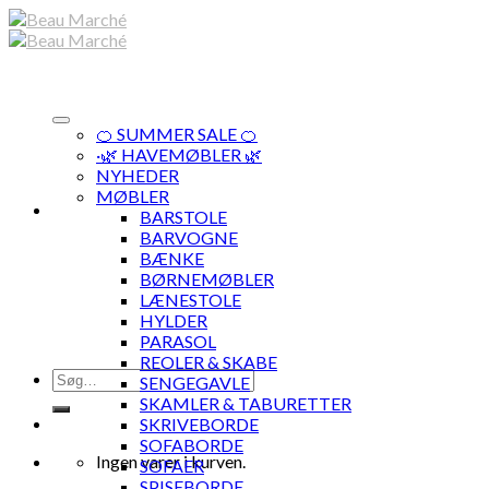
Skip
to
content
🍊 SUMMER SALE 🍊
·🌿 HAVEMØBLER 🌿
NYHEDER
MØBLER
BARSTOLE
BARVOGNE
BÆNKE
BØRNEMØBLER
LÆNESTOLE
HYLDER
PARASOL
REOLER & SKABE
Søg
SENGEGAVLE
efter:
SKAMLER & TABURETTER
SKRIVEBORDE
SOFABORDE
Ingen varer i kurven.
SOFAER
SPISEBORDE