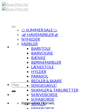
Skip
to
content
🍊 SUMMER SALE 🍊
·🌿 HAVEMØBLER 🌿
NYHEDER
MØBLER
BARSTOLE
BARVOGNE
BÆNKE
BØRNEMØBLER
LÆNESTOLE
HYLDER
PARASOL
REOLER & SKABE
Søg
SENGEGAVLE
efter:
SKAMLER & TABURETTER
SKRIVEBORDE
SOFABORDE
Ingen varer i kurven.
SOFAER
SPISEBORDE