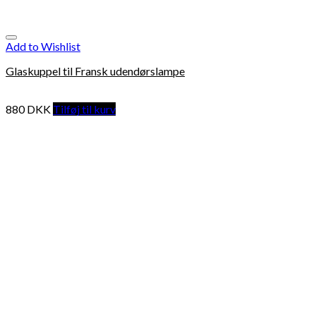
Add to Wishlist
Glaskuppel til Fransk udendørslampe
880
DKK
Tilføj til kurv