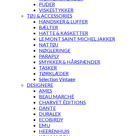
PUDER
VISKESTYKKER
TØJ & ACCESSORIES
HANDSKER & LUFFER
BÆLTER
HATTE & KASKETTER
LE MONT SAINT MICHEL JAKKER
NATTØJ
NØGLERINGE
PARAPLY
SMYKKER & HÅRSPÆNDER
TASKER
TØRKLÆDER
Sélection Vintage
DESIGNERE
AMES
BEAU MARCHÉ
CHARVET ÉDITIONS
DANTE
DURALEX
ECOBIRDY
EMU
HEERENHUIS