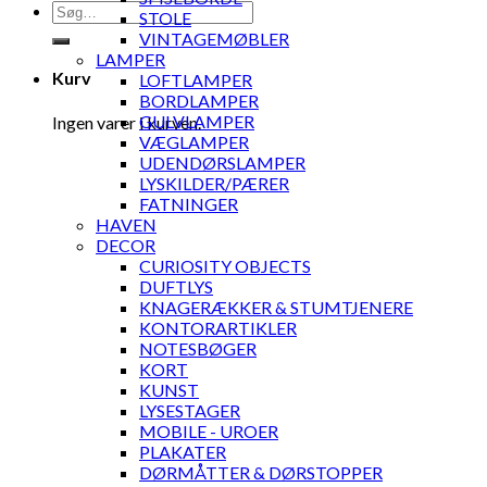
Søg
STOLE
efter:
VINTAGEMØBLER
LAMPER
Kurv
LOFTLAMPER
BORDLAMPER
GULVLAMPER
Ingen varer i kurven.
VÆGLAMPER
UDENDØRSLAMPER
LYSKILDER/PÆRER
FATNINGER
HAVEN
DECOR
CURIOSITY OBJECTS
DUFTLYS
KNAGERÆKKER & STUMTJENERE
KONTORARTIKLER
NOTESBØGER
KORT
KUNST
LYSESTAGER
MOBILE - UROER
PLAKATER
DØRMÅTTER & DØRSTOPPER