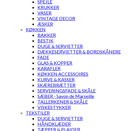
SPEJLE
KRUKKER
VASER
VINTAGE DECOR
ÆSKER
KØKKEN
BAKKER
BESTIK
DUGE & SERVIETTER
DÆKKESERVIETTER & BORDSKÅNERE
FADE
GLAS & KOPPER
KARAFLER
KØKKEN ACCESSOIRES
KURVE & KASSER
SKÆREBRÆTTER
SERVERINGSFADE & SKÅLE
SÆBER - Savon de Marseille
TALLERKENER & SKÅLE
VISKESTYKKER
TEKSTILER
DUGE & SERVIETTER
HÅNDKLÆDER
TÆPPER & PLAIDER