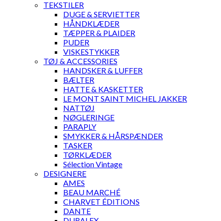
TEKSTILER
DUGE & SERVIETTER
HÅNDKLÆDER
TÆPPER & PLAIDER
PUDER
VISKESTYKKER
TØJ & ACCESSORIES
HANDSKER & LUFFER
BÆLTER
HATTE & KASKETTER
LE MONT SAINT MICHEL JAKKER
NATTØJ
NØGLERINGE
PARAPLY
SMYKKER & HÅRSPÆNDER
TASKER
TØRKLÆDER
Sélection Vintage
DESIGNERE
AMES
BEAU MARCHÉ
CHARVET ÉDITIONS
DANTE
DURALEX