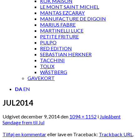
KOK MAISON
LE MONT SAINT MICHEL
MANTAS EZCARAY
MANUFACTURE DE DIGOIN
MARIUS FABRE
MARTINELLI LUCE
PETITE FRITURE
PULPO
RED EDITION
SEBASTIAN HERKNER
TACCHINI
TOLIX
WÄSTBERG
GAVEKORT
DA
EN
JUL2014
Udgivet
december 9, 2014
den
1094 × 1152
i
Juleåbent
Søndage frem til Jul
Tilføj en kommentar
eller lave en Traceback:
Trackback URL
.