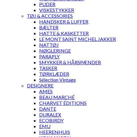
PUDER
VISKESTYKKER
TØJ & ACCESSORIES
HANDSKER & LUFFER
BÆLTER
HATTE & KASKETTER
LE MONT SAINT MICHEL JAKKER
NATTØJ
NØGLERINGE
PARAPLY
SMYKKER & HÅRSPÆNDER
TASKER
TØRKLÆDER
Sélection Vintage
DESIGNERE
AMES
BEAU MARCHÉ
CHARVET ÉDITIONS
DANTE
DURALEX
ECOBIRDY
EMU
HEERENHUIS