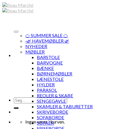
Skip
to
content
🍊 SUMMER SALE 🍊
·🌿 HAVEMØBLER 🌿
NYHEDER
MØBLER
BARSTOLE
BARVOGNE
BÆNKE
BØRNEMØBLER
LÆNESTOLE
HYLDER
PARASOL
REOLER & SKABE
Søg
SENGEGAVLE
efter:
SKAMLER & TABURETTER
SKRIVEBORDE
SOFABORDE
Ingen varer i kurven.
SOFAER
SPISEBORDE