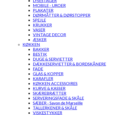
LYSESTAGER
MOBILE - UROER
PLAKATER
DØRMÅTTER & DØRSTOPPER
SPEJLE
KRUKKER
VASER
VINTAGE DECOR
ÆSKER
KØKKEN
BAKKER
BESTIK
DUGE & SERVIETTER
DÆKKESERVIETTER & BORDSKÅNERE
FADE
GLAS & KOPPER
KARAFLER
KØKKEN ACCESSOIRES
KURVE & KASSER
SKÆREBRÆTTER
SERVERINGSFADE & SKÅLE
SÆBER - Savon de Marseille
TALLERKENER & SKÅLE
VISKESTYKKER