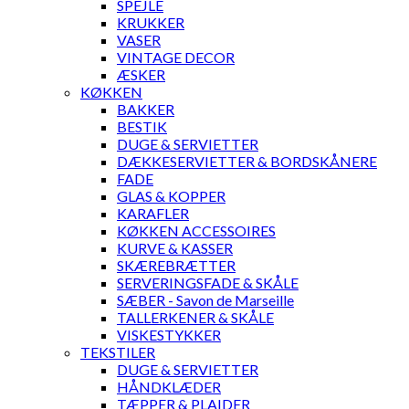
SPEJLE
KRUKKER
VASER
VINTAGE DECOR
ÆSKER
KØKKEN
BAKKER
BESTIK
DUGE & SERVIETTER
DÆKKESERVIETTER & BORDSKÅNERE
FADE
GLAS & KOPPER
KARAFLER
KØKKEN ACCESSOIRES
KURVE & KASSER
SKÆREBRÆTTER
SERVERINGSFADE & SKÅLE
SÆBER - Savon de Marseille
TALLERKENER & SKÅLE
VISKESTYKKER
TEKSTILER
DUGE & SERVIETTER
HÅNDKLÆDER
TÆPPER & PLAIDER