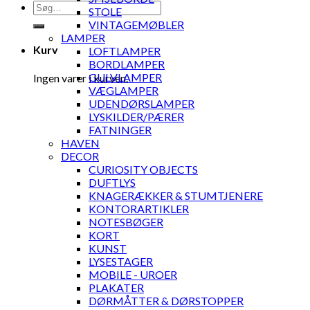
Søg
STOLE
efter:
VINTAGEMØBLER
LAMPER
Kurv
LOFTLAMPER
BORDLAMPER
GULVLAMPER
Ingen varer i kurven.
VÆGLAMPER
UDENDØRSLAMPER
LYSKILDER/PÆRER
FATNINGER
HAVEN
DECOR
CURIOSITY OBJECTS
DUFTLYS
KNAGERÆKKER & STUMTJENERE
KONTORARTIKLER
NOTESBØGER
KORT
KUNST
LYSESTAGER
MOBILE - UROER
PLAKATER
DØRMÅTTER & DØRSTOPPER