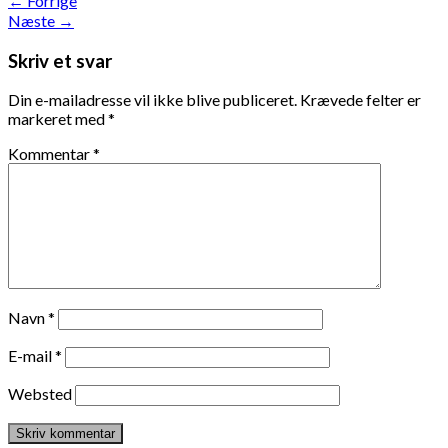
←
Forrige
Næste
→
Skriv et svar
Din e-mailadresse vil ikke blive publiceret.
Krævede felter er
markeret med
*
Kommentar
*
Navn
*
E-mail
*
Websted