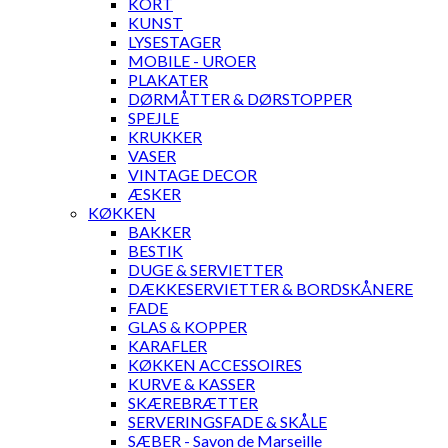
KORT
KUNST
LYSESTAGER
MOBILE - UROER
PLAKATER
DØRMÅTTER & DØRSTOPPER
SPEJLE
KRUKKER
VASER
VINTAGE DECOR
ÆSKER
KØKKEN
BAKKER
BESTIK
DUGE & SERVIETTER
DÆKKESERVIETTER & BORDSKÅNERE
FADE
GLAS & KOPPER
KARAFLER
KØKKEN ACCESSOIRES
KURVE & KASSER
SKÆREBRÆTTER
SERVERINGSFADE & SKÅLE
SÆBER - Savon de Marseille