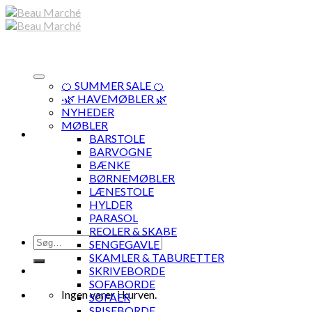
Skip
to
content
🍊 SUMMER SALE 🍊
·🌿 HAVEMØBLER 🌿
NYHEDER
MØBLER
BARSTOLE
BARVOGNE
BÆNKE
BØRNEMØBLER
LÆNESTOLE
HYLDER
PARASOL
REOLER & SKABE
Søg
SENGEGAVLE
efter:
SKAMLER & TABURETTER
SKRIVEBORDE
SOFABORDE
Ingen varer i kurven.
SOFAER
SPISEBORDE