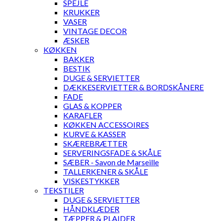
SPEJLE
KRUKKER
VASER
VINTAGE DECOR
ÆSKER
KØKKEN
BAKKER
BESTIK
DUGE & SERVIETTER
DÆKKESERVIETTER & BORDSKÅNERE
FADE
GLAS & KOPPER
KARAFLER
KØKKEN ACCESSOIRES
KURVE & KASSER
SKÆREBRÆTTER
SERVERINGSFADE & SKÅLE
SÆBER - Savon de Marseille
TALLERKENER & SKÅLE
VISKESTYKKER
TEKSTILER
DUGE & SERVIETTER
HÅNDKLÆDER
TÆPPER & PLAIDER