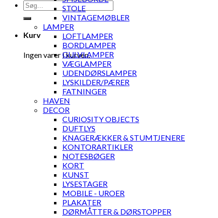
Søg
STOLE
efter:
VINTAGEMØBLER
LAMPER
Kurv
LOFTLAMPER
BORDLAMPER
GULVLAMPER
Ingen varer i kurven.
VÆGLAMPER
UDENDØRSLAMPER
LYSKILDER/PÆRER
FATNINGER
HAVEN
DECOR
CURIOSITY OBJECTS
DUFTLYS
KNAGERÆKKER & STUMTJENERE
KONTORARTIKLER
NOTESBØGER
KORT
KUNST
LYSESTAGER
MOBILE - UROER
PLAKATER
DØRMÅTTER & DØRSTOPPER