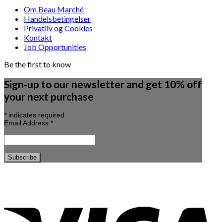
Om Beau Marché
Handelsbetingelser
Privatliv og Cookies
Kontakt
Job Opportunities
Be the first to know
Sign-up to our newsletter and get 10% off
your next purchase
*
indicates required
Email Address
*