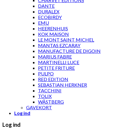
CHARVET ÉDITIONS
DANTE
DURALEX
ECOBIRDY
EMU
HEERENHUIS
KOK MAISON
LE MONT SAINT MICHEL
MANTAS EZCARAY
MANUFACTURE DE DIGOIN
MARIUS FABRE
MARTINELLI LUCE
PETITE FRITURE
PULPO
RED EDITION
SEBASTIAN HERKNER
TACCHINI
TOLIX
WÄSTBERG
GAVEKORT
Log ind
Log ind