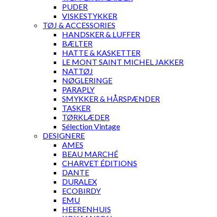
PUDER
VISKESTYKKER
TØJ & ACCESSORIES
HANDSKER & LUFFER
BÆLTER
HATTE & KASKETTER
LE MONT SAINT MICHEL JAKKER
NATTØJ
NØGLERINGE
PARAPLY
SMYKKER & HÅRSPÆNDER
TASKER
TØRKLÆDER
Sélection Vintage
DESIGNERE
AMES
BEAU MARCHÉ
CHARVET ÉDITIONS
DANTE
DURALEX
ECOBIRDY
EMU
HEERENHUIS