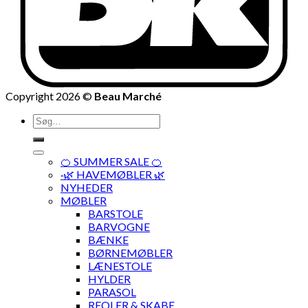
Copyright 2026 ©
Beau Marché
Søg
efter:
🍊 SUMMER SALE 🍊
·🌿 HAVEMØBLER 🌿
NYHEDER
MØBLER
BARSTOLE
BARVOGNE
BÆNKE
BØRNEMØBLER
LÆNESTOLE
HYLDER
PARASOL
REOLER & SKABE