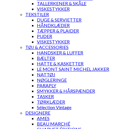
TALLERKENER & SKÅLE
VISKESTYKKER
TEKSTILER
DUGE & SERVIETTER
HÅNDKLÆDER
TÆPPER & PLAIDER
PUDER
VISKESTYKKER
TØJ & ACCESSORIES
HANDSKER & LUFFER
BÆLTER
HATTE & KASKETTER
LE MONT SAINT MICHEL JAKKER
NATTØJ
NØGLERINGE
PARAPLY
SMYKKER & HÅRSPÆNDER
TASKER
TØRKLÆDER
Sélection Vintage
DESIGNERE
AMES
BEAU MARCHÉ