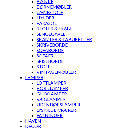
BÆNKE
BØRNEMØBLER
LÆNESTOLE
HYLDER
PARASOL
REOLER & SKABE
SENGEGAVLE
SKAMLER & TABURETTER
SKRIVEBORDE
SOFABORDE
SOFAER
SPISEBORDE
STOLE
VINTAGEMØBLER
LAMPER
LOFTLAMPER
BORDLAMPER
GULVLAMPER
VÆGLAMPER
UDENDØRSLAMPER
LYSKILDER/PÆRER
FATNINGER
HAVEN
DECOR