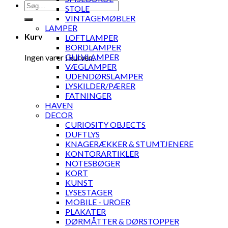
Søg
STOLE
efter:
VINTAGEMØBLER
LAMPER
Kurv
LOFTLAMPER
BORDLAMPER
GULVLAMPER
Ingen varer i kurven.
VÆGLAMPER
UDENDØRSLAMPER
LYSKILDER/PÆRER
FATNINGER
HAVEN
DECOR
CURIOSITY OBJECTS
DUFTLYS
KNAGERÆKKER & STUMTJENERE
KONTORARTIKLER
NOTESBØGER
KORT
KUNST
LYSESTAGER
MOBILE - UROER
PLAKATER
DØRMÅTTER & DØRSTOPPER