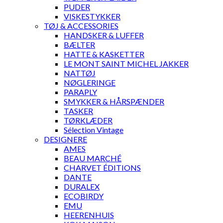
PUDER
VISKESTYKKER
TØJ & ACCESSORIES
HANDSKER & LUFFER
BÆLTER
HATTE & KASKETTER
LE MONT SAINT MICHEL JAKKER
NATTØJ
NØGLERINGE
PARAPLY
SMYKKER & HÅRSPÆNDER
TASKER
TØRKLÆDER
Sélection Vintage
DESIGNERE
AMES
BEAU MARCHÉ
CHARVET ÉDITIONS
DANTE
DURALEX
ECOBIRDY
EMU
HEERENHUIS