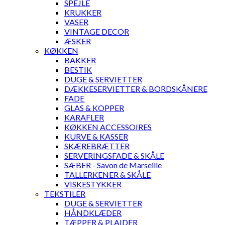
SPEJLE
KRUKKER
VASER
VINTAGE DECOR
ÆSKER
KØKKEN
BAKKER
BESTIK
DUGE & SERVIETTER
DÆKKESERVIETTER & BORDSKÅNERE
FADE
GLAS & KOPPER
KARAFLER
KØKKEN ACCESSOIRES
KURVE & KASSER
SKÆREBRÆTTER
SERVERINGSFADE & SKÅLE
SÆBER - Savon de Marseille
TALLERKENER & SKÅLE
VISKESTYKKER
TEKSTILER
DUGE & SERVIETTER
HÅNDKLÆDER
TÆPPER & PLAIDER