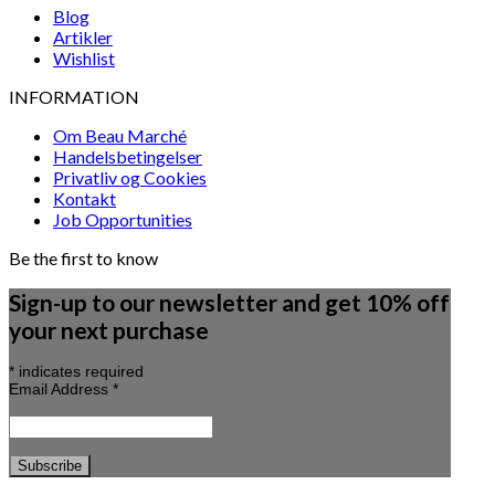
Blog
Artikler
Wishlist
INFORMATION
Om Beau Marché
Handelsbetingelser
Privatliv og Cookies
Kontakt
Job Opportunities
Be the first to know
Sign-up to our newsletter and get 10% off
your next purchase
*
indicates required
Email Address
*