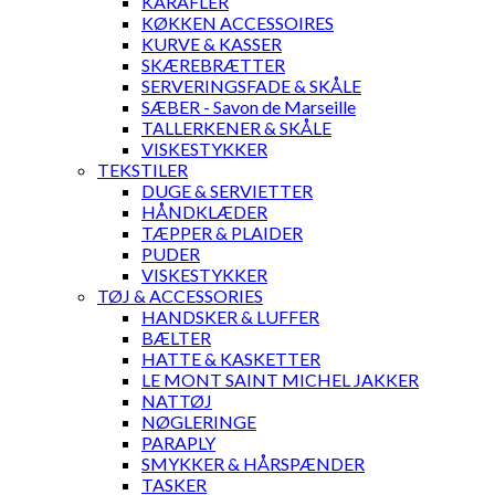
KARAFLER
KØKKEN ACCESSOIRES
KURVE & KASSER
SKÆREBRÆTTER
SERVERINGSFADE & SKÅLE
SÆBER - Savon de Marseille
TALLERKENER & SKÅLE
VISKESTYKKER
TEKSTILER
DUGE & SERVIETTER
HÅNDKLÆDER
TÆPPER & PLAIDER
PUDER
VISKESTYKKER
TØJ & ACCESSORIES
HANDSKER & LUFFER
BÆLTER
HATTE & KASKETTER
LE MONT SAINT MICHEL JAKKER
NATTØJ
NØGLERINGE
PARAPLY
SMYKKER & HÅRSPÆNDER
TASKER