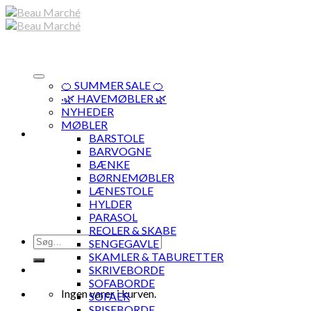
Skip
to
content
🍊 SUMMER SALE 🍊
·🌿 HAVEMØBLER 🌿
NYHEDER
MØBLER
BARSTOLE
BARVOGNE
BÆNKE
BØRNEMØBLER
LÆNESTOLE
HYLDER
PARASOL
REOLER & SKABE
Søg
SENGEGAVLE
efter:
SKAMLER & TABURETTER
SKRIVEBORDE
SOFABORDE
Ingen varer i kurven.
SOFAER
SPISEBORDE