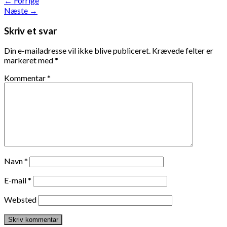
←
Forrige
Næste
→
Skriv et svar
Din e-mailadresse vil ikke blive publiceret.
Krævede felter er
markeret med
*
Kommentar
*
Navn
*
E-mail
*
Websted