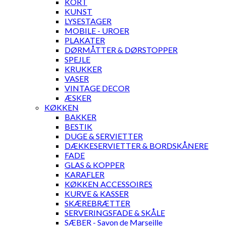
KORT
KUNST
LYSESTAGER
MOBILE - UROER
PLAKATER
DØRMÅTTER & DØRSTOPPER
SPEJLE
KRUKKER
VASER
VINTAGE DECOR
ÆSKER
KØKKEN
BAKKER
BESTIK
DUGE & SERVIETTER
DÆKKESERVIETTER & BORDSKÅNERE
FADE
GLAS & KOPPER
KARAFLER
KØKKEN ACCESSOIRES
KURVE & KASSER
SKÆREBRÆTTER
SERVERINGSFADE & SKÅLE
SÆBER - Savon de Marseille