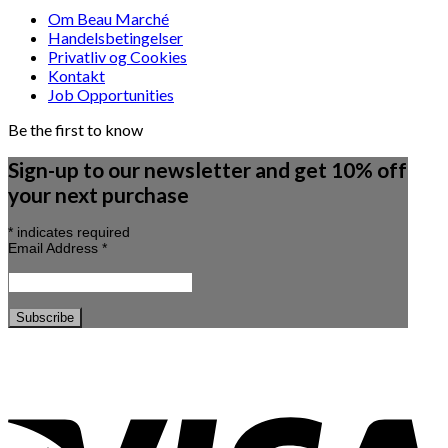
Om Beau Marché
Handelsbetingelser
Privatliv og Cookies
Kontakt
Job Opportunities
Be the first to know
Sign-up to our newsletter and get 10% off
your next purchase
*
indicates required
Email Address
*