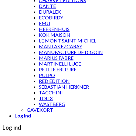
CHARVET ÉDITIONS
DANTE
DURALEX
ECOBIRDY
EMU
HEERENHUIS
KOK MAISON
LE MONT SAINT MICHEL
MANTAS EZCARAY
MANUFACTURE DE DIGOIN
MARIUS FABRE
MARTINELLI LUCE
PETITE FRITURE
PULPO
RED EDITION
SEBASTIAN HERKNER
TACCHINI
TOLIX
WÄSTBERG
GAVEKORT
Log ind
Log ind