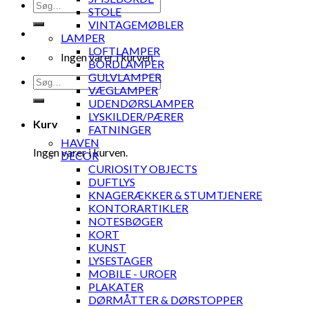
Søg
STOLE
efter:
VINTAGEMØBLER
LAMPER
LOFTLAMPER
Ingen varer i kurven.
BORDLAMPER
GULVLAMPER
Søg
VÆGLAMPER
efter:
UDENDØRSLAMPER
LYSKILDER/PÆRER
Kurv
FATNINGER
HAVEN
Ingen varer i kurven.
DECOR
CURIOSITY OBJECTS
DUFTLYS
KNAGERÆKKER & STUMTJENERE
KONTORARTIKLER
NOTESBØGER
KORT
KUNST
LYSESTAGER
MOBILE - UROER
PLAKATER
DØRMÅTTER & DØRSTOPPER