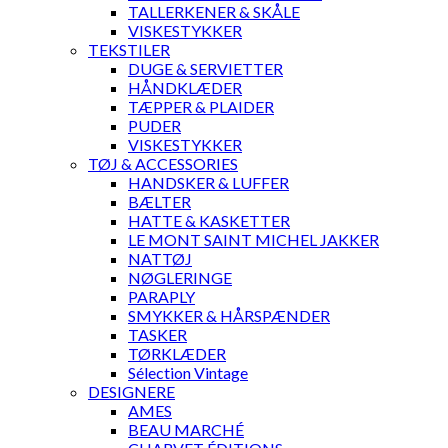
TALLERKENER & SKÅLE
VISKESTYKKER
TEKSTILER
DUGE & SERVIETTER
HÅNDKLÆDER
TÆPPER & PLAIDER
PUDER
VISKESTYKKER
TØJ & ACCESSORIES
HANDSKER & LUFFER
BÆLTER
HATTE & KASKETTER
LE MONT SAINT MICHEL JAKKER
NATTØJ
NØGLERINGE
PARAPLY
SMYKKER & HÅRSPÆNDER
TASKER
TØRKLÆDER
Sélection Vintage
DESIGNERE
AMES
BEAU MARCHÉ