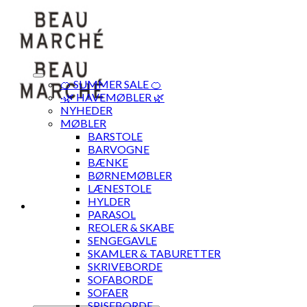
Skip
to
content
🍊 SUMMER SALE 🍊
·🌿 HAVEMØBLER 🌿
NYHEDER
MØBLER
BARSTOLE
BARVOGNE
BÆNKE
BØRNEMØBLER
LÆNESTOLE
HYLDER
PARASOL
REOLER & SKABE
SENGEGAVLE
SKAMLER & TABURETTER
SKRIVEBORDE
SOFABORDE
SOFAER
SPISEBORDE