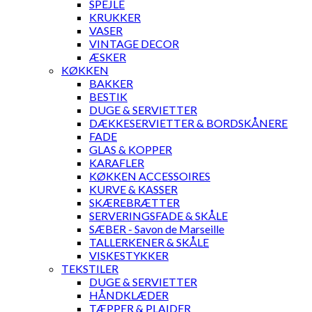
SPEJLE
KRUKKER
VASER
VINTAGE DECOR
ÆSKER
KØKKEN
BAKKER
BESTIK
DUGE & SERVIETTER
DÆKKESERVIETTER & BORDSKÅNERE
FADE
GLAS & KOPPER
KARAFLER
KØKKEN ACCESSOIRES
KURVE & KASSER
SKÆREBRÆTTER
SERVERINGSFADE & SKÅLE
SÆBER - Savon de Marseille
TALLERKENER & SKÅLE
VISKESTYKKER
TEKSTILER
DUGE & SERVIETTER
HÅNDKLÆDER
TÆPPER & PLAIDER