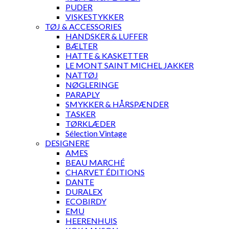
PUDER
VISKESTYKKER
TØJ & ACCESSORIES
HANDSKER & LUFFER
BÆLTER
HATTE & KASKETTER
LE MONT SAINT MICHEL JAKKER
NATTØJ
NØGLERINGE
PARAPLY
SMYKKER & HÅRSPÆNDER
TASKER
TØRKLÆDER
Sélection Vintage
DESIGNERE
AMES
BEAU MARCHÉ
CHARVET ÉDITIONS
DANTE
DURALEX
ECOBIRDY
EMU
HEERENHUIS