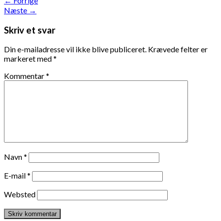
←
Forrige
Næste
→
Skriv et svar
Din e-mailadresse vil ikke blive publiceret.
Krævede felter er
markeret med
*
Kommentar
*
Navn
*
E-mail
*
Websted