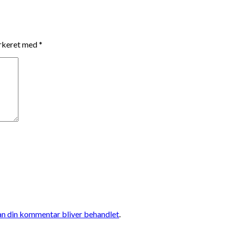
arkeret med
*
n din kommentar bliver behandlet
.