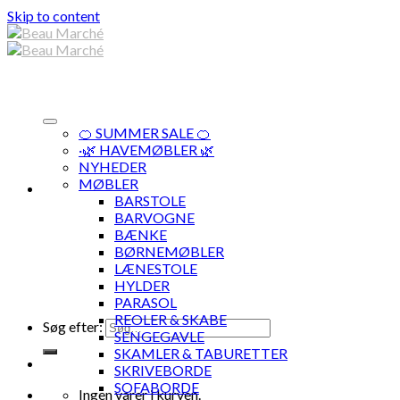
Skip to content
🍊 SUMMER SALE 🍊
·🌿 HAVEMØBLER 🌿
NYHEDER
MØBLER
BARSTOLE
BARVOGNE
BÆNKE
BØRNEMØBLER
LÆNESTOLE
HYLDER
PARASOL
REOLER & SKABE
Søg efter:
SENGEGAVLE
SKAMLER & TABURETTER
SKRIVEBORDE
SOFABORDE
Ingen varer i kurven.