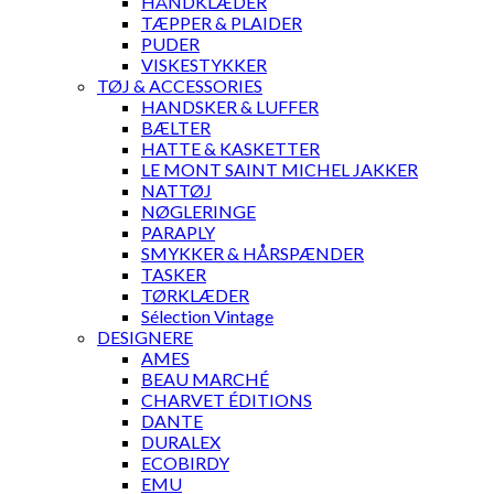
HÅNDKLÆDER
TÆPPER & PLAIDER
PUDER
VISKESTYKKER
TØJ & ACCESSORIES
HANDSKER & LUFFER
BÆLTER
HATTE & KASKETTER
LE MONT SAINT MICHEL JAKKER
NATTØJ
NØGLERINGE
PARAPLY
SMYKKER & HÅRSPÆNDER
TASKER
TØRKLÆDER
Sélection Vintage
DESIGNERE
AMES
BEAU MARCHÉ
CHARVET ÉDITIONS
DANTE
DURALEX
ECOBIRDY
EMU