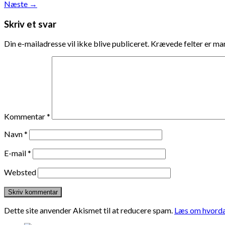
Næste
→
Skriv et svar
Din e-mailadresse vil ikke blive publiceret.
Krævede felter er m
Kommentar
*
Navn
*
E-mail
*
Websted
Dette site anvender Akismet til at reducere spam.
Læs om hvorda