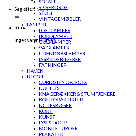
SOFAER
SPISEBORDE
Søg efter:
STOLE
VINTAGEMØBLER
LAMPER
Kurv
LOFTLAMPER
BORDLAMPER
Ingen varer i kurven.
GULVLAMPER
VÆGLAMPER
UDENDØRSLAMPER
LYSKILDER/PÆRER
FATNINGER
HAVEN
DECOR
CURIOSITY OBJECTS
DUFTLYS
KNAGERÆKKER & STUMTJENERE
KONTORARTIKLER
NOTESBØGER
KORT
KUNST
LYSESTAGER
MOBILE - UROER
PLAKATER