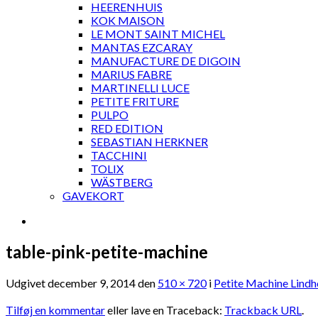
HEERENHUIS
KOK MAISON
LE MONT SAINT MICHEL
MANTAS EZCARAY
MANUFACTURE DE DIGOIN
MARIUS FABRE
MARTINELLI LUCE
PETITE FRITURE
PULPO
RED EDITION
SEBASTIAN HERKNER
TACCHINI
TOLIX
WÄSTBERG
GAVEKORT
table-pink-petite-machine
Udgivet
december 9, 2014
den
510 × 720
i
Petite Machine Lindh
Tilføj en kommentar
eller lave en Traceback:
Trackback URL
.