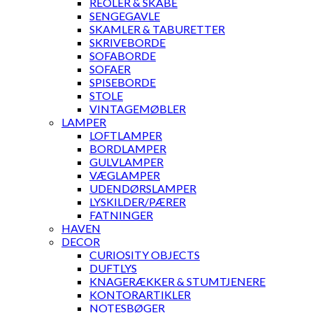
REOLER & SKABE
SENGEGAVLE
SKAMLER & TABURETTER
SKRIVEBORDE
SOFABORDE
SOFAER
SPISEBORDE
STOLE
VINTAGEMØBLER
LAMPER
LOFTLAMPER
BORDLAMPER
GULVLAMPER
VÆGLAMPER
UDENDØRSLAMPER
LYSKILDER/PÆRER
FATNINGER
HAVEN
DECOR
CURIOSITY OBJECTS
DUFTLYS
KNAGERÆKKER & STUMTJENERE
KONTORARTIKLER
NOTESBØGER