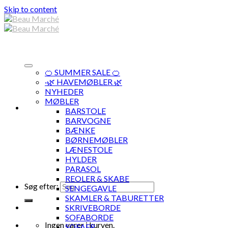
Skip to content
🍊 SUMMER SALE 🍊
·🌿 HAVEMØBLER 🌿
NYHEDER
MØBLER
BARSTOLE
BARVOGNE
BÆNKE
BØRNEMØBLER
LÆNESTOLE
HYLDER
PARASOL
REOLER & SKABE
Søg efter:
SENGEGAVLE
SKAMLER & TABURETTER
SKRIVEBORDE
SOFABORDE
Ingen varer i kurven.
SOFAER