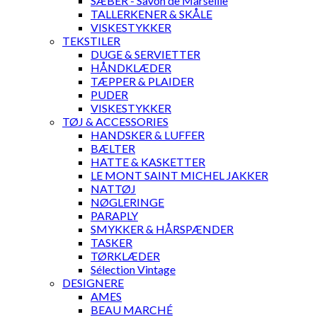
SÆBER - Savon de Marseille
TALLERKENER & SKÅLE
VISKESTYKKER
TEKSTILER
DUGE & SERVIETTER
HÅNDKLÆDER
TÆPPER & PLAIDER
PUDER
VISKESTYKKER
TØJ & ACCESSORIES
HANDSKER & LUFFER
BÆLTER
HATTE & KASKETTER
LE MONT SAINT MICHEL JAKKER
NATTØJ
NØGLERINGE
PARAPLY
SMYKKER & HÅRSPÆNDER
TASKER
TØRKLÆDER
Sélection Vintage
DESIGNERE
AMES
BEAU MARCHÉ