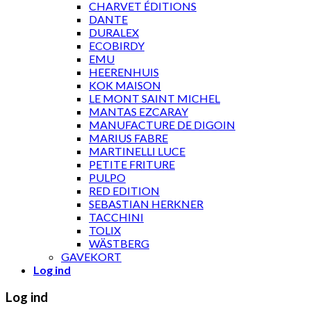
CHARVET ÉDITIONS
DANTE
DURALEX
ECOBIRDY
EMU
HEERENHUIS
KOK MAISON
LE MONT SAINT MICHEL
MANTAS EZCARAY
MANUFACTURE DE DIGOIN
MARIUS FABRE
MARTINELLI LUCE
PETITE FRITURE
PULPO
RED EDITION
SEBASTIAN HERKNER
TACCHINI
TOLIX
WÄSTBERG
GAVEKORT
Log ind
Log ind