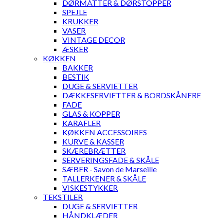
DØRMÅTTER & DØRSTOPPER
SPEJLE
KRUKKER
VASER
VINTAGE DECOR
ÆSKER
KØKKEN
BAKKER
BESTIK
DUGE & SERVIETTER
DÆKKESERVIETTER & BORDSKÅNERE
FADE
GLAS & KOPPER
KARAFLER
KØKKEN ACCESSOIRES
KURVE & KASSER
SKÆREBRÆTTER
SERVERINGSFADE & SKÅLE
SÆBER - Savon de Marseille
TALLERKENER & SKÅLE
VISKESTYKKER
TEKSTILER
DUGE & SERVIETTER
HÅNDKLÆDER