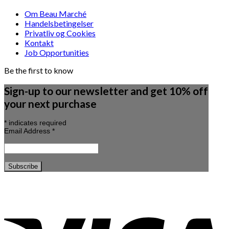
Om Beau Marché
Handelsbetingelser
Privatliv og Cookies
Kontakt
Job Opportunities
Be the first to know
Sign-up to our newsletter and get 10% off
your next purchase
*
indicates required
Email Address
*