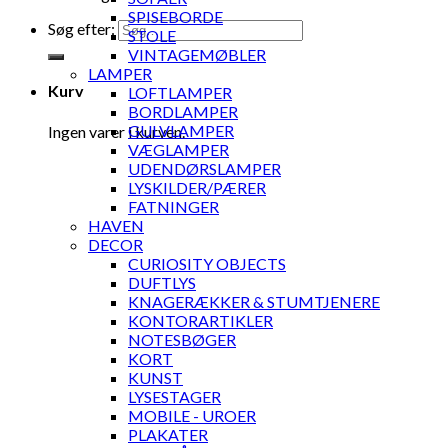
SPISEBORDE
Søg efter:
STOLE
VINTAGEMØBLER
LAMPER
Kurv
LOFTLAMPER
BORDLAMPER
GULVLAMPER
Ingen varer i kurven.
VÆGLAMPER
UDENDØRSLAMPER
LYSKILDER/PÆRER
FATNINGER
HAVEN
DECOR
CURIOSITY OBJECTS
DUFTLYS
KNAGERÆKKER & STUMTJENERE
KONTORARTIKLER
NOTESBØGER
KORT
KUNST
LYSESTAGER
MOBILE - UROER
PLAKATER