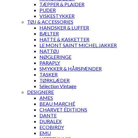
TÆPPER & PLAIDER
PUDER
VISKESTYKKER
TØJ & ACCESSORIES
HANDSKER & LUFFER
BÆLTER
HATTE & KASKETTER
LE MONT SAINT MICHEL JAKKER
NATTØJ
NØGLERINGE
PARAPLY
SMYKKER & HÅRSPÆNDER
TASKER
TØRKLÆDER
Sélection Vintage
DESIGNERE
AMES
BEAU MARCHÉ
CHARVET ÉDITIONS
DANTE
DURALEX
ECOBIRDY
EMU