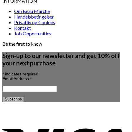
INFORMATION
Om Beau Marché
Handelsbetingelser
Privatliv og Cookies
Kontakt
Job Opportunities
Be the first to know
Sign-up to our newsletter and get 10% off
your next purchase
*
indicates required
Email Address
*