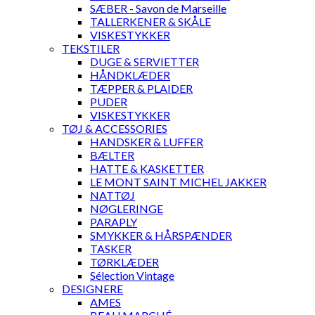
SÆBER - Savon de Marseille
TALLERKENER & SKÅLE
VISKESTYKKER
TEKSTILER
DUGE & SERVIETTER
HÅNDKLÆDER
TÆPPER & PLAIDER
PUDER
VISKESTYKKER
TØJ & ACCESSORIES
HANDSKER & LUFFER
BÆLTER
HATTE & KASKETTER
LE MONT SAINT MICHEL JAKKER
NATTØJ
NØGLERINGE
PARAPLY
SMYKKER & HÅRSPÆNDER
TASKER
TØRKLÆDER
Sélection Vintage
DESIGNERE
AMES