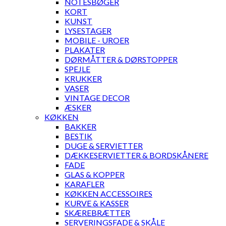
NOTESBØGER
KORT
KUNST
LYSESTAGER
MOBILE - UROER
PLAKATER
DØRMÅTTER & DØRSTOPPER
SPEJLE
KRUKKER
VASER
VINTAGE DECOR
ÆSKER
KØKKEN
BAKKER
BESTIK
DUGE & SERVIETTER
DÆKKESERVIETTER & BORDSKÅNERE
FADE
GLAS & KOPPER
KARAFLER
KØKKEN ACCESSOIRES
KURVE & KASSER
SKÆREBRÆTTER
SERVERINGSFADE & SKÅLE