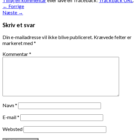
Tilføj en kommentar
eller lave en Traceback:
Trackback URL
.
←
Forrige
Næste
→
Skriv et svar
Din e-mailadresse vil ikke blive publiceret.
Krævede felter er
markeret med
*
Kommentar
*
Navn
*
E-mail
*
Websted