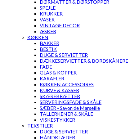
DØRMÅTTER & DØRSTOPPER
SPEJLE
KRUKKER
VASER
VINTAGE DECOR
ÆSKER
KØKKEN
BAKKER
BESTIK
DUGE & SERVIETTER
DÆKKESERVIETTER & BORDSKÅNERE
FADE
GLAS & KOPPER
KARAFLER
KØKKEN ACCESSOIRES
KURVE & KASSER
SKÆREBRÆTTER
SERVERINGSFADE & SKÅLE
SÆBER - Savon de Marseille
TALLERKENER & SKÅLE
VISKESTYKKER
TEKSTILER
DUGE & SERVIETTER
HÅNDKLÆDER