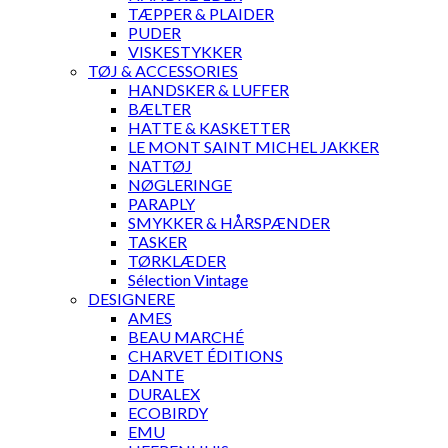
TÆPPER & PLAIDER
PUDER
VISKESTYKKER
TØJ & ACCESSORIES
HANDSKER & LUFFER
BÆLTER
HATTE & KASKETTER
LE MONT SAINT MICHEL JAKKER
NATTØJ
NØGLERINGE
PARAPLY
SMYKKER & HÅRSPÆNDER
TASKER
TØRKLÆDER
Sélection Vintage
DESIGNERE
AMES
BEAU MARCHÉ
CHARVET ÉDITIONS
DANTE
DURALEX
ECOBIRDY
EMU