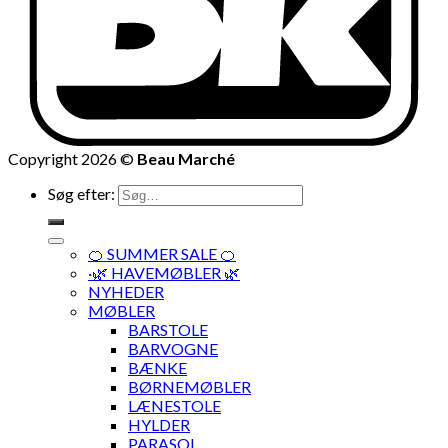
Copyright 2026 ©
Beau Marché
Søg efter:
🍊 SUMMER SALE 🍊
·🌿 HAVEMØBLER 🌿
NYHEDER
MØBLER
BARSTOLE
BARVOGNE
BÆNKE
BØRNEMØBLER
LÆNESTOLE
HYLDER
PARASOL