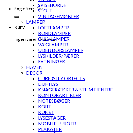
SPISEBORDE
Søg efter:
STOLE
VINTAGEMØBLER
LAMPER
Kurv
LOFTLAMPER
BORDLAMPER
GULVLAMPER
Ingen varer i kurven.
VÆGLAMPER
UDENDØRSLAMPER
LYSKILDER/PÆRER
FATNINGER
HAVEN
DECOR
CURIOSITY OBJECTS
DUFTLYS
KNAGERÆKKER & STUMTJENERE
KONTORARTIKLER
NOTESBØGER
KORT
KUNST
LYSESTAGER
MOBILE - UROER
PLAKATER