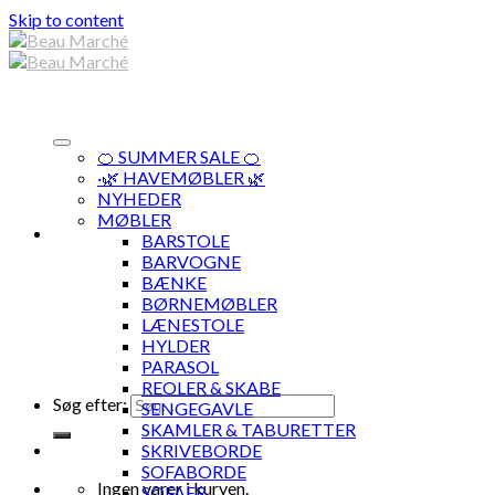
Skip to content
🍊 SUMMER SALE 🍊
·🌿 HAVEMØBLER 🌿
NYHEDER
MØBLER
BARSTOLE
BARVOGNE
BÆNKE
BØRNEMØBLER
LÆNESTOLE
HYLDER
PARASOL
REOLER & SKABE
Søg efter:
SENGEGAVLE
SKAMLER & TABURETTER
SKRIVEBORDE
SOFABORDE
Ingen varer i kurven.
SOFAER